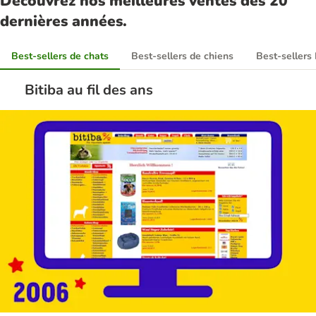
Découvrez nos meilleures ventes des 20
dernières années.
Best-sellers de chats
Best-sellers de chiens
Best-sellers
Bitiba au fil des ans