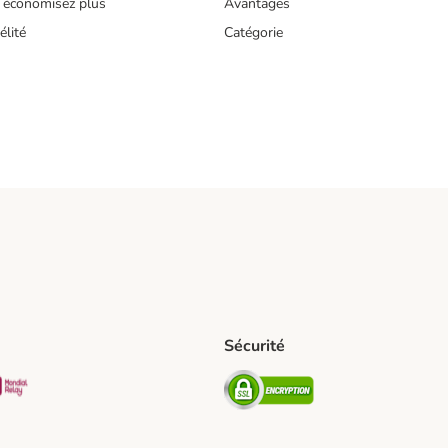
 économisez plus
Avantages
lité
Catégorie
Sécurité
pping Method
D Shipping Method
Mondial relay Shipping Method
Security
hod