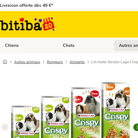
Livraison offerte dès 49 €*
Chiens
Chats
Autres a
Dérouler les catégories: Chiens
Dérouler les
Autres animaux
Rongeurs
Aliments
Lot mixte Versele-Laga Crisp