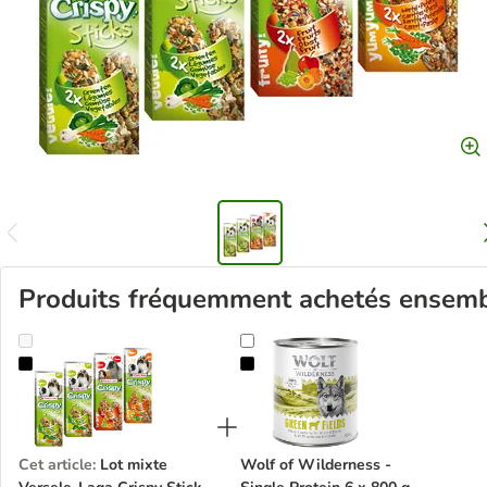
Produits fréquemment achetés ensem
Lot mixte Versele-Laga Crispy Sticks Herbivores
Wolf of Wilderness - Single Prote
Cet article
:
Lot mixte
Wolf of Wilderness -