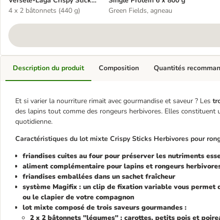
Versele-Laga Crispy Sticks
Single Protein 6 x 800 g
Herbivores
4 x 2 bâtonnets (440 g)
Green Fields, agneau
Description du produit
Composition
Quantités recomma
Et si varier la nourriture rimait avec gourmandise et saveur ? Les
tr
des lapins tout comme des rongeurs herbivores. Elles constituent 
quotidienne.
Caractéristiques du lot mixte Crispy Sticks Herbivores pour rong
friandises cuites au four
pour préserver les nutriments esse
aliment complémentaire pour lapins et rongeurs herbivore
friandises emballées dans un sachet fraîcheur
système Magifix
: un clip de fixation variable vous permet
ou le clapier de votre compagnon
lot mixte composé de trois saveurs gourmandes
:
2 x 2 bâtonnets "légumes" : carottes, petits pois et poir