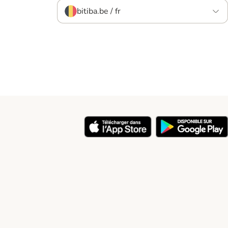
bitiba.be / fr