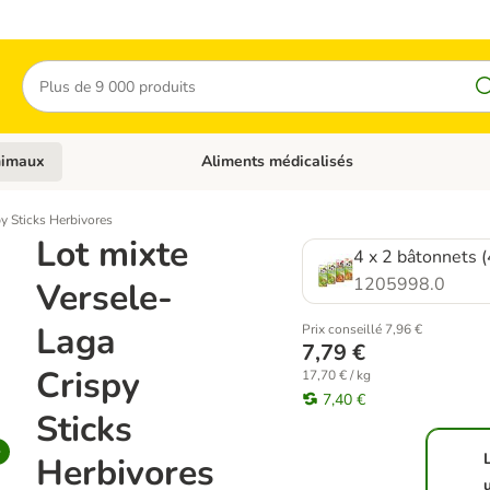
Rechercher
nimaux
Aliments médicalisés
 catégories: Chats
Dérouler les catégories: Autres animaux
y Sticks Herbivores
Lot mixte
4 x 2 bâtonnets 
1205998.0
Versele-
Laga
Prix conseillé 7,96 €
7,79 €
Crispy
17,70 € / kg
7,40 €
Sticks
Herbivores