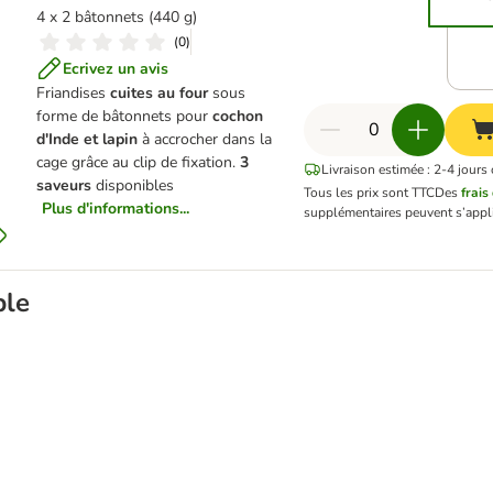
4 x 2 bâtonnets (440 g)
(
0
)
Ecrivez un avis
Friandises
cuites au four
sous
forme de bâtonnets pour
cochon
d'Inde et lapin
à accrocher dans la
cage grâce au clip de fixation.
3
Livraison estimée : 2-4 jours
saveurs
disponibles
Tous les prix sont TTC
Des
frais
Plus d'informations...
supplémentaires peuvent s’appl
ble
in 6 x 800 g