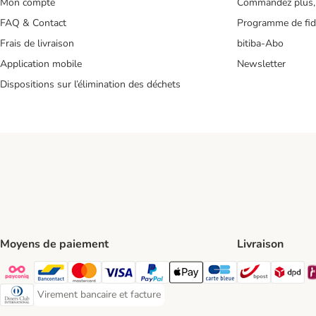
Mon compte
Commandez plus,
FAQ & Contact
Programme de fidé
Frais de livraison
bitiba-Abo
Application mobile
Newsletter
Dispositions sur l’élimination des déchets
Moyens de paiement
Livraison
Bpost Shi
DP
Payconiq Payment Method
Bancontact Payment Method
Mastercard Payment Method
Visa Payment Method
Paypal Payment Method
Apple Pay Payment Method
Carte bleue Payment Met
Virement bancaire et facture
Virement bancaire et facture Payment Method
Diners club Payment Method