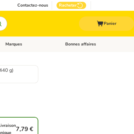
Contactez-nous
Racheter
Panier
Marques
Bonnes affaires
Dérouler les catégories: Aliments médicalisés
Dérouler les catégories: Marques
(440 g)
Livraison
7,79 €
unique