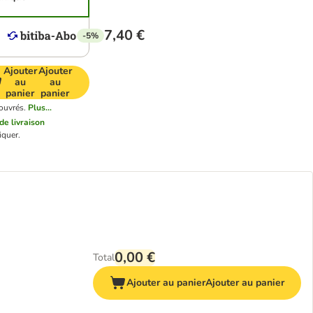
7,40 €
-5%
Ajouter
Ajouter
au
au
panier
panier
 ouvrés.
Plus...
 de livraison
iquer.
0,00 €
Total
Ajouter au panier
Ajouter au panier