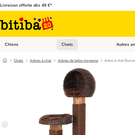
Livraison offerte dès 49 €*
Chiens
Chats
Autres a
Dérouler les catégories: Chiens
Dérouler les
Chats
Arbres à chat
Arbres de taille moyenne
Arbre à chat Burn