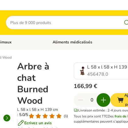
Rechercher
nimaux
Aliments médicalisés
 catégories: Chats
Dérouler les catégories: Autres animaux
ed Wood
Arbre à
L 58 x l 58 x H 139
456478.0
chat
166,99 €
Burned
A
Wood
p
L 58 x l 58 x H 139 cm
Livraison estimée : 2-4 jours ouv
: 5.0/5
(
1
)
Tous les prix sont TTC
Des
frais de 
supplémentaires peuvent s’applique
Ecrivez un avis