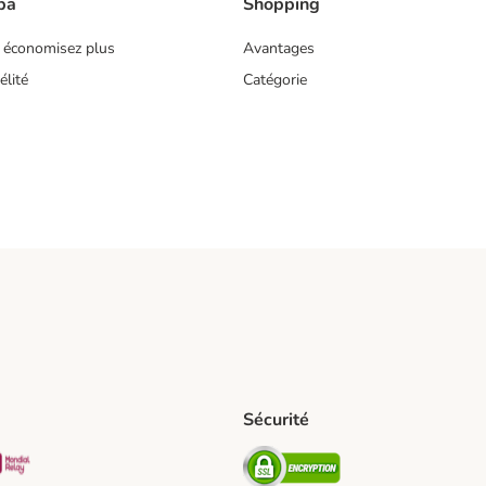
ba
Shopping
 économisez plus
Avantages
lité
Catégorie
Sécurité
pping Method
D Shipping Method
Mondial relay Shipping Method
Security
hod