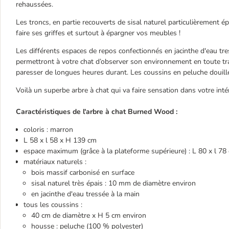
rehaussées.
Les troncs, en partie recouverts de sisal naturel particulièrement 
faire ses griffes et surtout à épargner vos meubles !
Les différents espaces de repos confectionnés en jacinthe d'eau tres
permettront à votre chat d’observer son environnement en toute tranq
paresser de longues heures durant. Les coussins en peluche douillet
Voilà un superbe arbre à chat qui va faire sensation dans votre intér
Caractéristiques de l'arbre à chat Burned Wood :
coloris : marron
L 58 x l 58 x H 139 cm
espace maximum (grâce à la plateforme supérieure) : L 80 x l 78
matériaux naturels :
bois massif carbonisé en surface
sisal naturel très épais : 10 mm de diamètre environ
en jacinthe d'eau tressée à la main
tous les coussins :
40 cm de diamètre x H 5 cm environ
housse : peluche (100 % polyester)