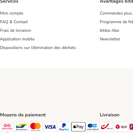
Services
Avantages biti
Mon compte
Commandez plus,
FAQ & Contact
Programme de fidé
Frais de livraison
bitiba-Abo
Application mobile
Newsletter
Dispositions sur l’élimination des déchets
Moyens de paiement
Livraison
Bpost Shi
DP
Payconiq Payment Method
Bancontact Payment Method
Mastercard Payment Method
Visa Payment Method
Paypal Payment Method
Apple Pay Payment Method
Carte bleue Payment Met