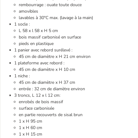
rembourrage : ouate toute douce
amovibles
lavables à 30°C max. (lavage à la main)
1 socle :
L 58 x l 58 x H 5 cm
bois massif carbonisé en surface
pieds en plastique
1 panier avec rebord surélevé :
45 cm de diamètre x H 21 cm environ
1 plateforme avec rebord :
45 cm de diamètre x H 10 cm
1 niche :
45 cm de diamètre x H 37 cm
entrée : 32 cm de diamètre environ
3 troncs, L 12 x l 12 cm:
enrobés de bois massif
surface carbonisée
en partie recouverts de sisal brun
1 x H 95 cm
1 x H 60 cm
1 x H 15 cm