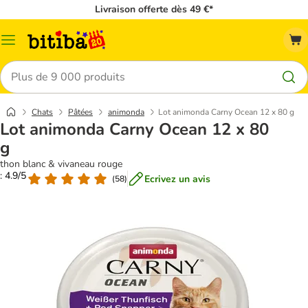
Livraison offerte dès 49 €*
Menu
Rechercher
Chats
Pâtées
animonda
Lot animonda Carny Ocean 12 x 80 g
Lot animonda Carny Ocean 12 x 80
g
thon blanc & vivaneau rouge
: 4.9/5
Ecrivez un avis
(
58
)