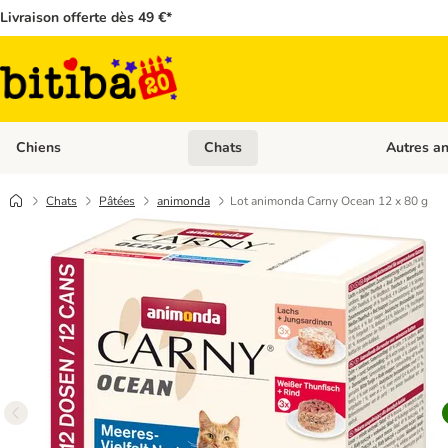
Livraison offerte dès 49 €*
Chiens
Chats
Autres a
Dérouler les catégories: Chiens
Dérouler les
Chats
Pâtées
animonda
Lot animonda Carny Ocean 12 x 80 g