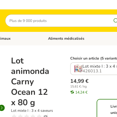
Rechercher
nimaux
Aliments médicalisés
 catégories: Chats
Dérouler les catégories: Autres animaux
Lot
Choisir un article (5 variant
Lot mixte I : 3 x 4
animonda
426013.1
Carny
14,99 €
15,61 € / kg
Ocean 12
14,24 €
x 80 g
Liv
Lot mixte I : 3 x 4 saveurs
uni
(
0
)