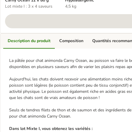
Carny Ocean 12 x 80 g
Hypoallergenic
Lot mixte I : 3 x 4 saveurs
4,5 kg
Description du produit
Composition
Quantités recomma
La pâtée pour chat animonda Carny Ocean, au poisson va faire le b
disponibles en plusieurs saveurs afin de varier les plaisirs repas ap
Aujourd'hui, les chats doivent recevoir une alimentation moins riche
poisson sont légères (le poisson contient peu de tissu conjonctif) 
activité physique. Le poisson est également riche en acides gras es
que les chats sont de vrais amateurs de poisson !
Seuls de tendres filets de thon et de saumon et des ingrédients de q
pour chat animonda Carny Ocean.
Dans lot Mixte I, vous obtenez les variétés :