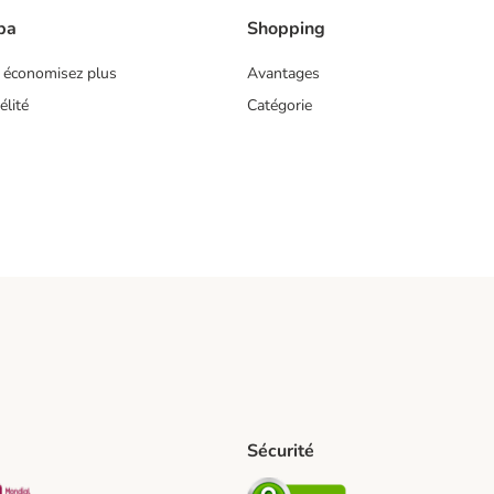
ba
Shopping
 économisez plus
Avantages
lité
Catégorie
Sécurité
pping Method
D Shipping Method
Mondial relay Shipping Method
Security