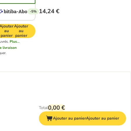
14,24 €
-5%
Ajouter
Ajouter
au
au
panier
panier
uvrés.
Plus...
de livraison
uer.
0,00 €
Total
Ajouter au panier
Ajouter au panier