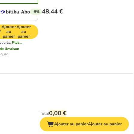
48,44 €
-5%
Ajouter
Ajouter
au
au
panier
panier
 ouvrés.
Plus...
 de livraison
iquer.
0,00 €
Total
Ajouter au panier
Ajouter au panier