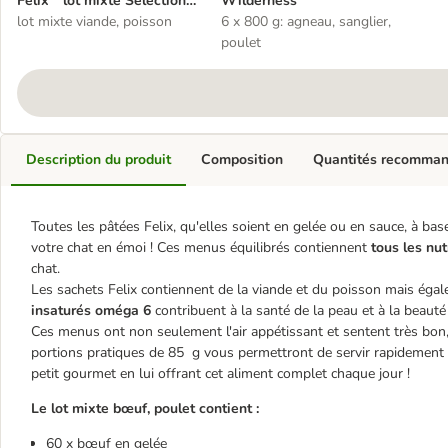
Felix " lot mixte Sélection"
Wilderness
120 x 85 g
lot mixte viande, poisson
6 x 800 g: agneau, sanglier,
poulet
Description du produit
Composition
Quantités recomma
Toutes les pâtées Felix, qu'elles soient en gelée ou en sauce, à bas
votre chat en émoi ! Ces menus équilibrés contiennent
tous les nu
chat.
Les sachets Felix contiennent de la viande et du poisson mais éga
insaturés oméga 6
contribuent à la santé de la peau et à la beau
Ces menus ont non seulement l'air appétissant et sentent très bon, 
portions pratiques de 85 g vous permettront de servir rapidement et
petit gourmet en lui offrant cet aliment complet chaque jour !
Le lot mixte bœuf, poulet contient :
60 x bœuf en gelée