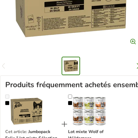
Produits fréquemment achetés ensem
Jumbopack Felix " lot mixte Sélection" 120 x 85 g
Lot mixte Wolf of Wilderness
Cet article
:
Jumbopack
Lot mixte Wolf of