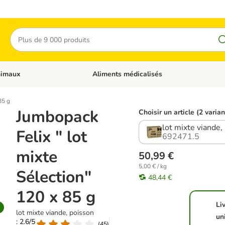
Rechercher
nimaux
Aliments médicalisés
 catégories: Chats
Dérouler les catégories: Autres animaux
85 g
Jumbopack
Choisir un article (2 varia
lot mixte viande,
Felix " lot
692471.5
mixte
50,99 €
5,00 € / kg
Sélection"
48,44 €
120 x 85 g
Li
lot mixte viande, poisson
un
: 2.6/5
(
45
)