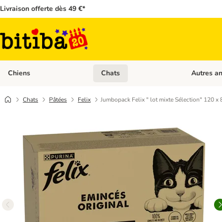
Livraison offerte dès 49 €*
Chiens
Chats
Autres a
Dérouler les catégories: Chiens
Dérouler les
Chats
Pâtées
Felix
Jumbopack Felix " lot mixte Sélection" 120 x 