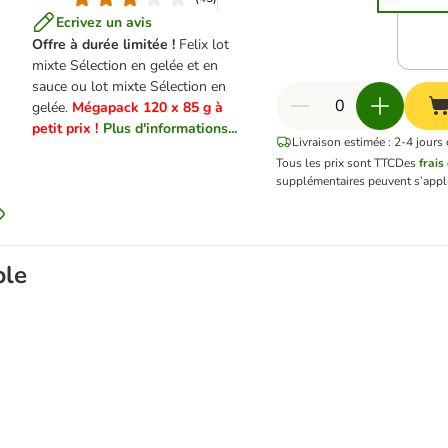
Ecrivez un avis
Offre à durée limitée !
Felix lot
mixte Sélection en gelée et en
sauce ou lot mixte Sélection en
gelée.
Mégapack 120 x 85 g à
petit prix !
Plus d'informations...
Livraison estimée : 2-4 jours
Tous les prix sont TTC
Des
frais
supplémentaires peuvent s’appl
ble