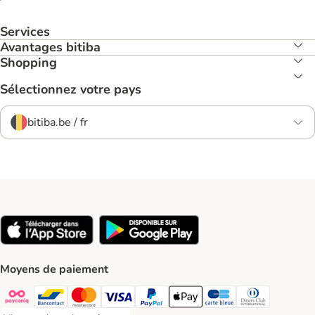
Services
Avantages bitiba
Shopping
Sélectionnez votre pays
bitiba.be / fr
Moyens de paiement
Payconiq Payment Method
Bancontact Payment Method
Mastercard Payment Method
Visa Payment Method
Paypal Payment Method
Apple Pay Payment Method
Carte bleue Payment Met
Diners club Paym