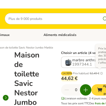
Rechercher
nimaux
Aliments médicalisés
 catégories: Chats
Dérouler les catégories: Autres animaux
son de toilette Savic Nestor Jumbo Marble
Prix l
Maison
pratiq
Choisir un article (4 variante
des 30
précé
marbre anthracite-bl
de
l'offre
1997344.1
toilette
-14.99%
Prix habituel
52,49 €
44,62 €
Savic
A
Nestor
p
Livraison estimée : 2-4 jours ouv
Jumbo
Tous les prix sont TTC
Des
frais de 