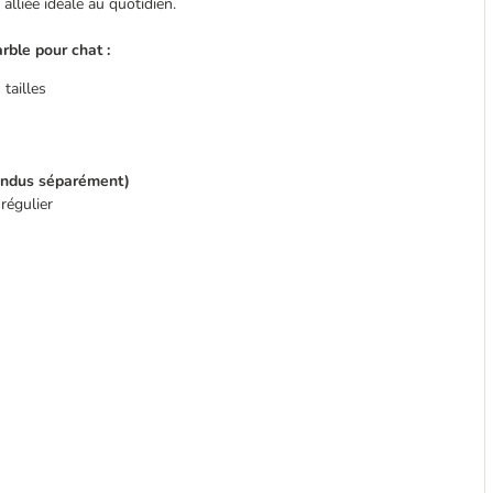
lliée idéale au quotidien.
rble pour chat :
tailles
endus séparément)
régulier