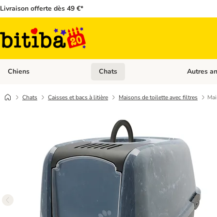
Livraison offerte dès 49 €*
Chiens
Chats
Autres a
Dérouler les catégories: Chiens
Dérouler les
Chats
Caisses et bacs à litière
Maisons de toilette avec filtres
Mai