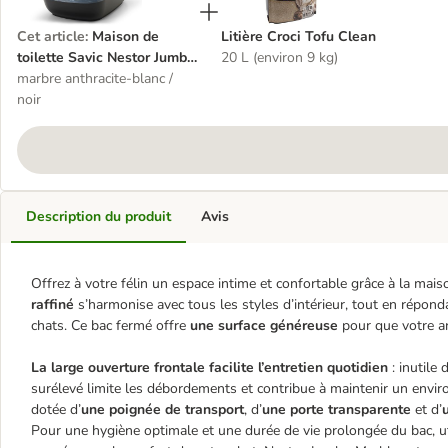
Cet article
:
Maison de
Litière Croci Tofu Clean
toilette Savic Nestor Jumbo
20 L (environ 9 kg)
Marble
marbre anthracite-blanc /
noir
Description du produit
Avis
Offrez à votre félin un espace intime et confortable grâce à la mai
raffiné
s’harmonise avec tous les styles d’intérieur, tout en répon
chats. Ce bac fermé offre
une surface généreuse
pour que votre an
La large ouverture frontale facilite l’entretien quotidien
: inutile 
surélevé limite les débordements et contribue à maintenir un enviro
dotée d’
une poignée de transport
, d’
une porte transparente
et d’
Pour une hygiène optimale et une durée de vie prolongée du bac, uti