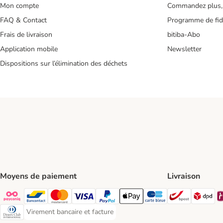
Mon compte
Commandez plus,
FAQ & Contact
Programme de fidé
Frais de livraison
bitiba-Abo
Application mobile
Newsletter
Dispositions sur l’élimination des déchets
Moyens de paiement
Livraison
Bpost Shi
DP
Payconiq Payment Method
Bancontact Payment Method
Mastercard Payment Method
Visa Payment Method
Paypal Payment Method
Apple Pay Payment Method
Carte bleue Payment Met
Virement bancaire et facture
Virement bancaire et facture Payment Method
Diners club Payment Method