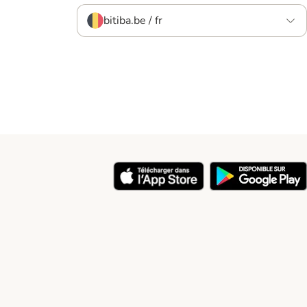
bitiba.be / fr