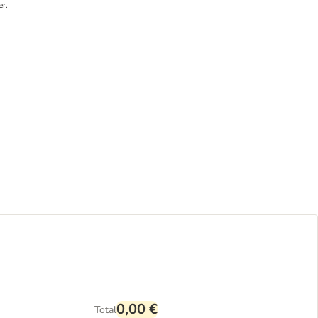
r.
0,00 €
Total