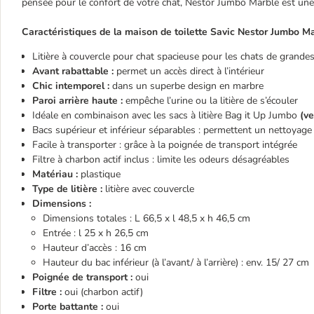
pensée pour le confort de votre chat, Nestor Jumbo Marble est une a
Caractéristiques de la maison de toilette Savic Nestor Jumbo Ma
Litière à couvercle pour chat spacieuse pour les chats de grandes 
Avant rabattable :
permet un accès direct à l’intérieur
Chic intemporel :
dans un superbe design en marbre
Paroi arrière haute :
empêche l’urine ou la litière de s’écouler
Idéale en combinaison avec les sacs à litière Bag it Up Jumbo
(v
Bacs supérieur et inférieur séparables : permettent un nettoyage 
Facile à transporter : grâce à la poignée de transport intégrée
Filtre à charbon actif inclus : limite les odeurs désagréables
Matériau :
plastique
Type de litière :
litière avec couvercle
Dimensions :
Dimensions totales : L 66,5 x l 48,5 x h 46,5 cm
Entrée : l 25 x h 26,5 cm
Hauteur d’accès : 16 cm
Hauteur du bac inférieur (à l’avant/ à l’arrière) : env. 15/ 27 cm
Poignée de transport :
oui
Filtre :
oui (charbon actif)
Porte battante :
oui