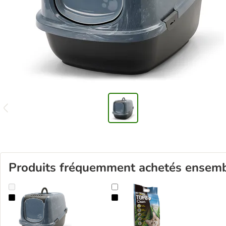
Produits fréquemment achetés ensem
Maison de toilette Savic Nestor Jumbo Marble
Litière Croci Tofu Clean