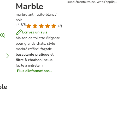
supplémentaires peuvent s’applique
Marble
marbre anthracite-blanc /
noir
: 4.5/5
(
2
)
Ecrivez un avis
Maison de toilette élégante
pour grands chats, style
marbré raffiné,
façade
basculante pratique
et
filtre à charbon inclus
,
facile à entretenir
Plus d'informations...
ble