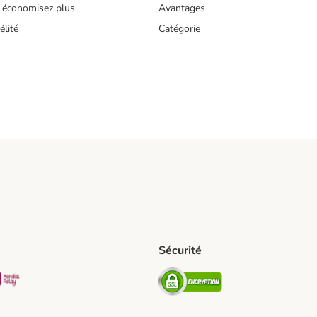
 économisez plus
Avantages
lité
Catégorie
Sécurité
pping Method
D Shipping Method
Mondial relay Shipping Method
Security
hod