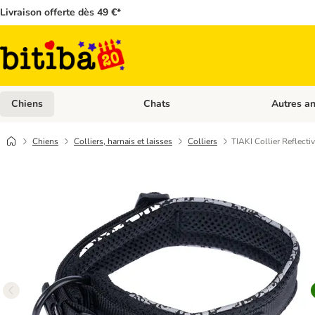
Livraison offerte dès 49 €*
Chiens
Chats
Autres a
Dérouler les catégories: Chiens
Dérouler les
Chiens
Colliers, harnais et laisses
Colliers
TIAKI Collier Reflecti