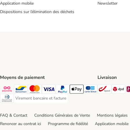
Application mobile
Newsletter
Dispositions sur l’élimination des déchets
Moyens de paiement
Livraison
Bpost Shi
DP
Payconiq Payment Method
Bancontact Payment Method
Mastercard Payment Method
Visa Payment Method
Paypal Payment Method
Apple Pay Payment Method
Carte bleue Payment Met
Virement bancaire et facture
Virement bancaire et facture Payment Method
Diners club Payment Method
FAQ & Contact
Conditions Générales de Vente
Mentions légales
Renoncer au contrat ici
Programme de fidélité
Application mobile