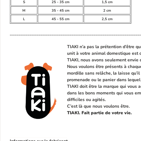
S
25 - 35 cm
1,5 cm
M
35 - 45 cm
2 cm
L
45 - 55 cm
2,5 cm
___________________________________________________________
TIAKI n’a pas la prétention d’être qu
unit à votre animal domestique est d
TIAKI, nous avons seulement envie de
Nous voulons être présents à chaque
mordille sans relâche, la laisse qu’i
promenade ou le panier dans lequel 
TIAKI doit être la marque qui vous 
dans les bons moments qui vous emp
difficiles ou agités.
C’est là que nous voulons être.
TIAKI. Fait partie de votre vie.