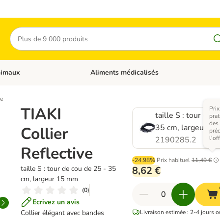
Rechercher
nimaux
Aliments médicalisés
 catégories: Chats
Dérouler les catégories: Autres animaux
ve
TIAKI
Prix
taille S : tour de 
pra
des
35 cm, largeur 1
Collier
pré
l'off
2190285.2
Reflective
-24.98%
Prix habituel
11,49 €
taille S : tour de cou de 25 - 35
8,62 €
cm, largeur 15 mm
(
0
)
Ecrivez un avis
Collier élégant avec bandes
Livraison estimée : 2-4 jours o