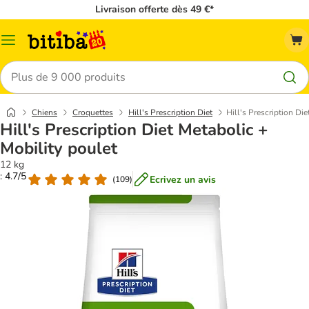
Livraison offerte dès 49 €*
Menu
Rechercher
Chiens
Croquettes
Hill's Prescription Diet
Hill's Prescription Di
Hill's Prescription Diet Metabolic +
Mobility poulet
12 kg
: 4.7/5
Ecrivez un avis
(
109
)