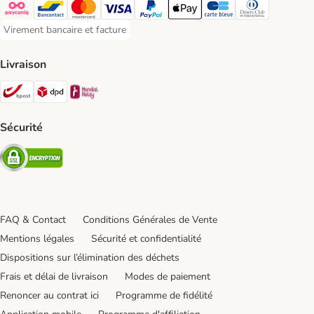
Payconiq Payment Method
Bancontact Payment Method
Mastercard Payment Method
Visa Payment Method
Paypal Payment Method
Apple Pay Payment Method
Carte bleue Payment Met
Diners club Paym
Virement bancaire et facture
Virement bancaire et facture Payment Method
Livraison
Bpost Shipping Method
DPD Shipping Method
Mondial relay Shipping Method
Sécurité
Security
FAQ & Contact
Conditions Générales de Vente
Mentions légales
Sécurité et confidentialité
Dispositions sur l’élimination des déchets
Frais et délai de livraison
Modes de paiement
Renoncer au contrat ici
Programme de fidélité