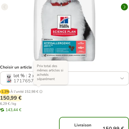
Prix total des
Choisir un article (2 variantes)
mêmes articles si
achetés
lot % : 2 x 14 kg
séparément
1717657.0
-1.3%
À l'unité
152,98 €
150,99 €
6,29 € / kg
143,44 €
Livraison
150,99 €