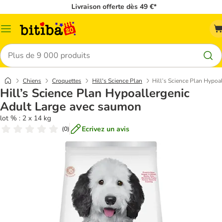
Livraison offerte dès 49 €*
Menu
Rechercher
Chiens
Croquettes
Hill's Science Plan
Hill’s Science Plan Hypoa
Hill’s Science Plan Hypoallergenic
Adult Large avec saumon
lot % : 2 x 14 kg
Ecrivez un avis
(
0
)