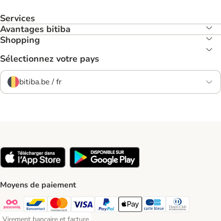
Services
Avantages bitiba
Shopping
Sélectionnez votre pays
bitiba.be / fr
Moyens de paiement
Payconiq Payment Method
Bancontact Payment Method
Mastercard Payment Method
Visa Payment Method
Paypal Payment Method
Apple Pay Payment Method
Carte bleue Payment Met
Diners club Paym
Virement bancaire et facture