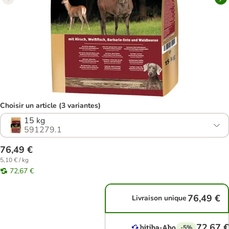
Choisir un article (3 variantes)
15 kg
591279.1
76,49 €
5,10 € / kg
72,67 €
76,49 €
Livraison unique
72,67 €
-5%