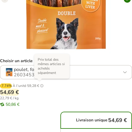
Prix total des
Choisir un article (5 variantes)
mêmes articles si
achetés
poulet, foie (12 x 200 g)
séparément
2603453.0
-7.74%
À l'unité
59,28 €
54,69 €
22,79 € / kg
50,86 €
54,69 €
Livraison unique