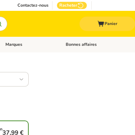
Contactez-nous
Racheter
Panier
Marques
Bonnes affaires
Dérouler les catégories: Aliments médicalisés
Dérouler les catégories: Marques
on
37,99 €