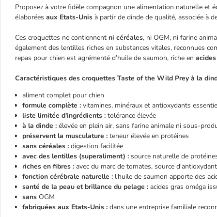
Proposez à votre fidèle compagnon une alimentation naturelle et éq
élaborées
aux Etats-Unis
à partir de dinde de qualité, associée à 
Ces croquettes ne contiennent
ni céréales
, ni OGM, ni farine anima
également des lentilles riches en substances vitales, reconnues co
repas pour chien est agrémenté d’huile de saumon, riche en
acides
Caractéristiques des croquettes Taste of the Wild Prey à la dind
aliment complet pour chien
formule complète :
vitamines, minéraux et antioxydants essentie
liste limitée d'ingrédients :
tolérance élevée
à la dinde :
élevée en plein air, sans farine animale ni sous-produ
préservent la musculature :
teneur élevée en protéines
sans céréales :
digestion facilitée
avec des lentilles (superaliment) :
source naturelle de protéines
riches en fibres :
avec du marc de tomates, source d'antioxydan
fonction cérébrale naturelle :
l'huile de saumon apporte des ac
santé de la peau et brillance du pelage :
acides gras oméga iss
sans
OGM
fabriquées aux Etats-Unis :
dans une entreprise familiale recon