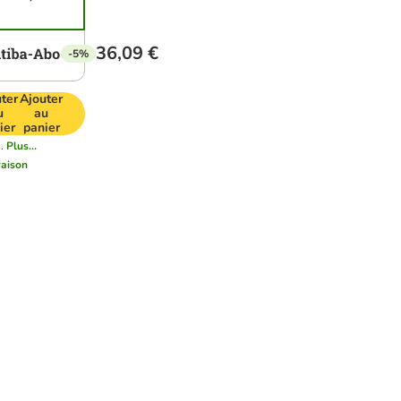
36,09 €
-5%
ter
Ajouter
u
au
ier
panier
.
Plus...
vraison