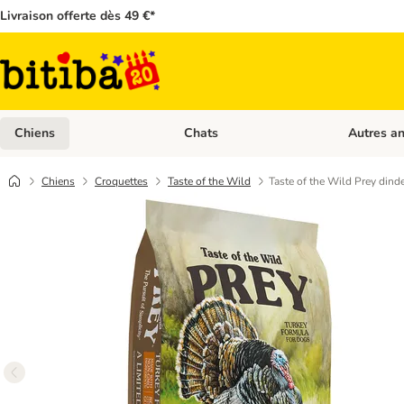
Livraison offerte dès 49 €*
Chiens
Chats
Autres a
Dérouler les catégories: Chiens
Dérouler les
Chiens
Croquettes
Taste of the Wild
Taste of the Wild Prey dind