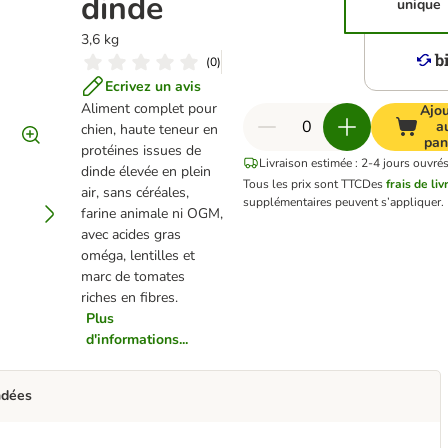
dinde
unique
3,6 kg
(
0
)
Ecrivez un avis
Aliment complet pour
Ajou
a
chien, haute teneur en
pan
protéines issues de
Livraison estimée : 2-4 jours ouvrés
dinde élevée en plein
Tous les prix sont TTC
Des
frais de li
air, sans céréales,
supplémentaires peuvent s’appliquer.
farine animale ni OGM,
avec acides gras
oméga, lentilles et
marc de tomates
riches en fibres.
Plus
d'informations...
ndées