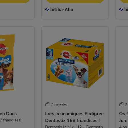
7 variantes
3 
eo Duos
Lots économiques Pedigree
Os 
 friandises)
Dentastix 168 friandises !
Jum
Dentastix Mini x 112 + Dentastix
4 os