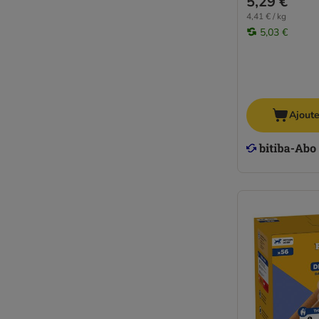
5,29 €
4,41 € / kg
5,03 €
Ajoute