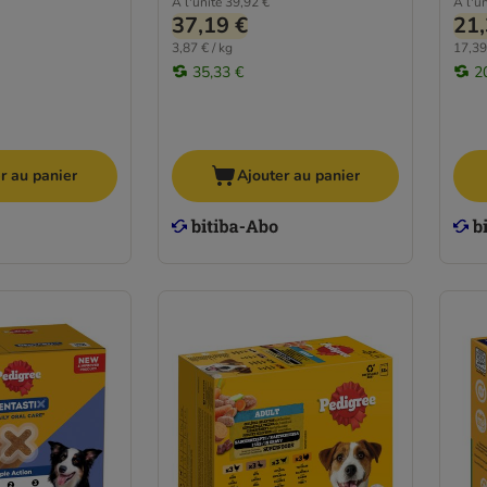
À l'unité
39,92 €
À l'un
37,19 €
21,
3,87 € / kg
17,39
35,33 €
2
r au panier
Ajouter au panier