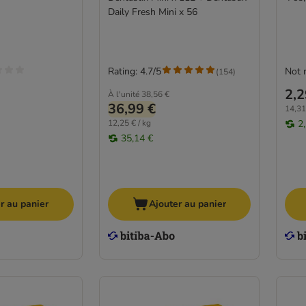
Daily Fresh Mini x 56
Rating: 4.7/5
Not 
(
154
)
2,2
À l'unité
38,56 €
36,99 €
14,31
12,25 € / kg
2
35,14 €
r au panier
Ajouter au panier