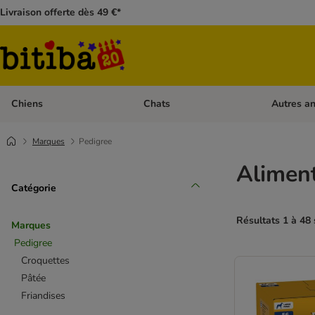
Livraison offerte dès 49 €*
Chiens
Chats
Autres a
Dérouler les catégories: Chiens
Dérouler les
Marques
Pedigree
Aliment
Catégorie
Résultats 1 à 48 
Marques
Pedigree
Croquettes
Pâtée
Friandises