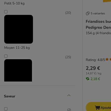
Petit 5-10 kg
(
20
)
5 variantes
Friandises bu
Pedigree Den
154 g (4 friandis
Moyen 11-25 kg
(
25
)
Rating: 4.8/5
2,29 €
14,87 € / kg
2,18 €
Grand 26-44 kg
Saveur
(
6
)
Ajoute
(
2
)