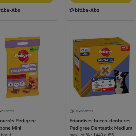
variantes
4 variantes
fourrés Pedigree
Friandises bucco-dentaires
bone Mini
Pedigree Dentastix Medium
, bœuf
maxi lot % : 1440 g (56