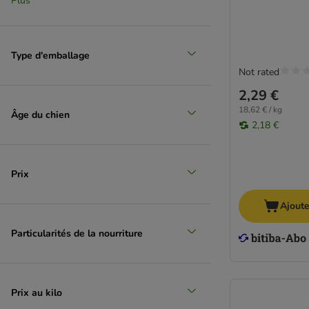
Plus
Légumes
(
4
)
Type d'emballage
Not rated
2,29 €
Porc
18,62 € / kg
Âge du chien
(
19
)
2,18 €
Prix
Poulet
Ajoute
Particularités de la nourriture
Prix au kilo