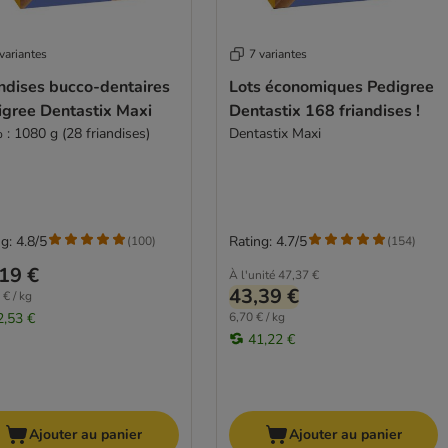
variantes
7 variantes
ndises bucco-dentaires
Lots économiques Pedigree
igree Dentastix Maxi
Dentastix 168 friandises !
 : 1080 g (28 friandises)
Dentastix Maxi
g: 4.8/5
Rating: 4.7/5
(
100
)
(
154
)
19 €
À l'unité
47,37 €
43,39 €
 € / kg
2,53 €
6,70 € / kg
41,22 €
Ajouter au panier
Ajouter au panier