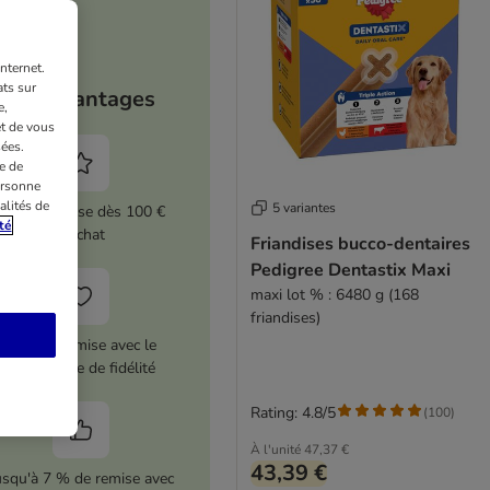
nternet.
ts sur
Vos avantages
e,
et de vous
ées.
e de
ersonne
alités de
5 variantes
5 % de remise dès 100 €
té
d'achat
Friandises bucco-dentaires
Pedigree Dentastix Maxi
maxi lot % : 6480 g (168
friandises)
12 € de remise avec le
programme de fidélité
Rating: 4.8/5
(
100
)
À l'unité
47,37 €
43,39 €
usqu'à 7 % de remise avec