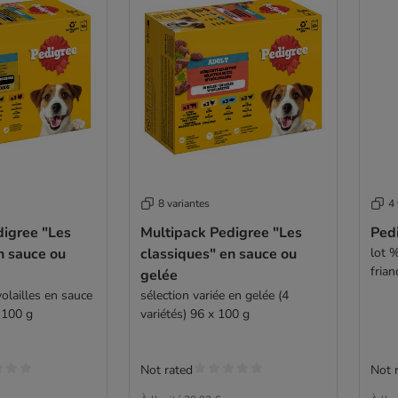
8 variantes
4 
digree "Les
Multipack Pedigree "Les
Ped
n sauce ou
classiques" en sauce ou
lot %
frian
gelée
olailles en sauce
sélection variée en gelée (4
x 100 g
variétés) 96 x 100 g
Not rated
Not 