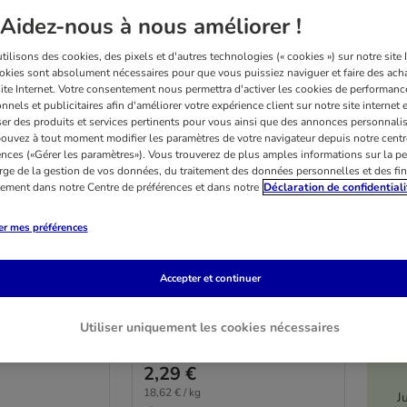
Aidez-nous à nous améliorer !
ilisons des cookies, des pixels et d'autres technologies (« cookies ») sur notre site I
okies sont absolument nécessaires pour que vous puissiez naviguer et faire des acha
site Internet. Votre consentement nous permettra d'activer les cookies de performanc
nnels et publicitaires afin d'améliorer votre expérience client sur notre site internet 
er des produits et services pertinents pour vous ainsi que des annonces personnalis
ouvez à tout moment modifier les paramètres de votre navigateur depuis notre centr
ences («Gérer les paramètres»). Vous trouverez de plus amples informations sur la p
rge de la gestion de vos données, du traitement des données personnelles et des fin
4 variantes
itement dans notre Centre de préférences et dans notre
Déclaration de confidentiali
cco-dentaires
Pedigree Rodeo Duos
tastix Maxi
poulet, bacon (7 friandises)
er mes préférences
0 g (56
Accepter et continuer
Utiliser uniquement les cookies nécessaires
Not rated
(
100
)
2,29 €
18,62 € / kg
J