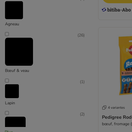
Agneau
Très grand > 45 kg
(
26
)
Bœuf & veau
(
1
)
Lapin
4 variantes
(
2
)
Pedigree Rod
bœuf, fromage (7