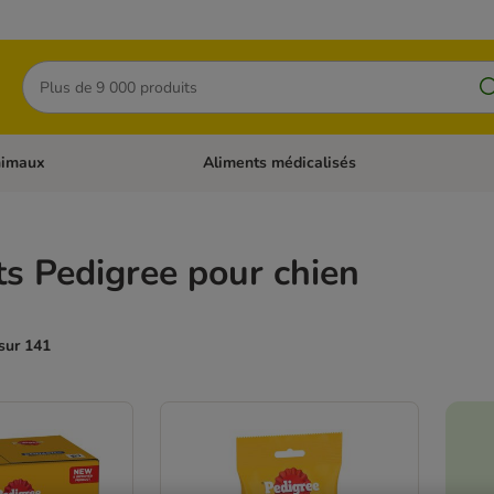
Rechercher
nimaux
Aliments médicalisés
 catégories: Chats
Dérouler les catégories: Autres animaux
s Pedigree pour chien
sur 141