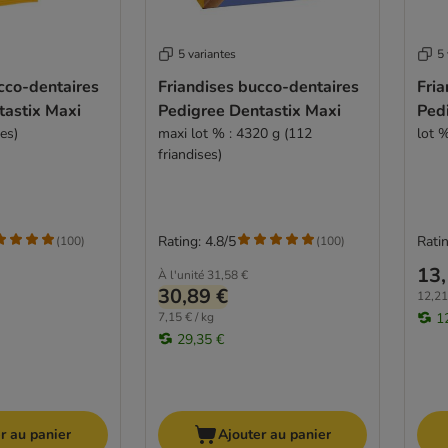
5 variantes
5 
cco-dentaires
Friandises bucco-dentaires
Fria
tastix Maxi
Pedigree Dentastix Maxi
Ped
es)
maxi lot % : 4320 g (112
lot %
friandises)
Rating: 4.8/5
Ratin
(
100
)
(
100
)
13,
À l'unité
31,58 €
30,89 €
12,21
7,15 € / kg
1
29,35 €
r au panier
Ajouter au panier