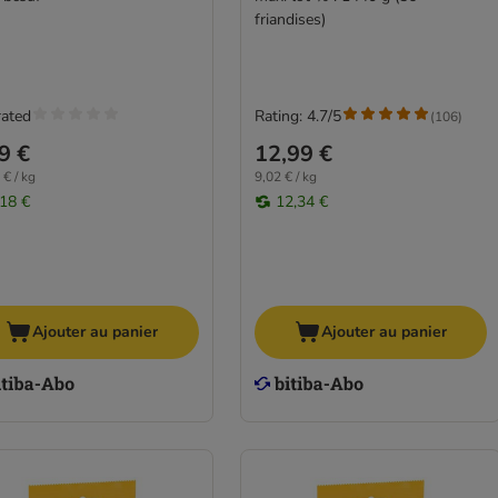
friandises)
rated
Rating: 4.7/5
(
106
)
9 €
12,99 €
 € / kg
9,02 € / kg
,18 €
12,34 €
Ajouter au panier
Ajouter au panier