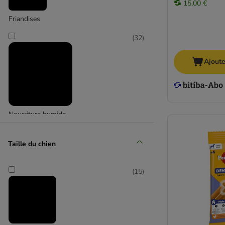
15,00 €
Friandises
(
32
)
Ajoute
Nourriture humide
Taille du chien
(
15
)