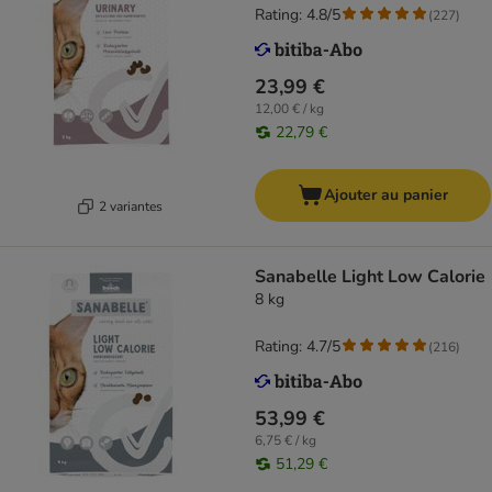
Rating: 4.8/5
(
227
)
23,99 €
12,00 € / kg
22,79 €
Ajouter au panier
2 variantes
Sanabelle Light Low Calorie
8 kg
Rating: 4.7/5
(
216
)
53,99 €
6,75 € / kg
51,29 €