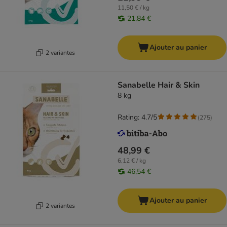
11,50 € / kg
21,84 €
Ajouter au panier
2 variantes
Sanabelle Hair & Skin
8 kg
Rating: 4.7/5
(
275
)
48,99 €
6,12 € / kg
46,54 €
Ajouter au panier
2 variantes