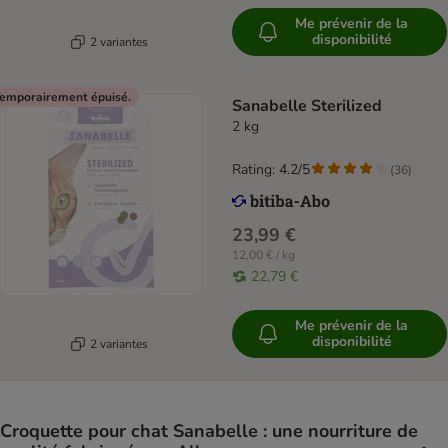
Me prévenir de la
disponibilité
2 variantes
emporairement épuisé.
Sanabelle Sterilized
2 kg
Rating: 4.2/5
(
36
)
23,99 €
12,00 € / kg
22,79 €
Me prévenir de la
disponibilité
2 variantes
Croquette pour chat Sanabelle : une nourriture de