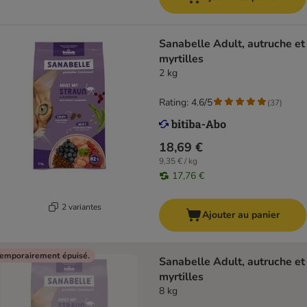
Sanabelle Adult, autruche et
myrtilles
2 kg
Rating: 4.6/5
(
37
)
18,69 €
9,35 € / kg
17,76 €
2 variantes
Ajouter au panier
emporairement épuisé.
Sanabelle Adult, autruche et
myrtilles
8 kg