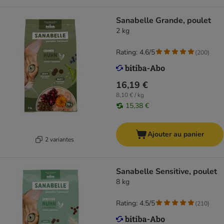
Sanabelle Grande, poulet
2 kg
Rating: 4.6/5
(
200
)
16,19 €
8,10 € / kg
15,38 €
Ajouter au panier
2 variantes
Sanabelle Sensitive, poulet
8 kg
Rating: 4.5/5
(
210
)