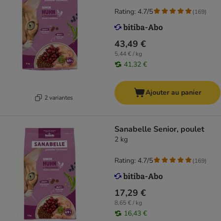
Rating: 4.7/5
(
169
)
43,49 €
5,44 € / kg
41,32 €
Ajouter au panier
2 variantes
Sanabelle Senior, poulet
2 kg
Rating: 4.7/5
(
169
)
17,29 €
8,65 € / kg
16,43 €