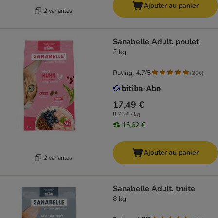
Ajouter au panier
2 variantes
Sanabelle Adult, poulet
2 kg
Rating: 4.7/5
(
286
)
17,49 €
8,75 € / kg
16,62 €
Ajouter au panier
2 variantes
Sanabelle Adult, truite
8 kg