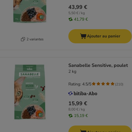
43,99 €
5,50 € / kg
41,79 €
Ajouter au panier
2 variantes
Sanabelle Sensitive, poulet
2 kg
Rating: 4.5/5
(
210
)
15,99 €
8,00 € / kg
15,19 €