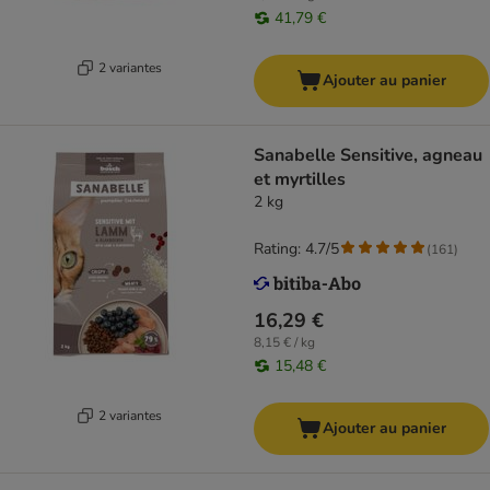
41,79 €
2 variantes
Ajouter au panier
Sanabelle Sensitive, agneau
et myrtilles
2 kg
Rating: 4.7/5
(
161
)
16,29 €
8,15 € / kg
15,48 €
2 variantes
Ajouter au panier