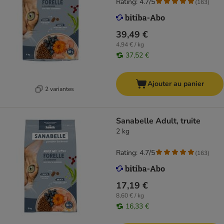
Rating: 4.7/5
(
163
)
39,49 €
4,94 € / kg
37,52 €
Ajouter au panier
2 variantes
Sanabelle Adult, truite
2 kg
Rating: 4.7/5
(
163
)
17,19 €
8,60 € / kg
16,33 €