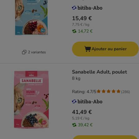
15,49 €
7,75 € / kg
14,72 €
Ajouter au panier
2 variantes
Sanabelle Adult, poulet
8 kg
Rating: 4.7/5
(
286
)
41,49 €
5,19 € / kg
39,42 €