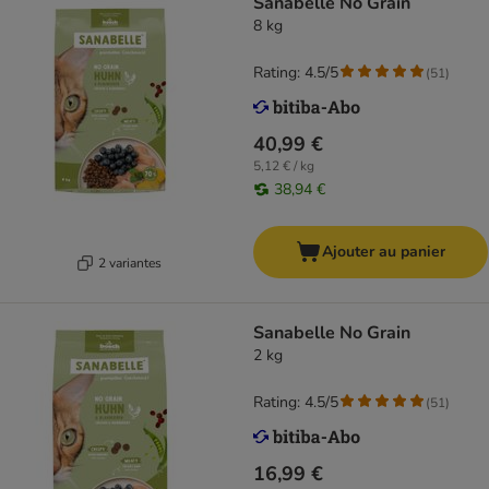
Sanabelle No Grain
8 kg
Rating: 4.5/5
(
51
)
40,99 €
5,12 € / kg
38,94 €
Ajouter au panier
2 variantes
Sanabelle No Grain
2 kg
Rating: 4.5/5
(
51
)
16,99 €