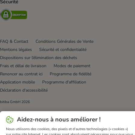
Sécurité
Security
FAQ & Contact
Conditions Générales de Vente
Mentions légales
Sécurité et confidentialité
Dispositions sur l’élimination des déchets
Frais et délai de livraison
Modes de paiement
Renoncer au contrat ici
Programme de fidélité
Application mobile
Programme d'affiliation
Déclaration d'accessibilité
bitiba GmbH
2026
Aidez-nous à nous améliorer !
Nous utilisons des cookies, des pixels et d'autres technologies (« cookies »)
sur notre site Internet. Les cookies sont absolument nécessaires pour que vous