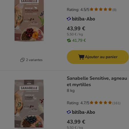
Rating: 4.5/5
(
8
)
43,99 €
5,50 € / kg
41,79 €
Ajouter au panier
2 variantes
Sanabelle Sensitive, agneau
et myrtilles
8 kg
Rating: 4.7/5
(
161
)
43,99 €
5,50 € / kg