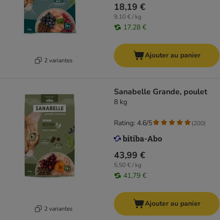
18,19 €
9,10 € / kg
17,28 €
Ajouter au panier
2 variantes
Sanabelle Grande, poulet
8 kg
Rating: 4.6/5
(
200
)
43,99 €
5,50 € / kg
41,79 €
Ajouter au panier
2 variantes