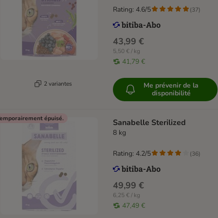
Rating: 4.6/5
(
37
)
43,99 €
5,50 € / kg
41,79 €
2 variantes
Me prévenir de la
disponibilité
emporairement épuisé.
Sanabelle Sterilized
8 kg
Rating: 4.2/5
(
36
)
49,99 €
6,25 € / kg
47,49 €