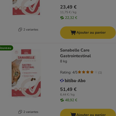
23,49 €
11,75 € / kg
22,32 €
2 variantes
Ajouter au panier
Nouveau
Sanabelle Care
Gastrointestinal
8 kg
Rating: 4/5
(
1
)
51,49 €
6,44 € / kg
48,92 €
2 variantes
Ajouter au panier