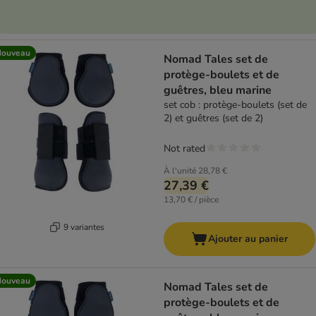
Nouveau
Nomad Tales set de
protège-boulets et de
guêtres, bleu marine
set cob : protège-boulets (set de
2) et guêtres (set de 2)
Not rated
À l'unité
28,78 €
27,39 €
13,70 € / pièce
9 variantes
Ajouter au panier
Nouveau
Nomad Tales set de
protège-boulets et de