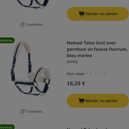
Ajouter au panier
2 variantes
Nouveau
Nomad Tales licol avec
garniture en fausse fourrure,
bleu marine
poney
Not rated
16,29 €
Ajouter au panier
2 variantes
Nouveau