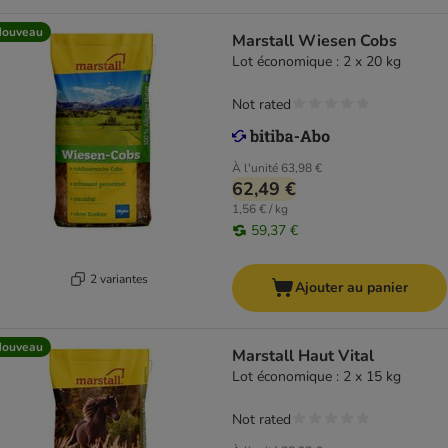
Nouveau
Marstall Wiesen Cobs
Lot économique : 2 x 20 kg
Not rated
À l'unité
63,98 €
62,49 €
1,56 € / kg
59,37 €
2 variantes
Ajouter au panier
Nouveau
Marstall Haut Vital
Lot économique : 2 x 15 kg
Not rated