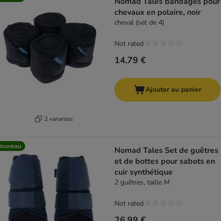
Nomad Tales bandages pour
chevaux en polaire, noir
cheval (set de 4)
Not rated
14,79 €
Ajouter au panier
2 variantes
Nouveau
Nomad Tales Set de guêtres
et de bottes pour sabots en
cuir synthétique
2 guêtres, taille M
Not rated
26,99 €