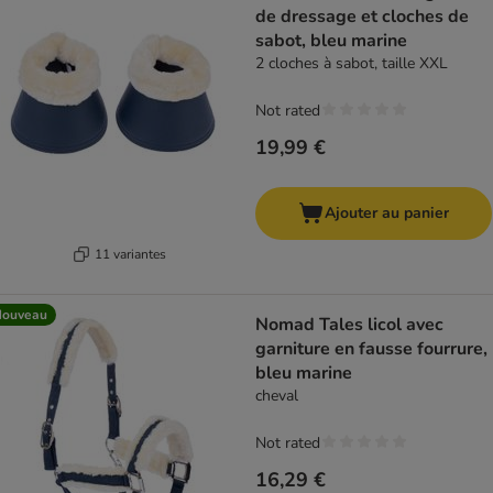
de dressage et cloches de
sabot, bleu marine
2 cloches à sabot, taille XXL
Not rated
19,99 €
Ajouter au panier
11 variantes
Nouveau
Nomad Tales licol avec
garniture en fausse fourrure,
bleu marine
cheval
Not rated
16,29 €