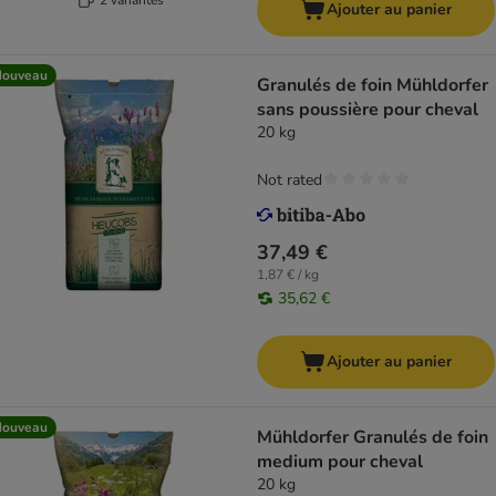
Ajouter au panier
Nouveau
Granulés de foin Mühldorfer
sans poussière pour cheval
20 kg
Not rated
37,49 €
1,87 € / kg
35,62 €
Ajouter au panier
Nouveau
Mühldorfer Granulés de foin
medium pour cheval
20 kg