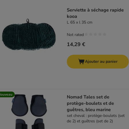
Serviette à séchage rapide
kooa
L 65 x l 35 cm
Not rated
14,29 €
Ajouter au panier
Nouveau
Nomad Tales set de
protège-boulets et de
guêtres, bleu marine
set cheval : protège-boulets (set
de 2) et guêtres (set de 2)