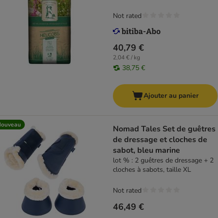
Not rated
40,79 €
2,04 € / kg
38,75 €
Ajouter au panier
Nouveau
Nomad Tales Set de guêtres
de dressage et cloches de
sabot, bleu marine
lot % : 2 guêtres de dressage + 2
cloches à sabots, taille XL
Not rated
46,49 €