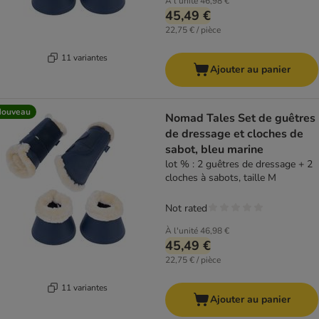
À l'unité
46,98 €
45,49 €
22,75 € / pièce
11 variantes
Ajouter au panier
Nouveau
Nomad Tales Set de guêtres
de dressage et cloches de
sabot, bleu marine
lot % : 2 guêtres de dressage + 2
cloches à sabots, taille M
Not rated
À l'unité
46,98 €
45,49 €
22,75 € / pièce
11 variantes
Ajouter au panier