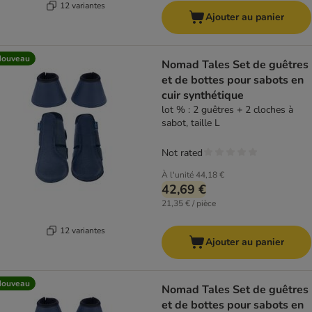
12 variantes
Ajouter au panier
Nouveau
Nomad Tales Set de guêtres
et de bottes pour sabots en
cuir synthétique
lot % : 2 guêtres + 2 cloches à
sabot, taille L
Not rated
À l'unité
44,18 €
42,69 €
21,35 € / pièce
12 variantes
Ajouter au panier
Nouveau
Nomad Tales Set de guêtres
et de bottes pour sabots en