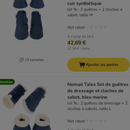
cuir synthétique
lot % : 2 guêtres + 2 cloches à
sabot, taille M
Not rated
À l'unité
44,18 €
42,69 €
21,35 € / pièce
12 variantes
Ajouter au panier
Nouveau
Nomad Tales Set de guêtres
de dressage et cloches de
sabot, bleu marine
lot % : 2 guêtres de dressage + 2
cloches à sabots, taille L
Not rated