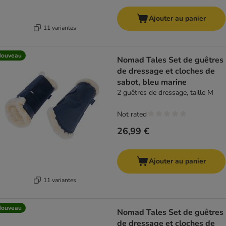
Ajouter au panier
11 variantes
Nouveau
Nomad Tales Set de guêtres
de dressage et cloches de
sabot, bleu marine
2 guêtres de dressage, taille M
Not rated
26,99 €
Ajouter au panier
11 variantes
Nouveau
Nomad Tales Set de guêtres
de dressage et cloches de