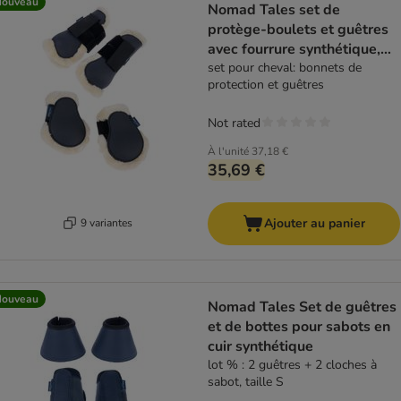
Nouveau
Nomad Tales set de
protège-boulets et guêtres
avec fourrure synthétique,
bleu marine
set pour cheval: bonnets de
protection et guêtres
Not rated
À l'unité
37,18 €
35,69 €
Ajouter au panier
9 variantes
Nouveau
Nomad Tales Set de guêtres
et de bottes pour sabots en
cuir synthétique
lot % : 2 guêtres + 2 cloches à
sabot, taille S