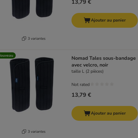
13,79 €
Ajouter au panier
3 variantes
Nouveau
Nomad Tales sous-bandage
avec velcro, noir
taille L (2 pièces)
Not rated
13,79 €
Ajouter au panier
3 variantes