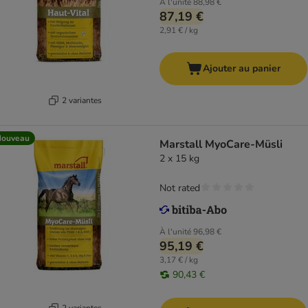
À l'unité
88,98 €
87,19 €
2,91 € / kg
Ajouter au panier
2 variantes
Nouveau
Marstall MyoCare-Müsli
2 x 15 kg
Not rated
À l'unité
96,98 €
95,19 €
3,17 € / kg
90,43 €
2 variantes