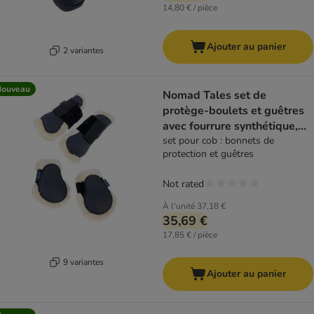
14,80 € / pièce
Ajouter au panier
2 variantes
Nouveau
Nomad Tales set de
protège-boulets et guêtres
avec fourrure synthétique,
bleu marine
set pour cob : bonnets de
protection et guêtres
Not rated
À l'unité
37,18 €
35,69 €
17,85 € / pièce
9 variantes
Ajouter au panier