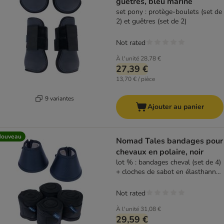
guêtres, bleu marine
set pony : protège-boulets (set de
2) et guêtres (set de 2)
Not rated
À l'unité
28,78 €
27,39 €
13,70 € / pièce
9 variantes
Ajouter au panier
Nouveau
Nomad Tales bandages pour
chevaux en polaire, noir
lot % : bandages cheval (set de 4)
+ cloches de sabot en élasthanne,
taille L (set de 2)
Not rated
À l'unité
31,08 €
29,59 €