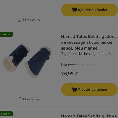
Ajouter au panier
11 variantes
Nouveau
Nomad Tales Set de guêtres
de dressage et cloches de
sabot, bleu marine
2 guêtres de dressage, taille S
Not rated
26,99 €
Ajouter au panier
11 variantes
Nouveau
Nomad Tales Set de guêtres