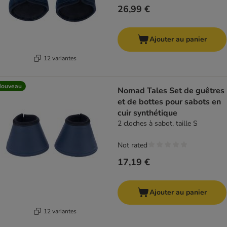
26,99 €
Ajouter au panier
12 variantes
Nouveau
Nomad Tales Set de guêtres
et de bottes pour sabots en
cuir synthétique
2 cloches à sabot, taille S
Not rated
17,19 €
Ajouter au panier
12 variantes