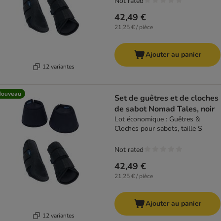
Not rated
42,49 €
21,25 € / pièce
Ajouter au panier
12 variantes
Nouveau
Set de guêtres et de cloches
de sabot Nomad Tales, noir
Lot économique : Guêtres &
Cloches pour sabots, taille S
Not rated
42,49 €
21,25 € / pièce
Ajouter au panier
12 variantes