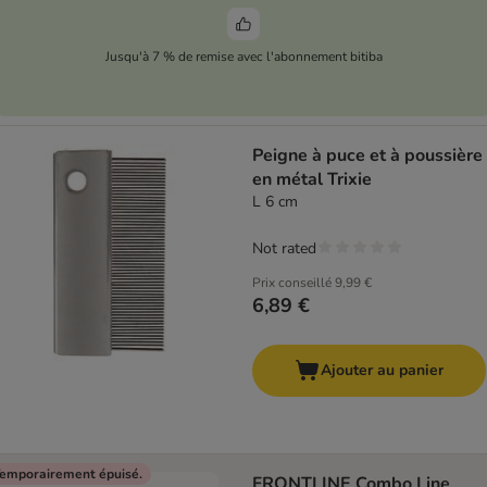
Jusqu'à 7 % de remise avec l'abonnement bitiba
Peigne à puce et à poussière
en métal Trixie
L 6 cm
Not rated
Prix conseillé
9,99 €
6,89 €
Ajouter au panier
emporairement épuisé.
FRONTLINE Combo Line