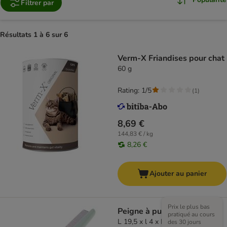
Filtrer par
Résultats 1 à 6 sur 6
Verm-X Friandises pour chat
60 g
Rating: 1/5
(
1
)
8,69 €
144,83 € / kg
8,26 €
Ajouter au panier
Prix le plus bas
Peigne à puces kooa
pratiqué au cours
L 19,5 x l 4 x H 3,5 cm
des 30 jours