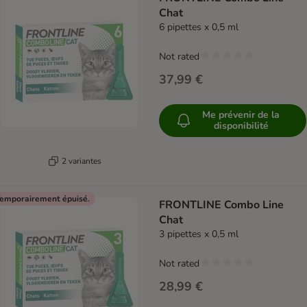
Chat
6 pipettes x 0,5 ml
Not rated
37,99 €
Me prévenir de la
disponibilité
2 variantes
emporairement épuisé.
FRONTLINE Combo Line
Chat
3 pipettes x 0,5 ml
Not rated
28,99 €