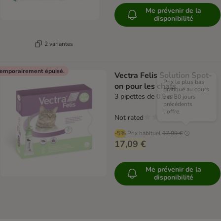
Me prévenir de la
disponibilité
2 variantes
emporairement épuisé.
Vectra Felis Solution Spot-
Prix le plus bas
on pour les chats
pratiqué au cours
3 pipettes de 0,9 ml
des 30 jours
précédents
l'offre.
Not rated
-5%
Prix habituel
17,99 €
17,09 €
Me prévenir de la
disponibilité