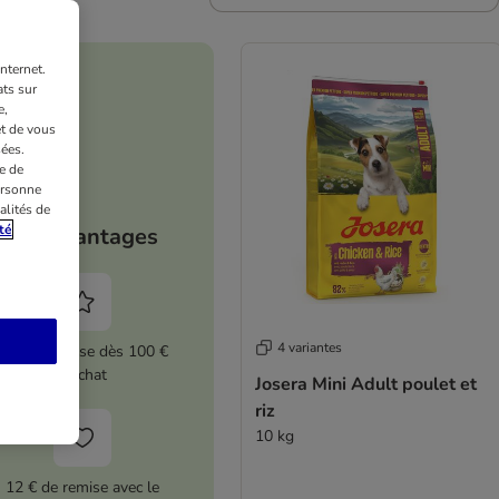
nternet.
ts sur
e,
et de vous
ées.
e de
ersonne
alités de
té
Vos avantages
4 variantes
5 % de remise dès 100 €
d'achat
Josera Mini Adult poulet et
riz
10 kg
12 € de remise avec le