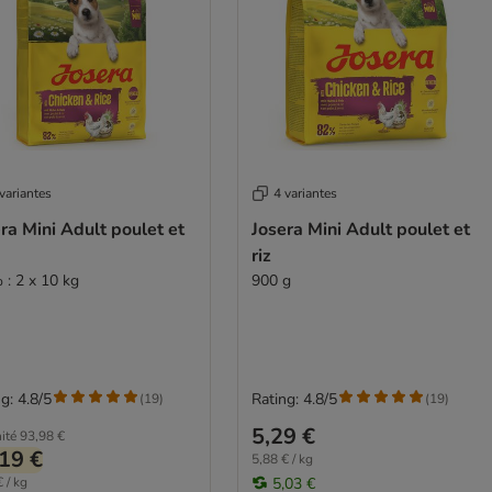
variantes
4 variantes
ra Mini Adult poulet et
Josera Mini Adult poulet et
riz
 : 2 x 10 kg
900 g
g: 4.8/5
Rating: 4.8/5
(
19
)
(
19
)
5,29 €
ité
93,98 €
19 €
5,88 € / kg
 / kg
5,03 €