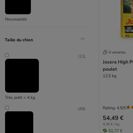
FitActive
Fitmin
Fokker
Nouveautés
Forza10
Frolic
GranataPet
Taille du chien
Green Petfood
Greenwoods
4 variantes
(
11
)
Happy Dog Supreme
Josera High P
Herrmann's
poulet
Iams
12,5 kg
James Wellbeloved
JULIUS K-9
Lily's Kitchen
Très petit < 4 kg
Lukullus
Rating: 4.5/5
(
49
)
Lupo
54,49 €
MAC's
4,36 € / kg
Magnussons
51,77 €