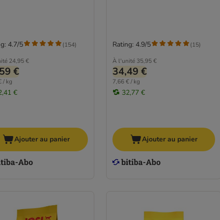
g: 4.7/5
Rating: 4.9/5
(
154
)
(
15
)
ité
24,95 €
À l'unité
35,95 €
59 €
34,49 €
 / kg
7,66 € / kg
2,41 €
32,77 €
Ajouter au panier
Ajouter au panier