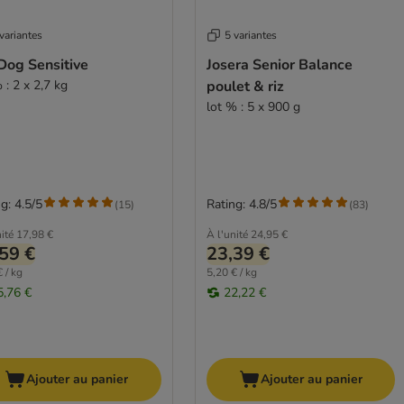
variantes
5 variantes
Dog Sensitive
Josera Senior Balance
 : 2 x 2,7 kg
poulet & riz
lot % : 5 x 900 g
g: 4.5/5
Rating: 4.8/5
(
15
)
(
83
)
ité
17,98 €
À l'unité
24,95 €
59 €
23,39 €
 / kg
5,20 € / kg
5,76 €
22,22 €
Ajouter au panier
Ajouter au panier