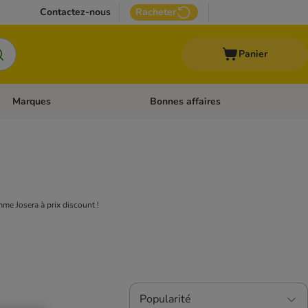
Contactez-nous
Racheter
Panier
Marques
Bonnes affaires
Dérouler les catégories: Aliments médicalisés
Dérouler les catégories: Marques
mme Josera à prix discount !
Popularité