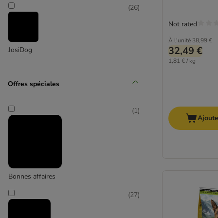
(
26
)
Beneful
Not rated
Bewi Dog
Bon Menu
À l'unité
38,99 €
Bozita
32,49 €
JosiDog
Brekkies
1,81 € / kg
Brit
Offres spéciales
Briantos
BugBell
Burns
(
1
)
Ajoute
Butcher's
Carnilove
Coya
Crave
PURINA Dog Chow
Bonnes affaires
Doggy Dog
Eukanuba Breed
(
27
)
Farmina