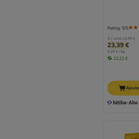
Rating: 5/5
À l'unité
24,95 €
23,39 €
5,20 € / kg
22,22 €
Ajoute