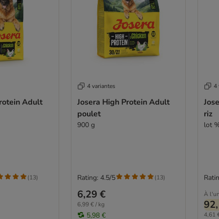
4 variantes
4 
rotein Adult
Josera High Protein Adult
Jose
poulet
riz
900 g
lot %
Rating: 4.5/5
Ratin
(
13
)
(
13
)
6,29 €
À l'un
92,
6,99 € / kg
5,98 €
4,61 €