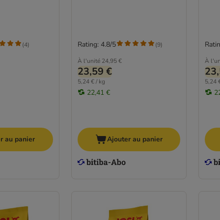
Rating: 4.8/5
Ratin
(
4
)
(
9
)
À l'unité
24,95 €
À l'un
23,59 €
23,
5,24 € / kg
5,24 €
22,41 €
2
r au panier
Ajouter au panier