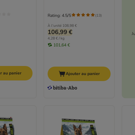
Rating: 4.5/5
(
13
)
À l'unité
108,98 €
106,99 €
J
4,28 € / kg
101,64 €
r au panier
Ajouter au panier