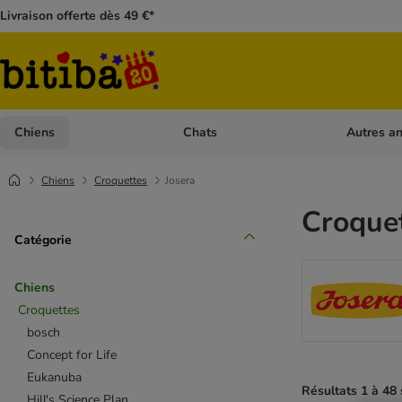
Livraison offerte dès 49 €*
Chiens
Chats
Autres a
Dérouler les catégories: Chiens
Dérouler les
Chiens
Croquettes
Josera
Croquet
Catégorie
Chiens
Croquettes
bosch
Concept for Life
Eukanuba
Résultats 1 à 48 
Hill's Science Plan