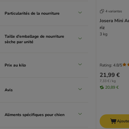
Virbac Veterinary HPM
Wiejska Zagroda
4 variantes
Particularités de la nourriture
Yarrah Bio
Josera Mini A
Affinity Advance Vet Diets
riz
animonda Integra
3 kg
Taille d’emballage de nourriture
Edgard & Cooper
sèche par unité
Concept for Life Veterinary Diet
Hill's Prescription Diet
PURINA PRO PLAN Veterinary Diets
Prix au kilo
Rating: 4.8/5
Royal Canin Veterinary
Specific
21,99 €
Trovet
7,33 € / kg
20,89 €
Avis
Aliments spécifiques pour chien
Ajoute