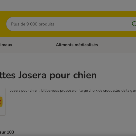
Rechercher
nimaux
Aliments médicalisés
 catégories: Chats
Dérouler les catégories: Autres animaux
tes Josera pour chien
Josera pour chien : bitiba vous propose un large choix de croquettes de la ga
sur 103