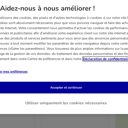
Aidez-nous à nous améliorer !
ilisons des cookies, des pixels et d'autres technologies (« cookies ») sur notre site I
okies sont absolument nécessaires pour que vous puissiez naviguer et faire des acha
site Internet. Votre consentement nous permettra d'activer les cookies de performanc
nnels et publicitaires afin d'améliorer votre expérience client sur notre site internet 
er des produits et services pertinents pour vous ainsi que des annonces personnalis
ouvez à tout moment modifier les paramètres de votre navigateur depuis notre centr
ences («Gérer les paramètres»). Vous trouverez de plus amples informations sur la p
rge de la gestion de vos données, du traitement des données personnelles et des fin
itement dans notre Centre de préférences et dans notre
Déclaration de confidentiali
er mes préférences
Accepter et continuer
4 variantes
fferts !
Josera High Protein Adult
Utiliser uniquement les cookies nécessaires
conomiques
poulet
chiens, 18 kg
lot %: 2 x 12,5 kg