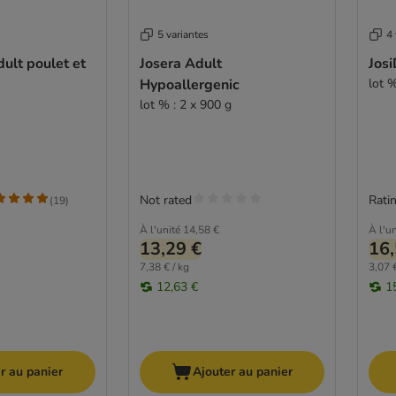
5 variantes
4 
dult poulet et
Josera Adult
Josi
Hypoallergenic
lot %
lot % : 2 x 900 g
Not rated
Ratin
(
19
)
À l'unité
14,58 €
À l'un
13,29 €
16,
7,38 € / kg
3,07 €
12,63 €
1
r au panier
Ajouter au panier