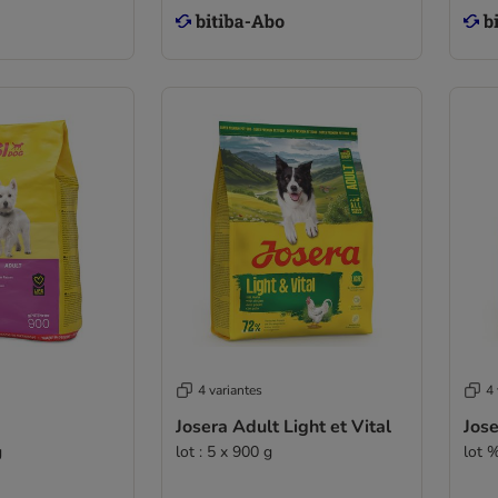
4 variantes
4 
Josera Adult Light et Vital
Jose
g
lot : 5 x 900 g
lot %