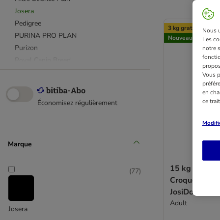
Josera
Pedigree
3 kg gratuit!
Nous ut
PURINA PRO PLAN
Nouveau
Les co
Purizon
notre 
fonctio
Royal Canin Breed
propos
Royal Canin CARE Nutrition
Vous p
préfér
Royal Canin Club / Selection
en cha
Royal Canin Size
ce tra
Économisez régulièrement
Taste of the Wild
Wolf of Wilderness
Modifi
Cesar
Marque
Affinity Advance
Affinity Libra
15 kg + 3 kg o
Almo Nature
(
77
)
Croquettes é
animonda GranCarno
JosiDog pour 
Applaws
Adult
Arquivet
Josera
Belcando