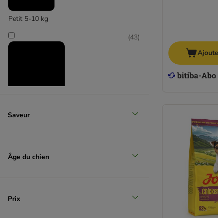
Markus-Mühle
Natural Woodland
Petit 5-10 kg
NaturCroq
(
43
)
Nature's Variety
Nova Foods Trainer Natural
Ajoute
Nutriplus
Nutrivet
Opti Life
Pan Mięsko
Moyen 11-25 kg
PURINA Friskies
Saveur
PURINA ONE
(
38
)
RINTI
Rocco
Âge du chien
Rosie's Farm
Schesir
Simpsons Premium
Grand 26-44 kg
Smølke
Prix
Ultima