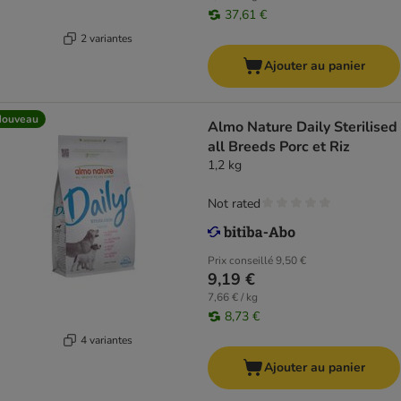
37,61 €
2 variantes
Ajouter au panier
Nouveau
Almo Nature Daily Sterilised
all Breeds Porc et Riz
1,2 kg
Not rated
Prix conseillé
9,50 €
9,19 €
7,66 € / kg
8,73 €
4 variantes
Ajouter au panier