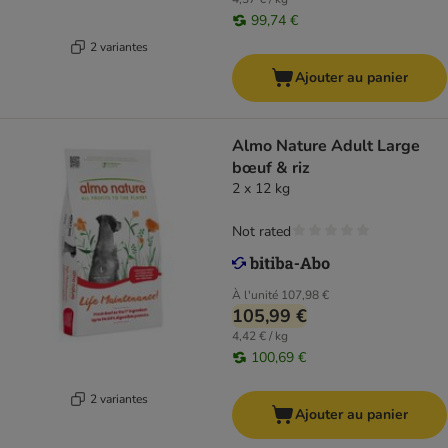
99,74 €
2 variantes
Ajouter au panier
Almo Nature Adult Large
bœuf & riz
2 x 12 kg
Not rated
À l'unité
107,98 €
105,99 €
4,42 € / kg
100,69 €
2 variantes
Ajouter au panier