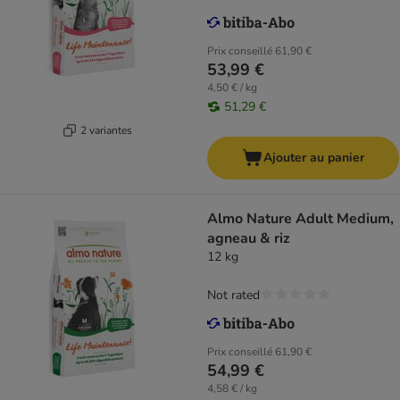
Prix conseillé
61,90 €
53,99 €
4,50 € / kg
51,29 €
2 variantes
Ajouter au panier
Almo Nature Adult Medium,
agneau & riz
12 kg
Not rated
Prix conseillé
61,90 €
54,99 €
4,58 € / kg