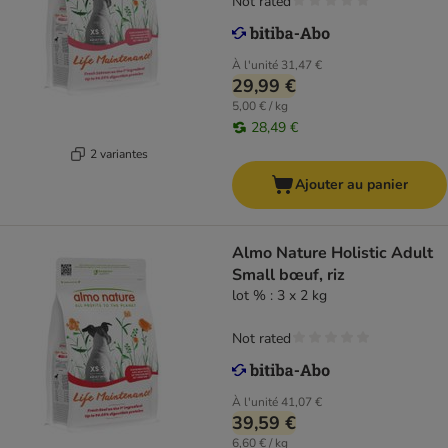
Not rated
À l'unité
31,47 €
29,99 €
5,00 € / kg
28,49 €
2 variantes
Ajouter au panier
Almo Nature Holistic Adult
Small bœuf, riz
lot % : 3 x 2 kg
Not rated
À l'unité
41,07 €
39,59 €
6,60 € / kg