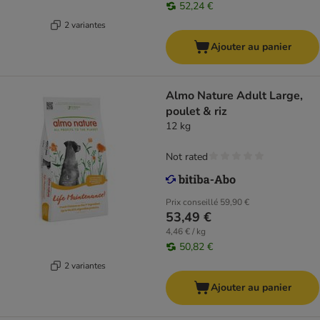
52,24 €
2 variantes
Ajouter au panier
Almo Nature Adult Large,
poulet & riz
12 kg
Not rated
Prix conseillé
59,90 €
53,49 €
4,46 € / kg
50,82 €
2 variantes
Ajouter au panier