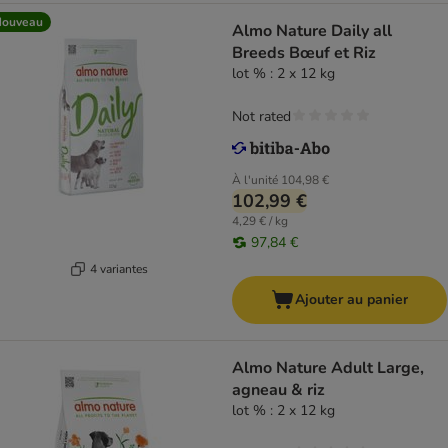
Nouveau
Almo Nature Daily all
Breeds Bœuf et Riz
lot % : 2 x 12 kg
Not rated
À l'unité
104,98 €
102,99 €
4,29 € / kg
97,84 €
4 variantes
Ajouter au panier
Almo Nature Adult Large,
agneau & riz
lot % : 2 x 12 kg