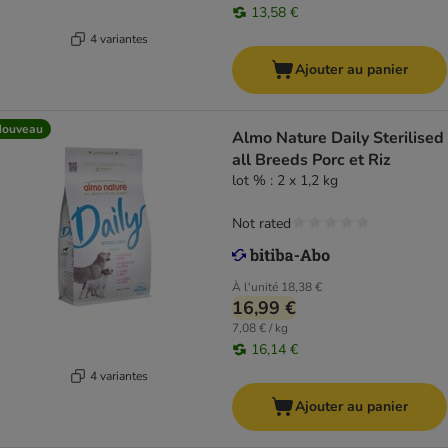
13,58 €
4 variantes
Ajouter au panier
Nouveau
Almo Nature Daily Sterilised
all Breeds Porc et Riz
lot % : 2 x 1,2 kg
Not rated
À l'unité
18,38 €
16,99 €
7,08 € / kg
16,14 €
4 variantes
Ajouter au panier