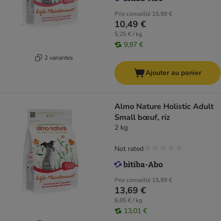
Prix conseillé
15,99 €
10,49 €
5,25 € / kg
9,97 €
2 variantes
Ajouter au panier
Almo Nature Holistic Adult
Small bœuf, riz
2 kg
Not rated
Prix conseillé
15,99 €
13,69 €
6,85 € / kg
13,01 €