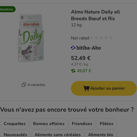
Nouveau
Almo Nature Daily all
Breeds Bœuf et Riz
12 kg
Not rated
52,49 €
4,37 € / kg
49,87 €
4 variantes
Ajouter au panier
Vous n'avez pas encore trouvé votre bonheur ?
Croquettes
Bonnes affaires
Friandises
Pâtées
Nouveautés
Aliments sans céréales
Aliments bio