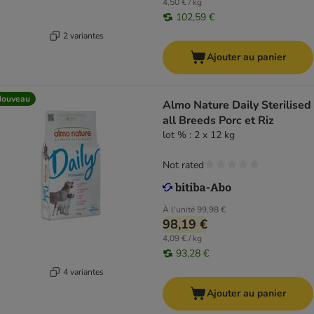
4,50 € / kg
102,59 €
2 variantes
Ajouter au panier
Nouveau
Almo Nature Daily Sterilised
all Breeds Porc et Riz
lot % : 2 x 12 kg
Not rated
À l'unité
99,98 €
98,19 €
4,09 € / kg
93,28 €
4 variantes
Ajouter au panier