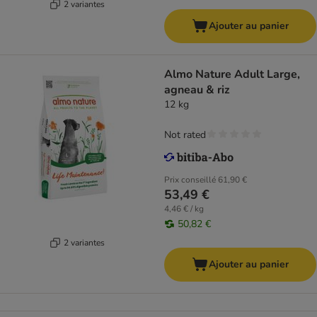
2 variantes
Ajouter au panier
Almo Nature Adult Large,
agneau & riz
12 kg
Not rated
Prix conseillé
61,90 €
53,49 €
4,46 € / kg
50,82 €
2 variantes
Ajouter au panier