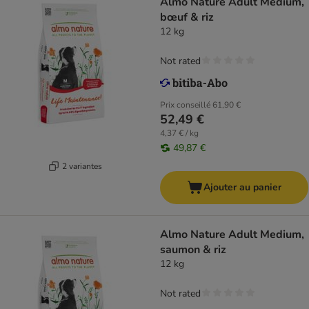
Almo Nature Adult Medium,
bœuf & riz
12 kg
Not rated
Prix conseillé
61,90 €
52,49 €
4,37 € / kg
49,87 €
2 variantes
Ajouter au panier
Almo Nature Adult Medium,
saumon & riz
12 kg
Not rated