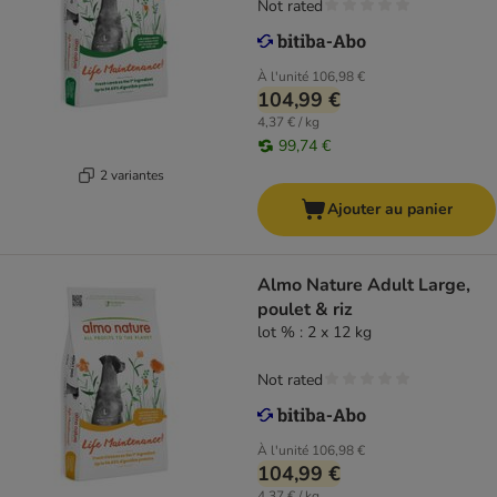
Not rated
À l'unité
106,98 €
104,99 €
4,37 € / kg
99,74 €
2 variantes
Ajouter au panier
Almo Nature Adult Large,
poulet & riz
lot % : 2 x 12 kg
Not rated
À l'unité
106,98 €
104,99 €
4,37 € / kg