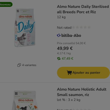
Nouveau
Almo Nature Daily Sterilised
all Breeds Porc et Riz
12 kg
Not rated
Prix conseillé
54,00 €
49,99 €
4,17 € / kg
47,49 €
4 variantes
Ajouter au panier
Almo Nature Holistic Adult
Small saumon, riz
lot % : 3 x 2 kg