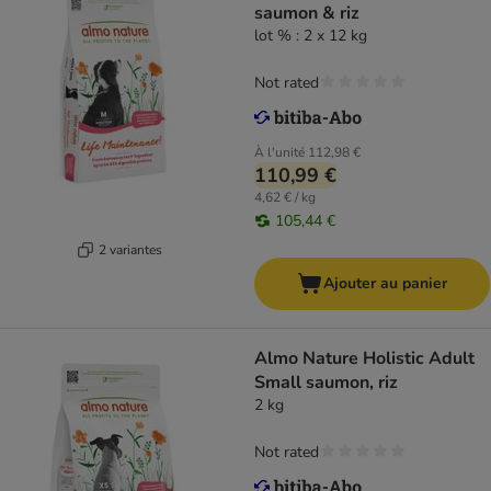
saumon & riz
lot % : 2 x 12 kg
Not rated
À l'unité
112,98 €
110,99 €
4,62 € / kg
105,44 €
2 variantes
Ajouter au panier
Almo Nature Holistic Adult
Small saumon, riz
2 kg
Not rated