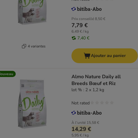
Prix conseillé
8,50 €
7,79 €
6,49 € / kg
7,40 €
4 variantes
Ajouter au panier
Nouveau
Almo Nature Daily all
Breeds Bœuf et Riz
lot % : 2 x 1,2 kg
Not rated
À l'unité
15,58 €
14,29 €
5,95 € / kg