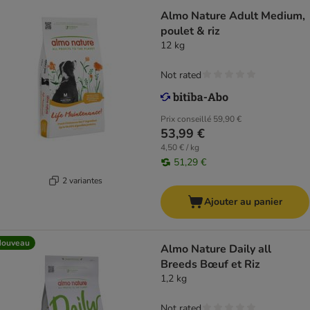
Almo Nature Adult Medium,
poulet & riz
12 kg
Not rated
Prix conseillé
59,90 €
53,99 €
4,50 € / kg
51,29 €
2 variantes
Ajouter au panier
Nouveau
Almo Nature Daily all
Breeds Bœuf et Riz
1,2 kg
Not rated