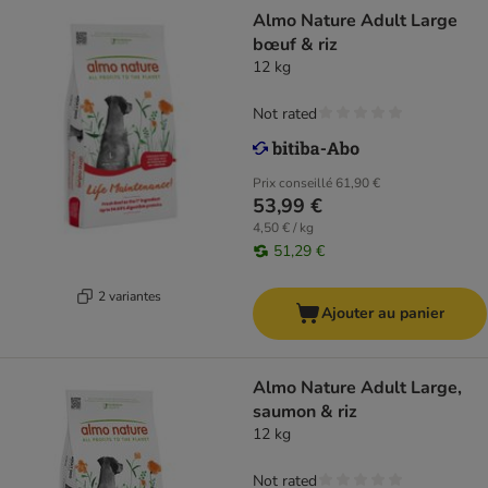
Almo Nature Adult Large
bœuf & riz
12 kg
Not rated
Prix conseillé
61,90 €
53,99 €
4,50 € / kg
51,29 €
2 variantes
Ajouter au panier
Almo Nature Adult Large,
saumon & riz
12 kg
Not rated