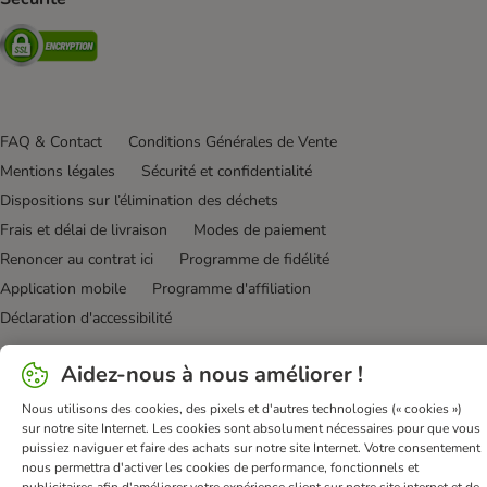
Security
FAQ & Contact
Conditions Générales de Vente
Mentions légales
Sécurité et confidentialité
Dispositions sur l’élimination des déchets
Frais et délai de livraison
Modes de paiement
Renoncer au contrat ici
Programme de fidélité
Application mobile
Programme d'affiliation
Déclaration d'accessibilité
bitiba GmbH
2026
Aidez-nous à nous améliorer !
Nous utilisons des cookies, des pixels et d'autres technologies (« cookies »)
sur notre site Internet. Les cookies sont absolument nécessaires pour que vous
puissiez naviguer et faire des achats sur notre site Internet. Votre consentement
nous permettra d'activer les cookies de performance, fonctionnels et