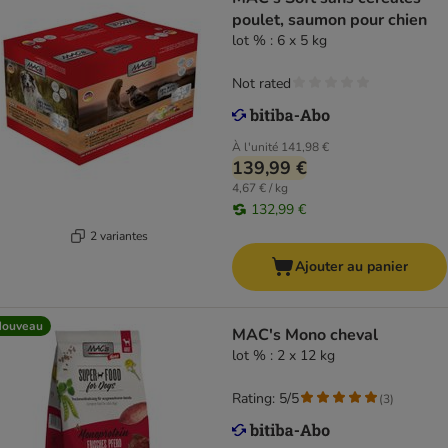
poulet, saumon pour chien
lot % : 6 x 5 kg
Not rated
À l'unité
141,98 €
139,99 €
4,67 € / kg
132,99 €
2 variantes
Ajouter au panier
Nouveau
MAC's Mono cheval
lot % : 2 x 12 kg
Rating: 5/5
(
3
)