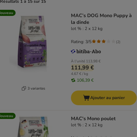
Résultats 1 à 15 sur 15
Nouveau
MAC’s DOG Mono Puppy à
la dinde
lot % : 2 x 12 kg
Rating: 3/5
(
2
)
À l'unité
113,98 €
111,99 €
4,67 € / kg
106,39 €
3 variantes
Ajouter au panier
Nouveau
MAC's Mono poulet
lot % : 2 x 12 kg