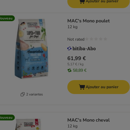
Ajouter au panier
Nouveau
MAC's Mono poulet
12 kg
Not rated
61,99 €
5,17 € / kg
58,89 €
Ajouter au panier
2 variantes
Nouveau
MAC's Mono cheval
12 kg