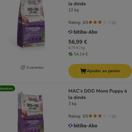
la dinde
12 kg
Rating: 3/5
(
2
)
56,99 €
4,75 € / kg
54,14 €
3 variantes
Ajouter au panier
Nouveau
MAC’s DOG Mono Puppy à
la dinde
3 kg
Rating: 3/5
(
2
)