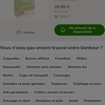
26,99 €
9,00 € / kg
25,64 €
Me prévenir de la
disponibilité
3 variantes
Vous n'avez pas encore trouvé votre bonheur ?
Croquettes
Bonnes affaires
Friandises
Pâtées
Nouveautés
Aliments sans céréales
Aliments bio
Niches
Cages de transport
Couchages
Gamelles et porte-gamelles
Tondeuses
Toilettage et soins
Anti-parasitaires
Colliers, harnais et laisses
Dressage et sport
Manteaux et pulls
Jouets
Promotions