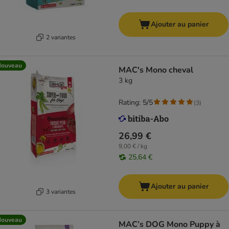
Ajouter au panier
2 variantes
Nouveau
MAC's Mono cheval
3 kg
Rating: 5/5
(
3
)
26,99 €
9,00 € / kg
25,64 €
Ajouter au panier
3 variantes
Nouveau
MAC’s DOG Mono Puppy à