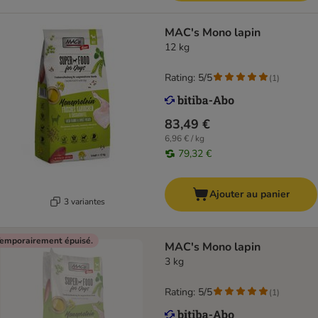
MAC's Mono lapin
12 kg
Rating: 5/5
(
1
)
83,49 €
6,96 € / kg
79,32 €
Ajouter au panier
3 variantes
emporairement épuisé.
MAC's Mono lapin
3 kg
Rating: 5/5
(
1
)