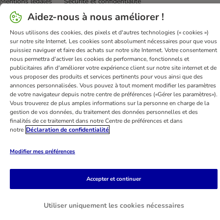
Mentions légales
Sécurité et confidentialité
Dispositions sur l’élimination des déchets
Aidez-nous à nous améliorer !
Frais et délai de livraison
Modes de paiement
Nous utilisons des cookies, des pixels et d'autres technologies (« cookies »)
Renoncer au contrat ici
Programme de fidélité
sur notre site Internet. Les cookies sont absolument nécessaires pour que vous
puissiez naviguer et faire des achats sur notre site Internet. Votre consentement
Application mobile
Programme d'affiliation
nous permettra d'activer les cookies de performance, fonctionnels et
Déclaration d'accessibilité
publicitaires afin d'améliorer votre expérience client sur notre site internet et de
vous proposer des produits et services pertinents pour vous ainsi que des
annonces personnalisées. Vous pouvez à tout moment modifier les paramètres
bitiba GmbH
2026
de votre navigateur depuis notre centre de préférences («Gérer les paramètres»).
Vous trouverez de plus amples informations sur la personne en charge de la
gestion de vos données, du traitement des données personnelles et des
finalités de ce traitement dans notre Centre de préférences et dans
notre
Déclaration de confidentialité
Modifier mes préférences
Accepter et continuer
Utiliser uniquement les cookies nécessaires