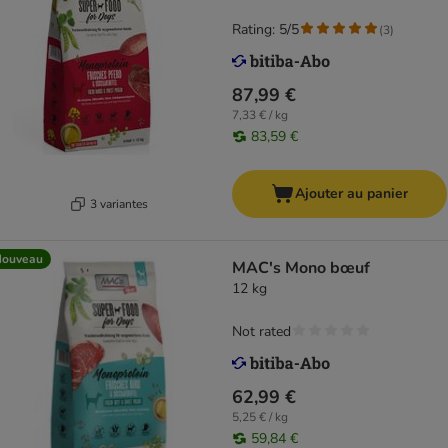
Rating: 5/5
(
3
)
87,99 €
7,33 € / kg
83,59 €
Ajouter au panier
3 variantes
Nouveau
MAC's Mono bœuf
12 kg
Not rated
62,99 €
5,25 € / kg
59,84 €