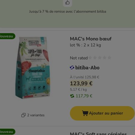
Jusqu'à 7 % de remise avec l'abonnement bitiba
Nouveau
MAC's Mono bœuf
lot % : 2 x 12 kg
Not rated
À l'unité
125,98 €
123,99 €
5,17 € / kg
117,79 €
Ajouter au panier
2 variantes
Nouveau
MAC's Soft sans céréales