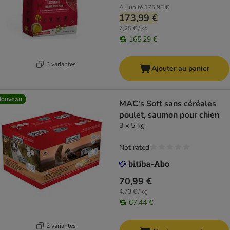
À l'unité
175,98 €
173,99 €
7,25 € / kg
165,29 €
3 variantes
Ajouter au panier
Nouveau
MAC's Soft sans céréales
poulet, saumon pour chien
3 x 5 kg
Not rated
70,99 €
4,73 € / kg
67,44 €
2 variantes