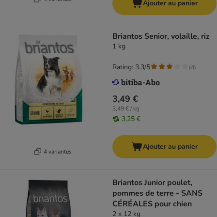
Ajouter au panier
Briantos Senior, volaille, riz
1 kg
Rating: 3.3/5
(
4
)
3,49 €
3,49 € / kg
3,25 €
Ajouter au panier
4 variantes
Briantos Junior poulet,
pommes de terre - SANS
CÉRÉALES pour chien
2 x 12 kg