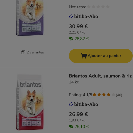
Not rated
30,99 €
2,21 € / kg
28,82 €
2 variantes
Ajouter au panier
Briantos Adult, saumon & riz
14 kg
Rating: 4.1/5
(
40
)
26,99 €
1,93 € / kg
25,10 €