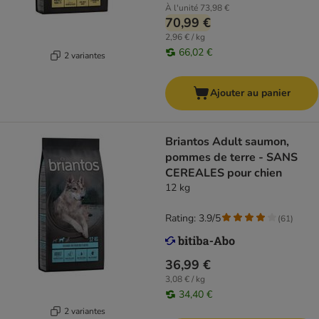
À l'unité
73,98 €
70,99 €
2,96 € / kg
66,02 €
2 variantes
Ajouter au panier
Briantos Adult saumon,
pommes de terre - SANS
CEREALES pour chien
12 kg
Rating: 3.9/5
(
61
)
36,99 €
3,08 € / kg
34,40 €
2 variantes