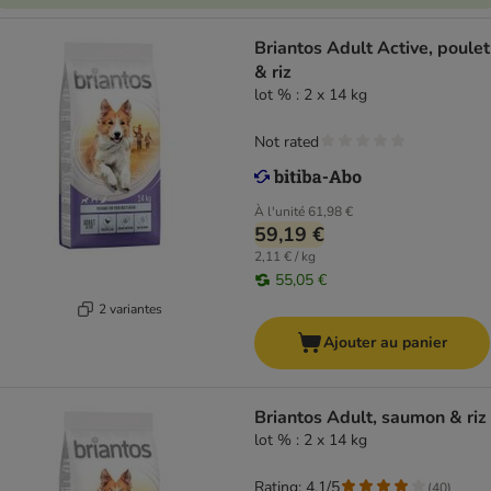
Briantos Adult Active, poulet
& riz
lot % : 2 x 14 kg
Not rated
À l'unité
61,98 €
59,19 €
2,11 € / kg
55,05 €
2 variantes
Ajouter au panier
Briantos Adult, saumon & riz
lot % : 2 x 14 kg
Rating: 4.1/5
(
40
)