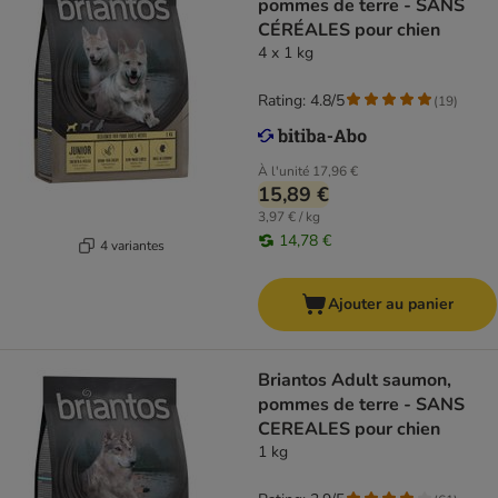
pommes de terre - SANS
CÉRÉALES pour chien
4 x 1 kg
Rating: 4.8/5
(
19
)
À l'unité
17,96 €
15,89 €
3,97 € / kg
14,78 €
4 variantes
Ajouter au panier
Briantos Adult saumon,
pommes de terre - SANS
CEREALES pour chien
1 kg