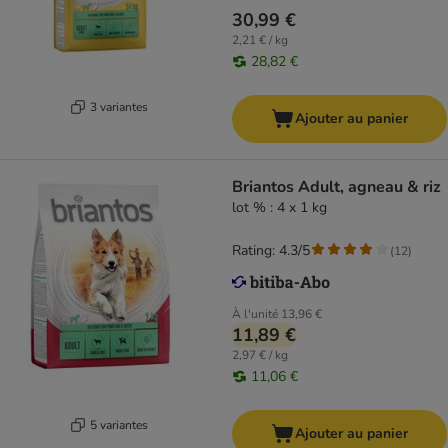
30,99 €
2,21 € / kg
28,82 €
3 variantes
Ajouter au panier
Briantos Adult, agneau & riz
lot % : 4 x 1 kg
Rating: 4.3/5
(
12
)
À l'unité
13,96 €
11,89 €
2,97 € / kg
11,06 €
5 variantes
Ajouter au panier