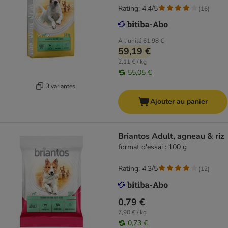
Rating: 4.4/5
(
16
)
À l'unité
61,98 €
59,19 €
2,11 € / kg
55,05 €
3 variantes
Ajouter au panier
Briantos Adult, agneau & riz
format d'essai : 100 g
Rating: 4.3/5
(
12
)
0,79 €
7,90 € / kg
0,73 €