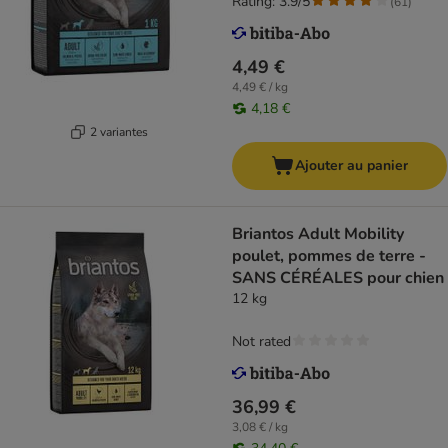
Rating: 3.9/5
(
61
)
4,49 €
4,49 € / kg
4,18 €
2 variantes
Ajouter au panier
Briantos Adult Mobility
poulet, pommes de terre -
SANS CÉRÉALES pour chien
12 kg
Not rated
36,99 €
3,08 € / kg