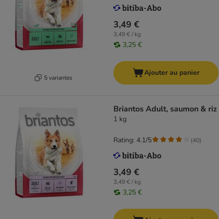
3,49 €
3,49 € / kg
3,25 €
Ajouter au panier
5 variantes
Briantos Adult, saumon & riz
1 kg
Rating: 4.1/5
(
40
)
3,49 €
3,49 € / kg
3,25 €