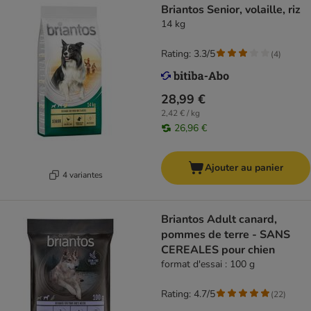
Briantos Senior, volaille, riz
14 kg
Rating: 3.3/5
(
4
)
28,99 €
2,42 € / kg
26,96 €
Ajouter au panier
4 variantes
Briantos Adult canard,
pommes de terre - SANS
CEREALES pour chien
format d'essai : 100 g
Rating: 4.7/5
(
22
)