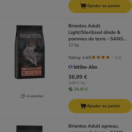
Ajouter au panier
Briantos Adult
Light/Sterilised dinde &
pommes de terre - SANS
CÉRÉALES
12 kg
Rating: 4.4/5
(
11
)
36,99 €
3,08 € / kg
34,40 €
4 variantes
Ajouter au panier
Briantos Adult agneau,