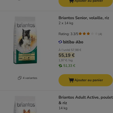
Ajouter au panier
Briantos Senior, volaille, riz
2 x 14 kg
Rating: 3.3/5
(
4
)
À l'unité
57,98 €
55,19 €
1,97 € / kg
51,33 €
4 variantes
Ajouter au panier
Briantos Adult Active, poulet
& riz
14 kg