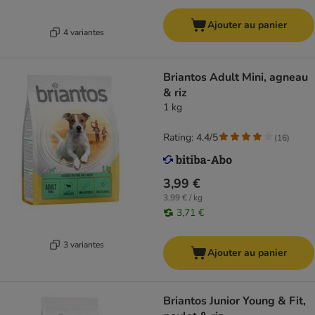
Ajouter au panier
4 variantes
Briantos Adult Mini, agneau
& riz
1 kg
Rating: 4.4/5
(
16
)
3,99 €
3,99 € / kg
3,71 €
3 variantes
Ajouter au panier
Briantos Junior Young & Fit,