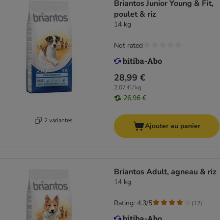
Briantos Junior Young & Fit,
poulet & riz
14 kg
Not rated
28,99 €
2,07 € / kg
26,96 €
2 variantes
Ajouter au panier
Briantos Adult, agneau & riz
14 kg
Rating: 4.3/5
(
12
)