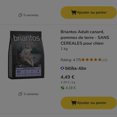
Ajouter au panier
5 variantes
Briantos Adult canard,
pommes de terre - SANS
CEREALES pour chien
1 kg
Rating: 4.7/5
(
22
)
4,49 €
4,49 € / kg
4,18 €
3 variantes
Ajouter au panier