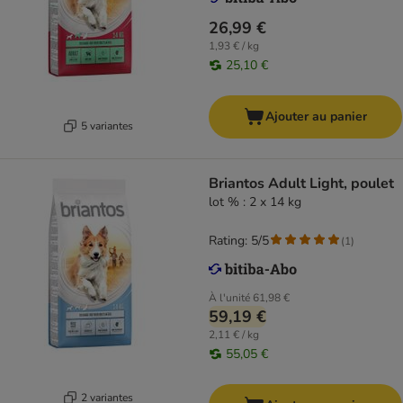
26,99 €
1,93 € / kg
25,10 €
Ajouter au panier
5 variantes
Briantos Adult Light, poulet
lot % : 2 x 14 kg
Rating: 5/5
(
1
)
À l'unité
61,98 €
59,19 €
2,11 € / kg
55,05 €
2 variantes