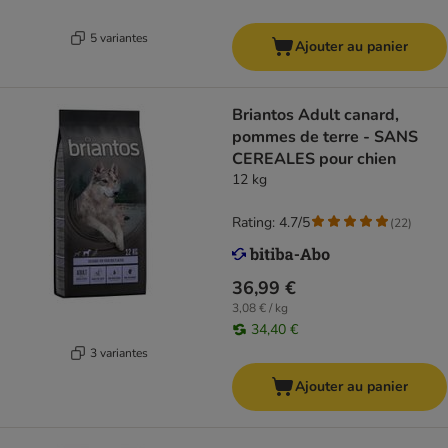
5 variantes
Ajouter au panier
Briantos Adult canard,
pommes de terre - SANS
CEREALES pour chien
12 kg
Rating: 4.7/5
(
22
)
36,99 €
3,08 € / kg
34,40 €
3 variantes
Ajouter au panier