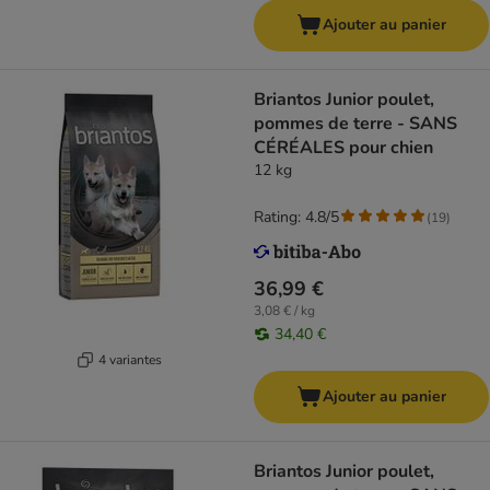
Ajouter au panier
Briantos Junior poulet,
pommes de terre - SANS
CÉRÉALES pour chien
12 kg
Rating: 4.8/5
(
19
)
36,99 €
3,08 € / kg
34,40 €
4 variantes
Ajouter au panier
Briantos Junior poulet,