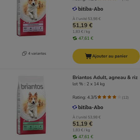
À l'unité
53,98 €
51,19 €
1,83 € / kg
47,61 €
4 variantes
Ajouter au panier
Briantos Adult, agneau & riz
lot % : 2 x 14 kg
Rating: 4.3/5
(
12
)
À l'unité
53,98 €
51,19 €
1,83 € / kg
47,61 €