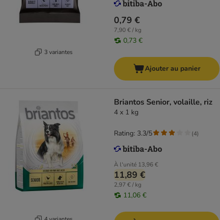
0,79 €
7,90 € / kg
0,73 €
3 variantes
Ajouter au panier
Briantos Senior, volaille, riz
4 x 1 kg
Rating: 3.3/5
(
4
)
À l'unité
13,96 €
11,89 €
2,97 € / kg
11,06 €
4 variantes