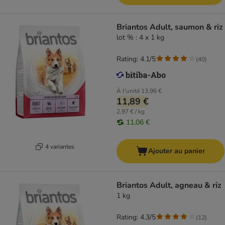
Briantos Adult, saumon & riz
lot % : 4 x 1 kg
Rating: 4.1/5
(
40
)
À l'unité
13,96 €
11,89 €
2,97 € / kg
11,06 €
4 variantes
Ajouter au panier
Briantos Adult, agneau & riz
1 kg
Rating: 4.3/5
(
12
)