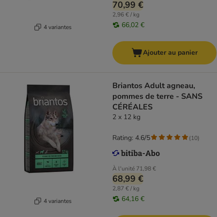
70,99 €
2,96 € / kg
66,02 €
4 variantes
Ajouter au panier
Briantos Adult agneau,
pommes de terre - SANS
CÉRÉALES
2 x 12 kg
Rating: 4.6/5
(
10
)
À l'unité
71,98 €
68,99 €
2,87 € / kg
64,16 €
4 variantes