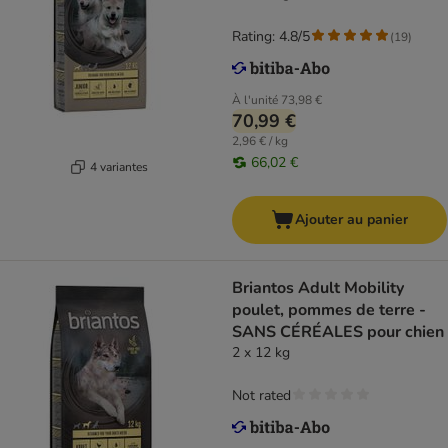
Rating: 4.8/5
(
19
)
À l'unité
73,98 €
70,99 €
2,96 € / kg
66,02 €
4 variantes
Ajouter au panier
Briantos Adult Mobility
poulet, pommes de terre -
SANS CÉRÉALES pour chien
2 x 12 kg
Not rated