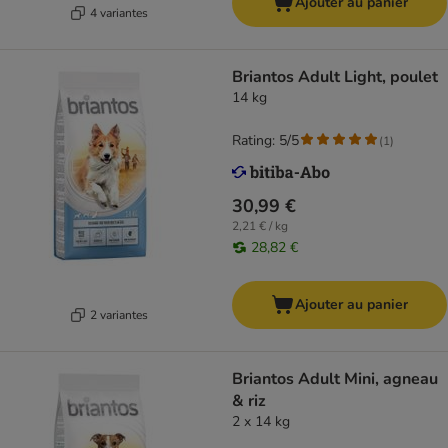
Ajouter au panier
4 variantes
Briantos Adult Light, poulet
14 kg
Rating: 5/5
(
1
)
30,99 €
2,21 € / kg
28,82 €
Ajouter au panier
2 variantes
Briantos Adult Mini, agneau
& riz
2 x 14 kg