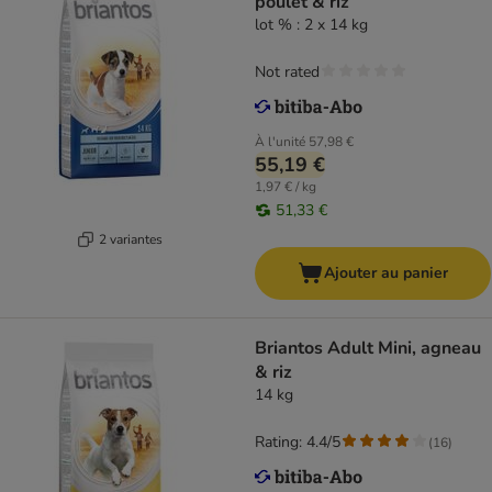
poulet & riz
lot % : 2 x 14 kg
Not rated
À l'unité
57,98 €
55,19 €
1,97 € / kg
51,33 €
2 variantes
Ajouter au panier
Briantos Adult Mini, agneau
& riz
14 kg
Rating: 4.4/5
(
16
)