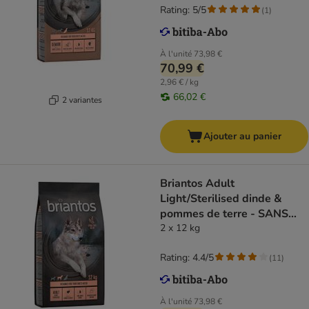
Rating: 5/5
(
1
)
À l'unité
73,98 €
70,99 €
2,96 € / kg
66,02 €
2 variantes
Ajouter au panier
Briantos Adult
Light/Sterilised dinde &
pommes de terre - SANS
CÉRÉALES
2 x 12 kg
Rating: 4.4/5
(
11
)
À l'unité
73,98 €