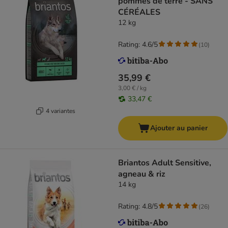
pommes de terre - SANS
CÉRÉALES
12 kg
Rating: 4.6/5
(
10
)
35,99 €
3,00 € / kg
33,47 €
4 variantes
Ajouter au panier
Briantos Adult Sensitive,
agneau & riz
14 kg
Rating: 4.8/5
(
26
)