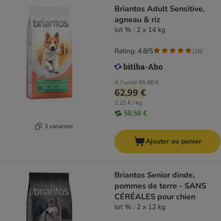
Briantos Adult Sensitive,
agneau & riz
lot % : 2 x 14 kg
Rating: 4.8/5
(
26
)
À l'unité
65,98 €
62,99 €
2,25 € / kg
58,58 €
3 variantes
Ajouter au panier
Briantos Senior dinde,
pommes de terre - SANS
CÉRÉALES pour chien
lot % : 2 x 12 kg