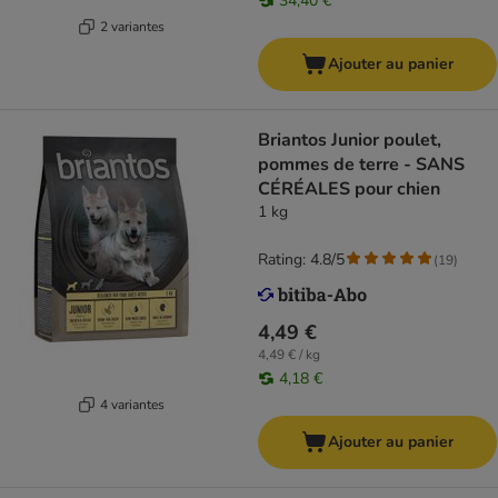
34,40 €
2 variantes
Ajouter au panier
Briantos Junior poulet,
pommes de terre - SANS
CÉRÉALES pour chien
1 kg
Rating: 4.8/5
(
19
)
4,49 €
4,49 € / kg
4,18 €
4 variantes
Ajouter au panier