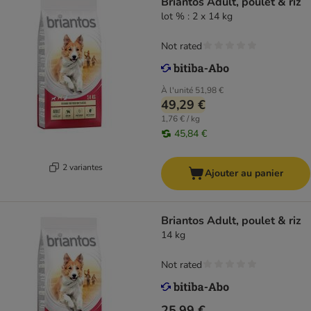
Briantos Adult, poulet & riz
lot % : 2 x 14 kg
Not rated
À l'unité
51,98 €
49,29 €
1,76 € / kg
45,84 €
2 variantes
Ajouter au panier
Briantos Adult, poulet & riz
14 kg
Not rated
25,99 €