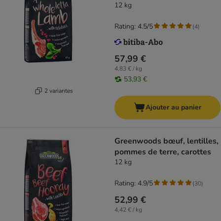
12 kg
Rating: 4.5/5
(
4
)
57,99 €
4,83 € / kg
53,93 €
2 variantes
Ajouter au panier
Greenwoods bœuf, lentilles,
pommes de terre, carottes
12 kg
Rating: 4.9/5
(
30
)
52,99 €
4,42 € / kg