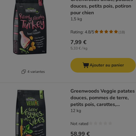
douces, petits pois, potiron
pour chien
1,5 kg
Rating: 4.8/5
(
18
)
7,99 €
5,33 € / kg
Ajouter au panier
4 variantes
Greenwoods Veggie patates
douces, pommes de terre,
petits pois, carottes,
épinards pour chien
12 kg
Not rated
58,99 €