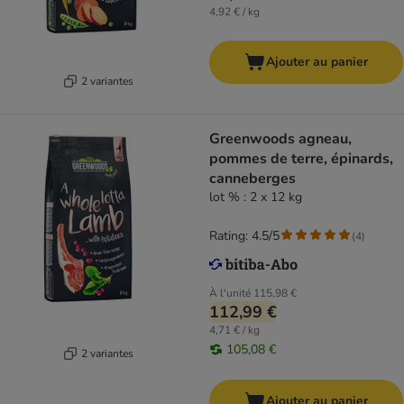
4,92 € / kg
Ajouter au panier
2 variantes
Greenwoods agneau,
pommes de terre, épinards,
canneberges
lot % : 2 x 12 kg
Rating: 4.5/5
(
4
)
À l'unité
115,98 €
112,99 €
4,71 € / kg
105,08 €
2 variantes
Ajouter au panier