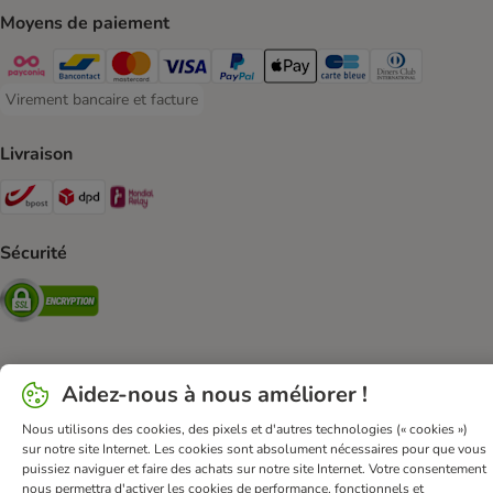
Moyens de paiement
Payconiq Payment Method
Bancontact Payment Method
Mastercard Payment Method
Visa Payment Method
Paypal Payment Method
Apple Pay Payment Method
Carte bleue Payment Met
Diners club Paym
Virement bancaire et facture
Virement bancaire et facture Payment Method
Livraison
Bpost Shipping Method
DPD Shipping Method
Mondial relay Shipping Method
Sécurité
Security
Aidez-nous à nous améliorer !
FAQ & Contact
Conditions Générales de Vente
Mentions légales
Sécurité et confidentialité
Nous utilisons des cookies, des pixels et d'autres technologies (« cookies »)
sur notre site Internet. Les cookies sont absolument nécessaires pour que vous
Dispositions sur l’élimination des déchets
puissiez naviguer et faire des achats sur notre site Internet. Votre consentement
Frais et délai de livraison
Modes de paiement
nous permettra d'activer les cookies de performance, fonctionnels et