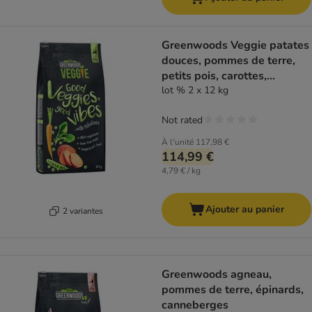
Greenwoods Veggie patates
douces, pommes de terre,
petits pois, carottes,
épinards pour chien
lot % 2 x 12 kg
Not rated
À l'unité
117,98 €
114,99 €
4,79 € / kg
Ajouter au panier
2 variantes
Greenwoods agneau,
pommes de terre, épinards,
canneberges