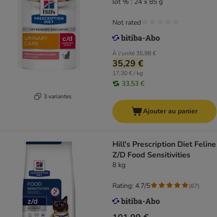
lot % : 24 x 85 g
Not rated
À l'unité
35,98 €
35,29 €
17,30 € / kg
33,53 €
3 variantes
Ajouter au panier
Hill's Prescription Diet Feline
Z/D Food Sensitivities
8 kg
Rating: 4.7/5
(
67
)