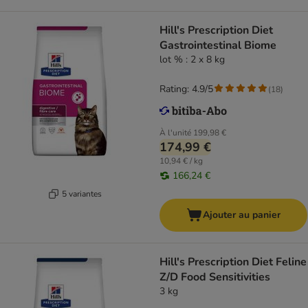
Hill's Prescription Diet
Gastrointestinal Biome
lot % : 2 x 8 kg
Rating: 4.9/5
(
18
)
À l'unité
199,98 €
174,99 €
10,94 € / kg
166,24 €
5 variantes
Ajouter au panier
Hill's Prescription Diet Feline
Z/D Food Sensitivities
3 kg