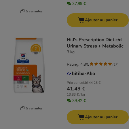
37,99 €
5 variantes
Ajouter au panier
Hill's Prescription Diet c/d
Urinary Stress + Metabolic
3 kg
Rating: 4.8/5
(
27
)
Prix conseillé
44,25 €
41,49 €
13,83 € / kg
39,42 €
5 variantes
Ajouter au panier