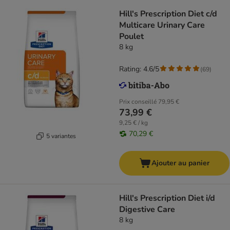
Hill's Prescription Diet c/d
Multicare Urinary Care
Poulet
8 kg
Rating: 4.6/5
(
69
)
Prix conseillé
79,95 €
73,99 €
9,25 € / kg
70,29 €
5 variantes
Ajouter au panier
Hill's Prescription Diet i/d
Digestive Care
8 kg