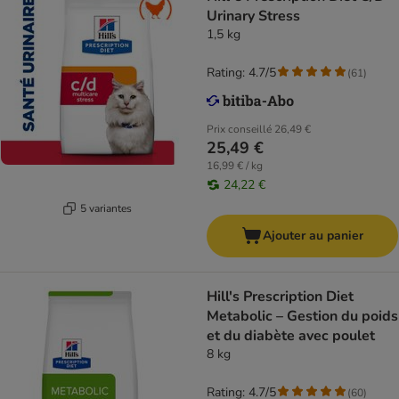
Urinary Stress
1,5 kg
Rating: 4.7/5
(
61
)
Prix conseillé
26,49 €
25,49 €
16,99 € / kg
24,22 €
5 variantes
Ajouter au panier
Hill's Prescription Diet
Metabolic – Gestion du poids
et du diabète avec poulet
8 kg
Rating: 4.7/5
(
60
)