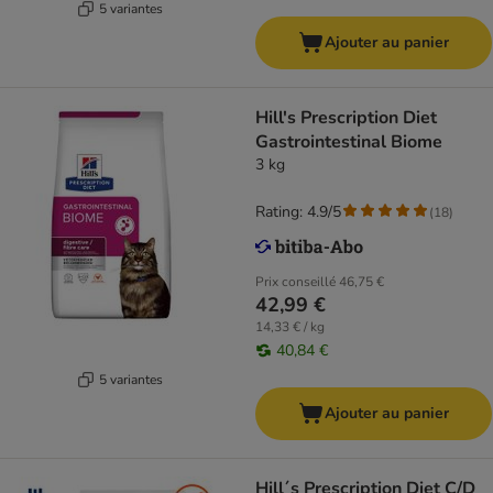
5 variantes
Ajouter au panier
Hill's Prescription Diet
Gastrointestinal Biome
3 kg
Rating: 4.9/5
(
18
)
Prix conseillé
46,75 €
42,99 €
14,33 € / kg
40,84 €
5 variantes
Ajouter au panier
Hill´s Prescription Diet C/D