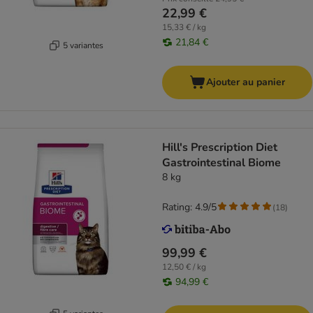
22,99 €
15,33 € / kg
21,84 €
5 variantes
Ajouter au panier
Hill's Prescription Diet
Gastrointestinal Biome
8 kg
Rating: 4.9/5
(
18
)
99,99 €
12,50 € / kg
94,99 €