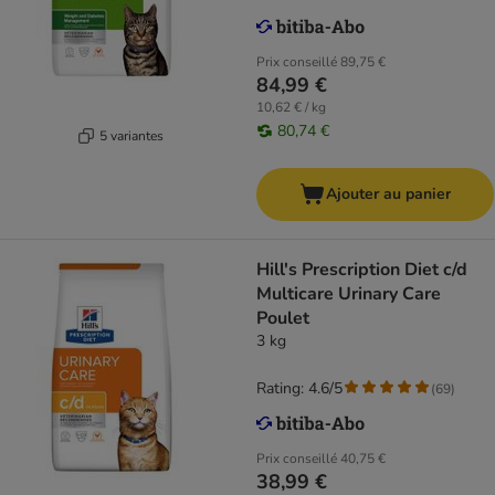
Prix conseillé
89,75 €
84,99 €
10,62 € / kg
80,74 €
5 variantes
Ajouter au panier
Hill's Prescription Diet c/d
Multicare Urinary Care
Poulet
3 kg
Rating: 4.6/5
(
69
)
Prix conseillé
40,75 €
38,99 €