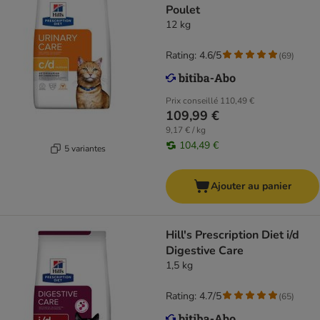
Poulet
12 kg
Rating: 4.6/5
(
69
)
Prix conseillé
110,49 €
109,99 €
9,17 € / kg
104,49 €
5 variantes
Ajouter au panier
Hill's Prescription Diet i/d
Digestive Care
1,5 kg
Rating: 4.7/5
(
65
)