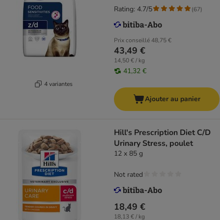
Rating: 4.7/5
(
67
)
Prix conseillé
48,75 €
43,49 €
14,50 € / kg
41,32 €
4 variantes
Ajouter au panier
Hill's Prescription Diet C/D
Urinary Stress, poulet
12 x 85 g
Not rated
18,49 €
18,13 € / kg