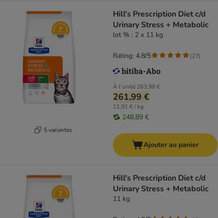
Hill's Prescription Diet c/d
Urinary Stress + Metabolic
lot % : 2 x 11 kg
Rating: 4.8/5
(
27
)
À l'unité
263,98 €
261,99 €
11,91 € / kg
248,89 €
5 variantes
Ajouter au panier
Hill's Prescription Diet c/d
Urinary Stress + Metabolic
11 kg