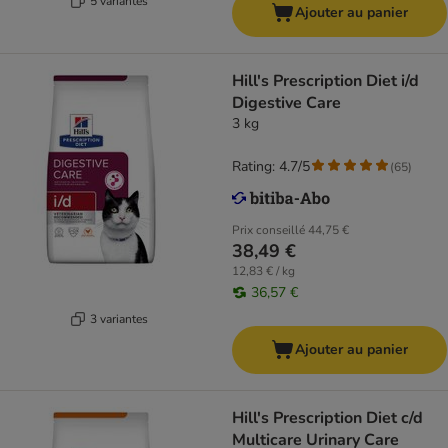
5 variantes
Ajouter au panier
Hill's Prescription Diet i/d
Digestive Care
3 kg
Rating: 4.7/5
(
65
)
Prix conseillé
44,75 €
38,49 €
12,83 € / kg
36,57 €
3 variantes
Ajouter au panier
Hill's Prescription Diet c/d
Multicare Urinary Care