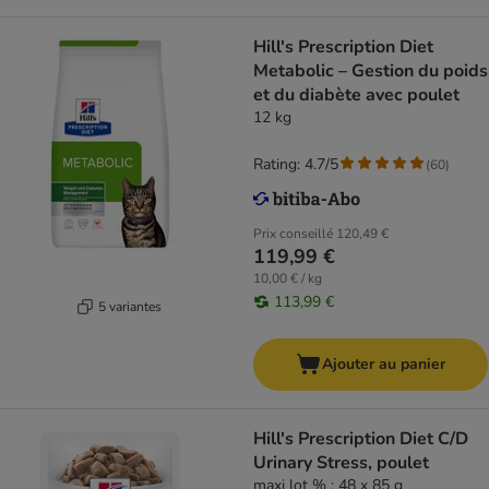
Hill's Prescription Diet
Metabolic – Gestion du poids
et du diabète avec poulet
12 kg
Rating: 4.7/5
(
60
)
Prix conseillé
120,49 €
119,99 €
10,00 € / kg
113,99 €
5 variantes
Ajouter au panier
Hill's Prescription Diet C/D
Urinary Stress, poulet
maxi lot % : 48 x 85 g