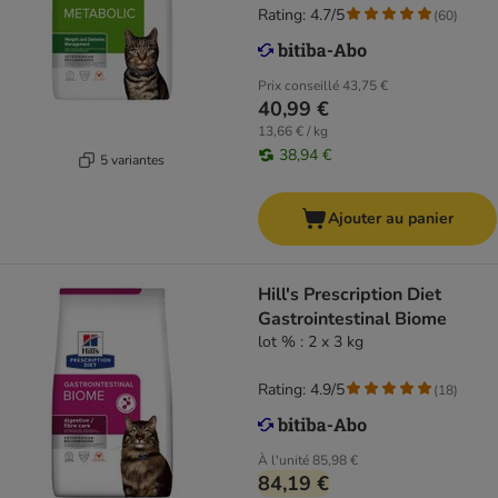
Rating: 4.7/5
(
60
)
Prix conseillé
43,75 €
40,99 €
13,66 € / kg
38,94 €
5 variantes
Ajouter au panier
Hill's Prescription Diet
Gastrointestinal Biome
lot % : 2 x 3 kg
Rating: 4.9/5
(
18
)
À l'unité
85,98 €
84,19 €