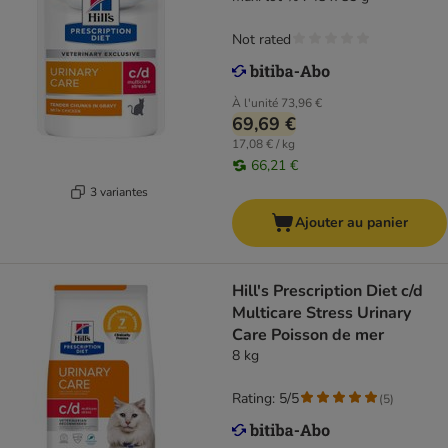
Not rated
À l'unité
73,96 €
69,69 €
17,08 € / kg
66,21 €
3 variantes
Ajouter au panier
Hill's Prescription Diet c/d
Multicare Stress Urinary
Care Poisson de mer
8 kg
Rating: 5/5
(
5
)