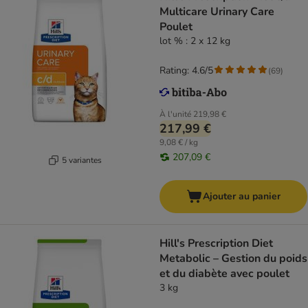
Multicare Urinary Care
Poulet
lot % : 2 x 12 kg
Rating: 4.6/5
(
69
)
À l'unité
219,98 €
217,99 €
9,08 € / kg
207,09 €
5 variantes
Ajouter au panier
Hill's Prescription Diet
Metabolic – Gestion du poids
et du diabète avec poulet
3 kg