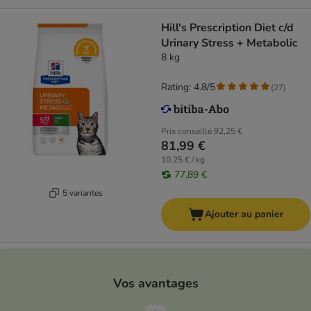
Hill's Prescription Diet c/d
Urinary Stress + Metabolic
8 kg
Rating: 4.8/5
(
27
)
Prix conseillé
92,25 €
81,99 €
10,25 € / kg
77,89 €
5 variantes
Ajouter au panier
Vos avantages