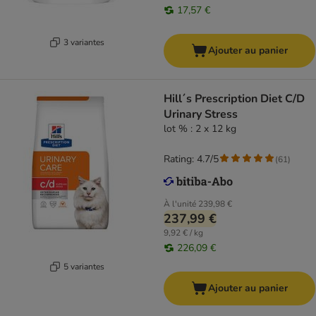
17,57 €
3 variantes
Ajouter au panier
Hill´s Prescription Diet C/D
Urinary Stress
lot % : 2 x 12 kg
Rating: 4.7/5
(
61
)
À l'unité
239,98 €
237,99 €
9,92 € / kg
226,09 €
5 variantes
Ajouter au panier