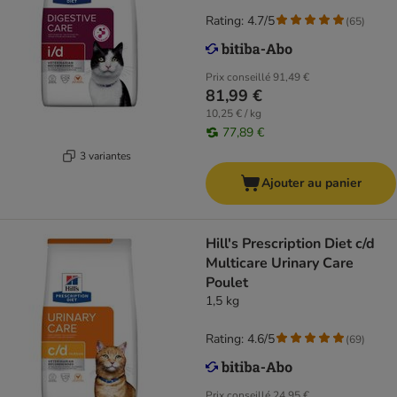
Rating: 4.7/5
(
65
)
Prix conseillé
91,49 €
81,99 €
10,25 € / kg
77,89 €
3 variantes
Ajouter au panier
Hill's Prescription Diet c/d
Multicare Urinary Care
Poulet
1,5 kg
Rating: 4.6/5
(
69
)
Prix conseillé
24,95 €