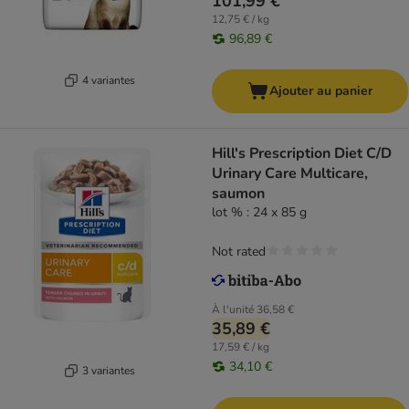
101,99 €
12,75 € / kg
96,89 €
4 variantes
Ajouter au panier
Hill's Prescription Diet C/D
Urinary Care Multicare,
saumon
lot % : 24 x 85 g
Not rated
À l'unité
36,58 €
35,89 €
17,59 € / kg
34,10 €
3 variantes