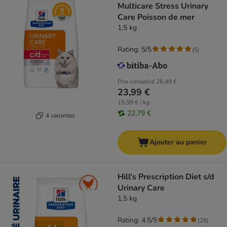
Multicare Stress Urinary
Care Poisson de mer
1,5 kg
Rating: 5/5
(
5
)
Prix conseillé
26,49 €
23,99 €
15,99 € / kg
22,79 €
4 variantes
Ajouter au panier
Hill's Prescription Diet s/d
Urinary Care
1,5 kg
Rating: 4.5/5
(
26
)