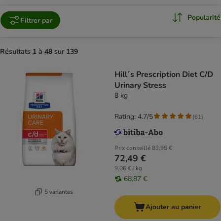
Popularité
Filtrer par
Résultats 1 à 48 sur 139
Hill´s Prescription Diet C/D
Urinary Stress
8 kg
Rating: 4.7/5
(
61
)
Prix conseillé
83,95 €
72,49 €
9,06 € / kg
68,87 €
5 variantes
Ajouter au panier