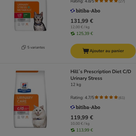
Rating: 4.8/5
(
27
)
131,99 €
12,00 € / kg
125,39 €
5 variantes
Ajouter au panier
Hill´s Prescription Diet C/D
Urinary Stress
12 kg
Rating: 4.7/5
(
61
)
119,99 €
10,00 € / kg
113,99 €