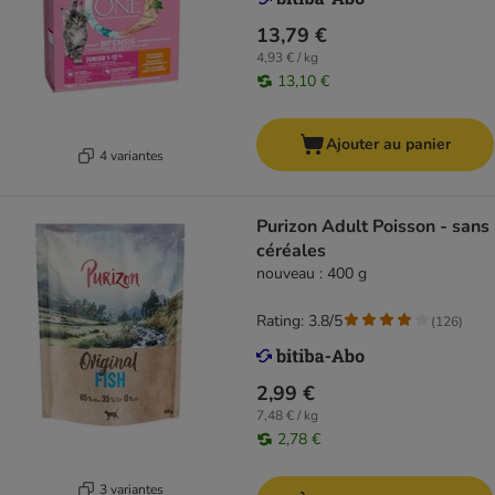
13,79 €
4,93 € / kg
13,10 €
Ajouter au panier
4 variantes
Purizon Adult Poisson - sans
céréales
nouveau : 400 g
Rating: 3.8/5
(
126
)
2,99 €
7,48 € / kg
2,78 €
3 variantes