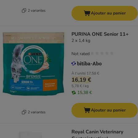
2 variantes
Ajouter au panier
PURINA ONE Senior 11+
2 x 1,4 kg
Not rated
À l'unité
17,58 €
16,19 €
5,78 € / kg
15,38 €
Ajouter au panier
2 variantes
Royal Canin Veterinary