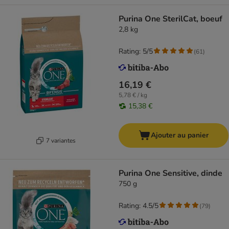
Purina One SterilCat, boeuf
2,8 kg
Rating: 5/5
(
61
)
16,19 €
5,78 € / kg
15,38 €
Ajouter au panier
7 variantes
Purina One Sensitive, dinde
750 g
Rating: 4.5/5
(
79
)