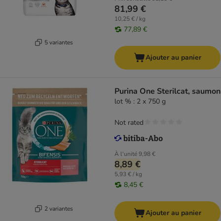
81,99 €
10,25 € / kg
77,89 €
5 variantes
Ajouter au panier
Purina One Sterilcat, saumon
lot % : 2 x 750 g
Not rated
À l'unité
9,98 €
8,89 €
5,93 € / kg
8,45 €
2 variantes
Ajouter au panier