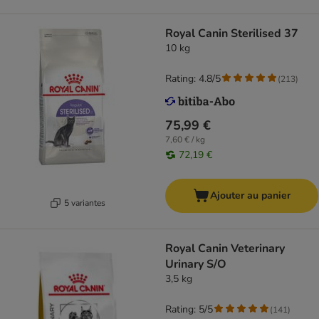
Royal Canin Sterilised 37
10 kg
Rating: 4.8/5
(
213
)
75,99 €
7,60 € / kg
72,19 €
Ajouter au panier
5 variantes
Royal Canin Veterinary
Urinary S/O
3,5 kg
Rating: 5/5
(
141
)