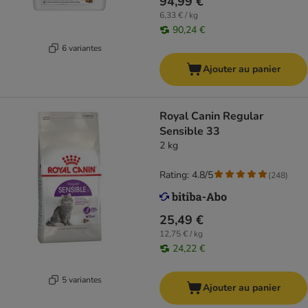
94,99 €
6,33 € / kg
90,24 €
6 variantes
Ajouter au panier
Royal Canin Regular
Sensible 33
2 kg
Rating: 4.8/5
(
248
)
25,49 €
12,75 € / kg
24,22 €
5 variantes
Ajouter au panier