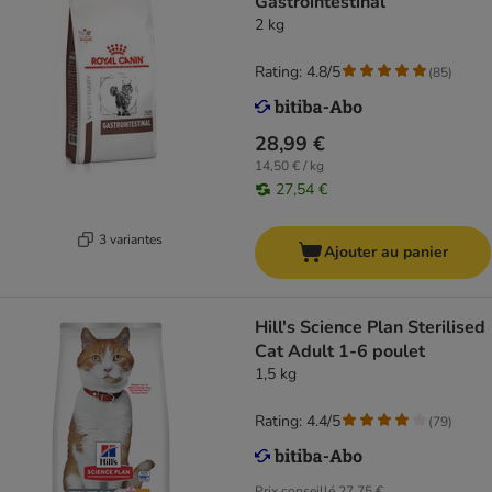
Gastrointestinal
2 kg
Rating: 4.8/5
(
85
)
28,99 €
14,50 € / kg
27,54 €
3 variantes
Ajouter au panier
Hill's Science Plan Sterilised
Cat Adult 1-6 poulet
1,5 kg
Rating: 4.4/5
(
79
)
Prix conseillé
27,75 €