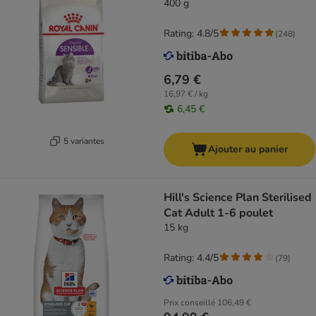
400 g
Rating: 4.8/5
(
248
)
6,79 €
16,97 € / kg
6,45 €
5 variantes
Ajouter au panier
Hill's Science Plan Sterilised
Cat Adult 1-6 poulet
15 kg
Rating: 4.4/5
(
79
)
Prix conseillé
106,49 €