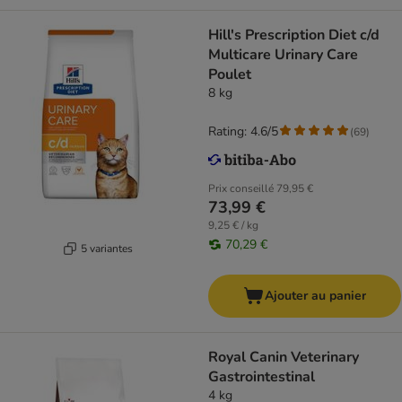
Hill's Prescription Diet c/d
Multicare Urinary Care
Poulet
8 kg
Rating: 4.6/5
(
69
)
Prix conseillé
79,95 €
73,99 €
9,25 € / kg
70,29 €
5 variantes
Ajouter au panier
Royal Canin Veterinary
Gastrointestinal
4 kg