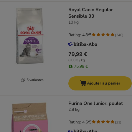
Royal Canin Regular
Sensible 33
10 kg
Rating: 4.8/5
(
248
)
79,99 €
8,00 € / kg
75,99 €
5 variantes
Ajouter au panier
Purina One Junior, poulet
2,8 kg
Rating: 4.6/5
(
21
)