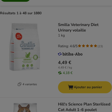
Résultats 1 à 48 sur 1880
Smilla Veterinary Diet
Urinary volaille
1 kg
Rating: 4.6/5
(
23
)
4,49 €
4,49 € / kg
4,18 €
4 variantes
Ajouter au panier
Hill's Science Plan Sterilised
Cat Adult 1-6 poulet