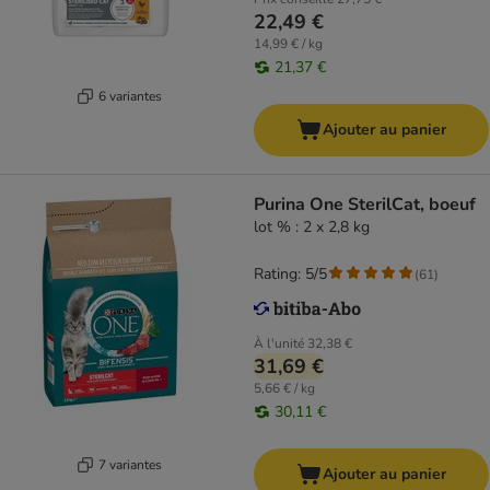
22,49 €
14,99 € / kg
21,37 €
6 variantes
Ajouter au panier
Purina One SterilCat, boeuf
lot % : 2 x 2,8 kg
Rating: 5/5
(
61
)
À l'unité
32,38 €
31,69 €
5,66 € / kg
30,11 €
7 variantes
Ajouter au panier