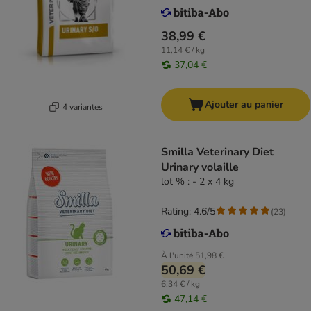
38,99 €
11,14 € / kg
37,04 €
Ajouter au panier
4 variantes
Smilla Veterinary Diet
Urinary volaille
lot % : - 2 x 4 kg
Rating: 4.6/5
(
23
)
À l'unité
51,98 €
50,69 €
6,34 € / kg
47,14 €