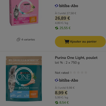
À l'unité
27,58 €
26,89 €
4,80 € / kg
25,55 €
4 variantes
Ajouter au panier
Purina One Light, poulet
lot % : 2 x 750 g
Not rated
À l'unité
9,98 €
8,99 €
5,99 € / kg
8,54 €