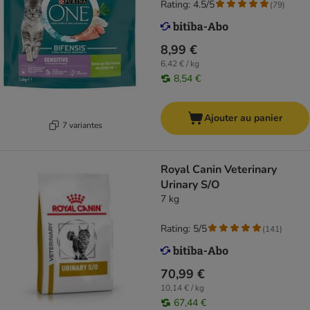
Rating: 4.5/5
(
79
)
8,99 €
6,42 € / kg
8,54 €
Ajouter au panier
7 variantes
Royal Canin Veterinary
Urinary S/O
7 kg
Rating: 5/5
(
141
)
70,99 €
10,14 € / kg
67,44 €