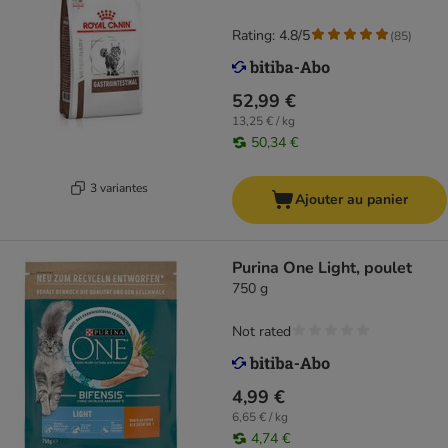
Rating: 4.8/5
(
85
)
52,99 €
13,25 € / kg
50,34 €
3 variantes
Ajouter au panier
Purina One Light, poulet
750 g
Not rated
4,99 €
6,65 € / kg
4,74 €