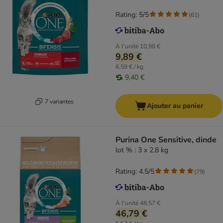
Rating: 5/5
(
61
)
À l'unité
10,98 €
9,89 €
6,59 € / kg
9,40 €
7 variantes
Ajouter au panier
Purina One Sensitive, dinde
lot % : 3 x 2,8 kg
Rating: 4.5/5
(
79
)
À l'unité
48,57 €
46,79 €