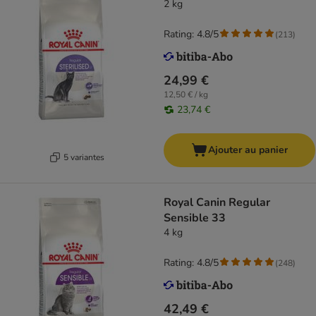
2 kg
Rating: 4.8/5
(
213
)
24,99 €
12,50 € / kg
23,74 €
Ajouter au panier
5 variantes
Royal Canin Regular
Sensible 33
4 kg
Rating: 4.8/5
(
248
)
42,49 €