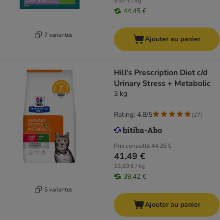
5,57 € / kg
44,45 €
7 variantes
Ajouter au panier
Hill's Prescription Diet c/d
Urinary Stress + Metabolic
3 kg
Rating: 4.8/5
(
27
)
Prix conseillé
44,25 €
41,49 €
13,83 € / kg
39,42 €
5 variantes
Ajouter au panier