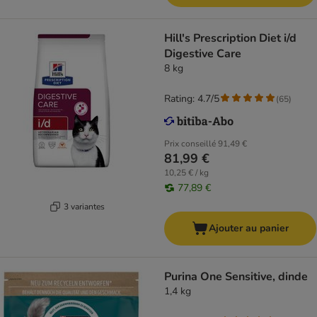
Hill's Prescription Diet i/d
Digestive Care
8 kg
Rating: 4.7/5
(
65
)
Prix conseillé
91,49 €
81,99 €
10,25 € / kg
77,89 €
3 variantes
Ajouter au panier
Purina One Sensitive, dinde
1,4 kg