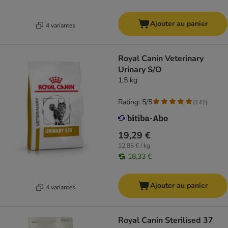
Ajouter au panier
4 variantes
Royal Canin Veterinary
Urinary S/O
1,5 kg
Rating: 5/5
(
141
)
19,29 €
12,86 € / kg
18,33 €
Ajouter au panier
4 variantes
Royal Canin Sterilised 37