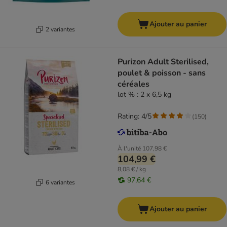
Ajouter au panier
2 variantes
Purizon Adult Sterilised,
poulet & poisson - sans
céréales
lot % : 2 x 6,5 kg
Rating: 4/5
(
150
)
À l'unité
107,98 €
104,99 €
8,08 € / kg
97,64 €
6 variantes
Ajouter au panier