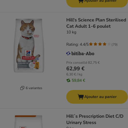
Ajouter au panier
Hill's Science Plan Sterilised
Cat Adult 1-6 poulet
10 kg
Rating: 4.4/5
(
79
)
Prix conseillé
82,75 €
62,99 €
6,30 € / kg
59,84 €
6 variantes
Ajouter au panier
Hill´s Prescription Diet C/D
Urinary Stress