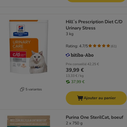
Hill´s Prescription Diet C/D
Urinary Stress
3 kg
Rating: 4.7/5
(
61
)
Prix conseillé
42,25 €
39,99 €
13,33 € / kg
37,99 €
5 variantes
Ajouter au panier
Purina One SterilCat, boeuf
2 x 750 g