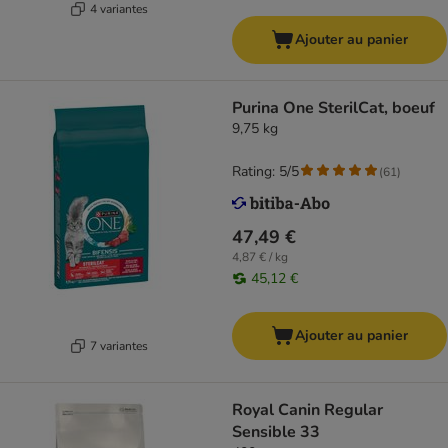
4 variantes
Ajouter au panier
Purina One SterilCat, boeuf
9,75 kg
Rating: 5/5
(
61
)
47,49 €
4,87 € / kg
45,12 €
Ajouter au panier
7 variantes
Royal Canin Regular
Sensible 33