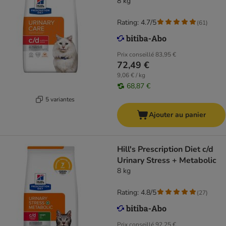
8 kg
Rating: 4.7/5
(
61
)
Prix conseillé
83,95 €
72,49 €
9,06 € / kg
68,87 €
5 variantes
Ajouter au panier
Hill's Prescription Diet c/d
Urinary Stress + Metabolic
8 kg
Rating: 4.8/5
(
27
)
Prix conseillé
92,25 €