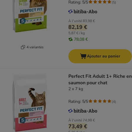
Rating: 5/5
(
5
)
À l'unité
83,98 €
82,19 €
5,87 € / kg
78,08 €
4 variantes
Ajouter au panier
Perfect Fit Adult 1+ Riche en
saumon pour chat
2 x 7 kg
Rating: 5/5
(
4
)
À l'unité
74,98 €
73,49 €