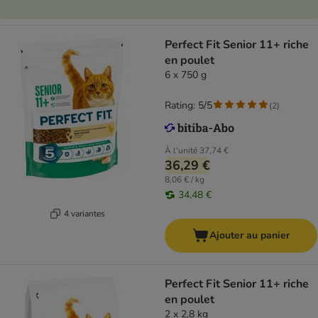
Perfect Fit Senior 11+ riche
en poulet
6 x 750 g
Rating: 5/5
(
2
)
À l'unité
37,74 €
36,29 €
8,06 € / kg
34,48 €
4 variantes
Ajouter au panier
Perfect Fit Senior 11+ riche
en poulet
2 x 2,8 kg