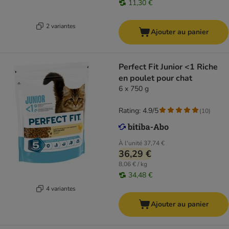
11,30 €
2 variantes
Ajouter au panier
Perfect Fit Junior <1 Riche
en poulet pour chat
6 x 750 g
Rating: 4.9/5
(
10
)
À l'unité
37,74 €
36,29 €
8,06 € / kg
34,48 €
4 variantes
Ajouter au panier