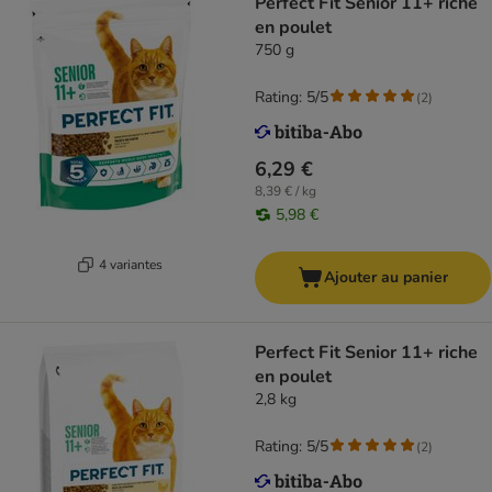
Perfect Fit Senior 11+ riche
en poulet
750 g
Rating: 5/5
(
2
)
6,29 €
8,39 € / kg
5,98 €
4 variantes
Ajouter au panier
Perfect Fit Senior 11+ riche
en poulet
2,8 kg
Rating: 5/5
(
2
)