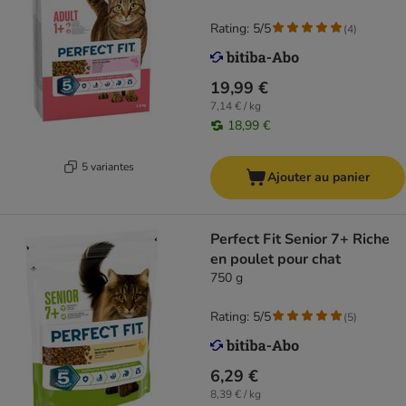
Rating: 5/5
(
4
)
19,99 €
7,14 € / kg
18,99 €
5 variantes
Ajouter au panier
Perfect Fit Senior 7+ Riche
en poulet pour chat
750 g
Rating: 5/5
(
5
)
6,29 €
8,39 € / kg