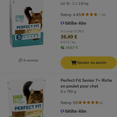
lot % : 2 x 2,8 kg
Rating: 4.4/5
(
9
)
À l'unité
37,98 €
36,49 €
6,52 € / kg
34,67 €
6 variantes
Ajouter au panier
Perfect Fit Senior 7+ Riche
en poulet pour chat
6 x 750 g
Rating: 5/5
(
5
)