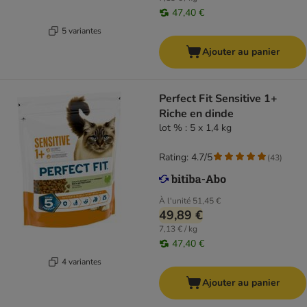
47,40 €
5 variantes
Ajouter au panier
Perfect Fit Sensitive 1+
Riche en dinde
lot % : 5 x 1,4 kg
Rating: 4.7/5
(
43
)
À l'unité
51,45 €
49,89 €
7,13 € / kg
47,40 €
4 variantes
Ajouter au panier