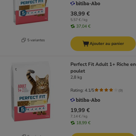
38,99 €
5,57 € / kg
37,04 €
5 variantes
Ajouter au panier
Perfect Fit Adult 1+ Riche en
poulet
2,8 kg
Rating: 4.1/5
(
9
)
19,99 €
7,14 € / kg
18,99 €