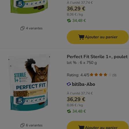
À l'unité
37,74 €
36,29 €
8,06 € / kg
34,48 €
4 variantes
Ajouter au panier
Perfect Fit Sterile 1+, poulet
lot % : 6 x 750 g
Rating: 4.4/5
(
9
)
À l'unité
37,74 €
36,29 €
8,06 € / kg
34,48 €
6 variantes
Ajouter au panier