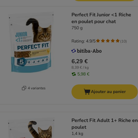
Perfect Fit Junior <1 Riche
en poulet pour chat
750 g
Rating: 4.9/5
(
10
)
6,29 €
8,39 € / kg
5,98 €
4 variantes
Ajouter au panier
Perfect Fit Adult 1+ Riche en
poulet
1,4 kg