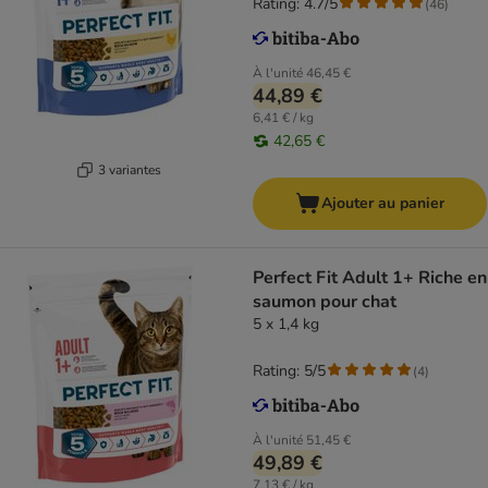
Rating: 4.7/5
(
46
)
À l'unité
46,45 €
44,89 €
6,41 € / kg
42,65 €
3 variantes
Ajouter au panier
Perfect Fit Adult 1+ Riche en
saumon pour chat
5 x 1,4 kg
Rating: 5/5
(
4
)
À l'unité
51,45 €
49,89 €
7,13 € / kg