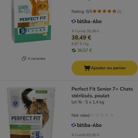
Rating: 5/5
(
2
)
À l'unité
39,98 €
38,49 €
6,87 € / kg
36,57 €
4 variantes
Ajouter au panier
Perfect Fit Senior 7+ Chats
stérilisés, poulet
lot % : 5 x 1,4 kg
Not rated
À l'unité
63,95 €