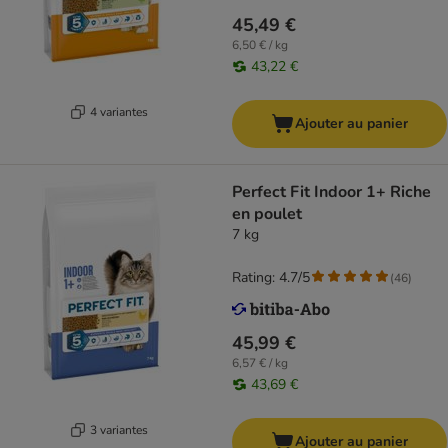
45,49 €
6,50 € / kg
43,22 €
4 variantes
Ajouter au panier
Perfect Fit Indoor 1+ Riche
en poulet
7 kg
Rating: 4.7/5
(
46
)
45,99 €
6,57 € / kg
43,69 €
3 variantes
Ajouter au panier