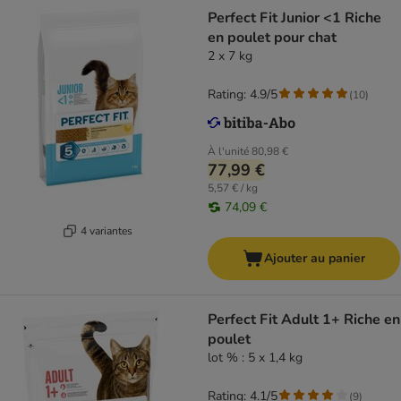
Perfect Fit Junior <1 Riche
en poulet pour chat
2 x 7 kg
Rating: 4.9/5
(
10
)
À l'unité
80,98 €
77,99 €
5,57 € / kg
74,09 €
4 variantes
Ajouter au panier
Perfect Fit Adult 1+ Riche en
poulet
lot % : 5 x 1,4 kg
Rating: 4.1/5
(
9
)