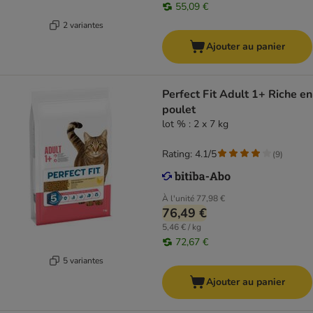
55,09 €
2 variantes
Ajouter au panier
Perfect Fit Adult 1+ Riche en
poulet
lot % : 2 x 7 kg
Rating: 4.1/5
(
9
)
À l'unité
77,98 €
76,49 €
5,46 € / kg
72,67 €
5 variantes
Ajouter au panier