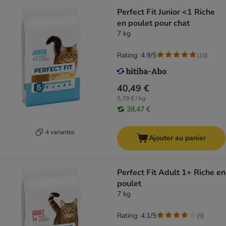
Perfect Fit Junior <1 Riche
en poulet pour chat
7 kg
Rating: 4.9/5
(
10
)
40,49 €
5,78 € / kg
38,47 €
4 variantes
Ajouter au panier
Perfect Fit Adult 1+ Riche en
poulet
7 kg
Rating: 4.1/5
(
9
)