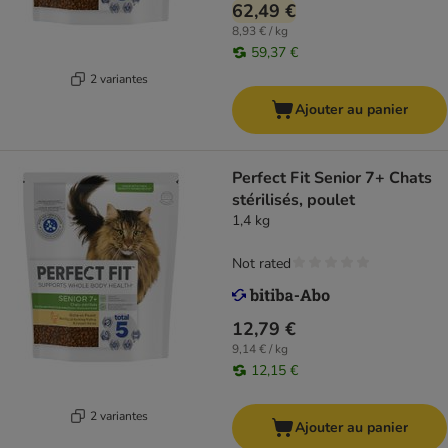
62,49 €
8,93 € / kg
59,37 €
2 variantes
Ajouter au panier
Perfect Fit Senior 7+ Chats
stérilisés, poulet
1,4 kg
Not rated
12,79 €
9,14 € / kg
12,15 €
2 variantes
Ajouter au panier