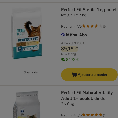
Perfect Fit Sterile 1+, poulet
lot % : 2 x 7 kg
Rating: 4.4/5
(
9
)
À l'unité
90,98 €
89,19 €
6,37 € / kg
84,73 €
6 variantes
Ajouter au panier
Perfect Fit Natural Vitality
Adult 1+ poulet, dinde
2 x 6 kg
Rating: 4.5/5
(
2
)