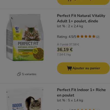
Perfect Fit Natural Vitality
Adult 1+ poulet, dinde
lot % : 2 x 2,4 kg
Rating: 4.5/5
(
2
)
À l'unité
37,58 €
36,19 €
7,54 € / kg
Ajouter au panier
5 variantes
Perfect Fit Indoor 1+ Riche
en poulet
lot % : 5 x 1,4 kg