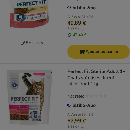
À l'unité
51,45 €
49,89 €
7,13 € / kg
47,40 €
5 variantes
Ajouter au panier
Perfect Fit Sterile Adult 1+
Chats stérilisés, bœuf
lot % : 5 x 1,4 kg
Not rated
À l'unité
59,45 €
57,99 €
8,28 € / kg