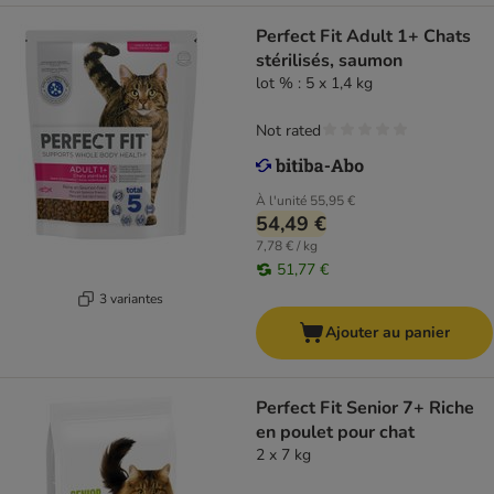
Perfect Fit Adult 1+ Chats
stérilisés, saumon
lot % : 5 x 1,4 kg
Not rated
À l'unité
55,95 €
54,49 €
7,78 € / kg
51,77 €
3 variantes
Ajouter au panier
Perfect Fit Senior 7+ Riche
en poulet pour chat
2 x 7 kg