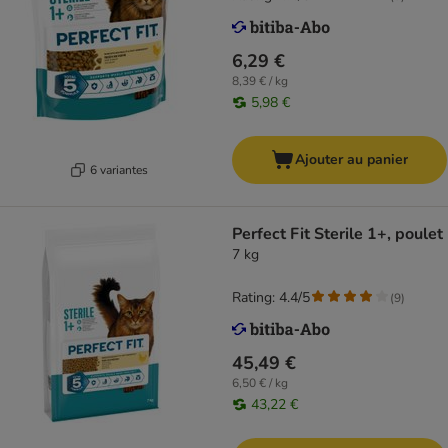
6,29 €
8,39 € / kg
5,98 €
Ajouter au panier
6 variantes
Perfect Fit Sterile 1+, poulet
7 kg
Rating: 4.4/5
(
9
)
45,49 €
6,50 € / kg
43,22 €