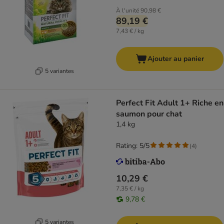
À l'unité
90,98 €
89,19 €
7,43 € / kg
Ajouter au panier
5 variantes
Perfect Fit Adult 1+ Riche en
saumon pour chat
1,4 kg
Rating: 5/5
(
4
)
10,29 €
7,35 € / kg
9,78 €
5 variantes