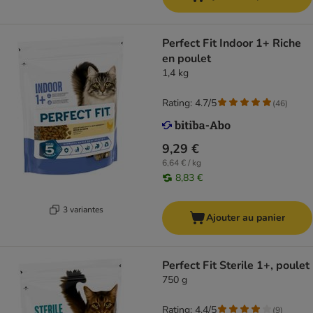
Perfect Fit Indoor 1+ Riche
en poulet
1,4 kg
Rating: 4.7/5
(
46
)
9,29 €
6,64 € / kg
8,83 €
3 variantes
Ajouter au panier
Perfect Fit Sterile 1+, poulet
750 g
Rating: 4.4/5
(
9
)