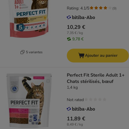
Rating: 4.1/5
(
9
)
10,29 €
7,35 € / kg
9,78 €
5 variantes
Ajouter au panier
Perfect Fit Sterile Adult 1+
Chats stérilisés, bœuf
1,4 kg
Not rated
11,89 €
8,49 € / kg