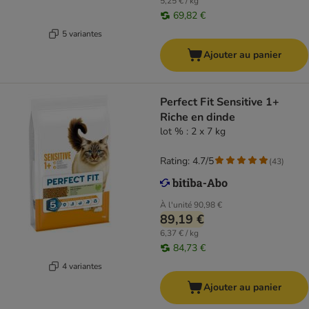
5,25 € / kg
69,82 €
5 variantes
Ajouter au panier
Perfect Fit Sensitive 1+
Riche en dinde
lot % : 2 x 7 kg
Rating: 4.7/5
(
43
)
À l'unité
90,98 €
89,19 €
6,37 € / kg
84,73 €
4 variantes
Ajouter au panier