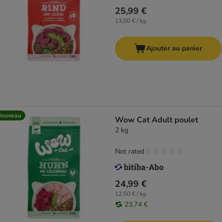
25,99 €
13,00 € / kg
Ajouter au panier
Nouveau
Wow Cat Adult poulet
2 kg
Not rated
24,99 €
12,50 € / kg
23,74 €