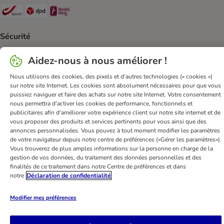
Bpost Shipping Method
DPD Shipping Method
Mondial relay Shipping Method
Sécurité
Security
Aidez-nous à nous améliorer !
Nous utilisons des cookies, des pixels et d'autres technologies (« cookies »)
sur notre site Internet. Les cookies sont absolument nécessaires pour que vous
puissiez naviguer et faire des achats sur notre site Internet. Votre consentement
FAQ & Contact
Conditions Générales de Vente
nous permettra d'activer les cookies de performance, fonctionnels et
publicitaires afin d'améliorer votre expérience client sur notre site internet et de
Mentions légales
Sécurité et confidentialité
vous proposer des produits et services pertinents pour vous ainsi que des
Dispositions sur l’élimination des déchets
annonces personnalisées. Vous pouvez à tout moment modifier les paramètres
de votre navigateur depuis notre centre de préférences («Gérer les paramètres»).
Frais et délai de livraison
Modes de paiement
Vous trouverez de plus amples informations sur la personne en charge de la
Renoncer au contrat ici
Programme de fidélité
gestion de vos données, du traitement des données personnelles et des
finalités de ce traitement dans notre Centre de préférences et dans
Application mobile
Programme d'affiliation
notre
Déclaration de confidentialité
Déclaration d'accessibilité
Modifier mes préférences
bitiba GmbH
2026