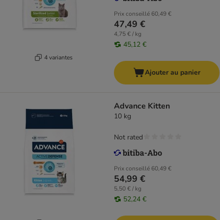
Prix conseillé
60,49 €
47,49 €
4,75 € / kg
45,12 €
4 variantes
Ajouter au panier
Advance Kitten
10 kg
Not rated
Prix conseillé
60,49 €
54,99 €
5,50 € / kg
52,24 €