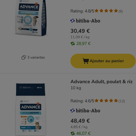
Rating: 4.8/5
(
6
)
30,49 €
11,09 € / kg
28,97 €
3 variantes
Ajouter au panier
Advance Adult, poulet & riz
10 kg
Rating: 4.6/5
(
12
)
48,49 €
4,85 € / kg
46,07 €