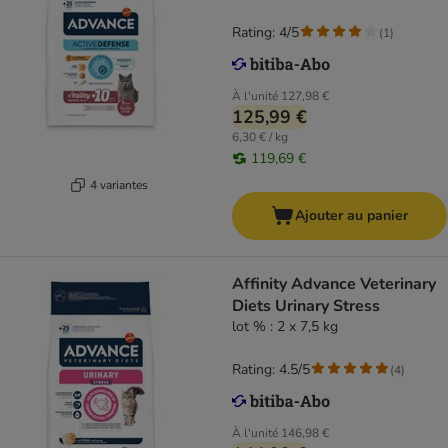
Rating: 4/5
(
1
)
À l'unité
127,98 €
125,99 €
6,30 € / kg
119,69 €
4 variantes
Ajouter au panier
Affinity Advance Veterinary
Diets Urinary Stress
lot % : 2 x 7,5 kg
Rating: 4.5/5
(
4
)
À l'unité
146,98 €