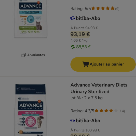
Rating: 5/5
(
9
)
À l'unité
94,98 €
93,19 €
4,66 € / kg
88,53 €
4 variantes
Ajouter au panier
Advance Veterinary Diets
Urinary Sterilized
lot % : 2 x 7,5 kg
Rating: 4.3/5
(
14
)
À l'unité
100,98 €