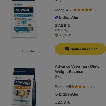
Rating: 4.6/5
(
12
)
27,99 €
9,33 € / kg
26,59 €
Ajouter au panier
5 variantes
Advance Veterinary Diets
Weight Balance
3 kg
Rating: 4/5
(
11
)
32,99 €