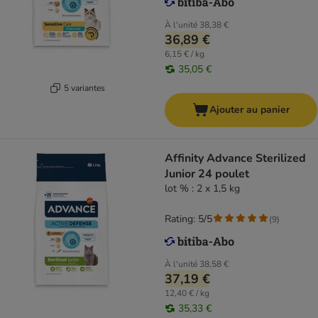
À l'unité
38,38 €
36,89 €
6,15 € / kg
35,05 €
5 variantes
Ajouter au panier
Affinity Advance Sterilized
Junior 24 poulet
lot % : 2 x 1,5 kg
Rating: 5/5
(
9
)
À l'unité
38,58 €
37,19 €
12,40 € / kg
35,33 €