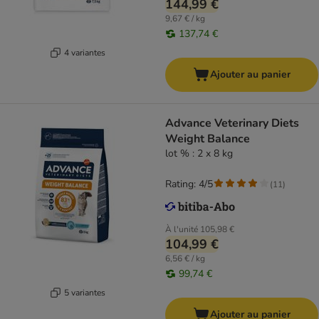
144,99 €
9,67 € / kg
137,74 €
4 variantes
Ajouter au panier
Advance Veterinary Diets
Weight Balance
lot % : 2 x 8 kg
Rating: 4/5
(
11
)
À l'unité
105,98 €
104,99 €
6,56 € / kg
99,74 €
5 variantes
Ajouter au panier