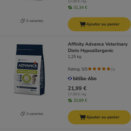
11,00 € / kg
31,34 €
5 variantes
Ajouter au panier
Affinity Advance Veterinary
Diets Hypoallergenic
1,25 kg
Rating: 5/5
(
1
)
21,99 €
17,59 € / kg
20,89 €
3 variantes
Ajouter au panier