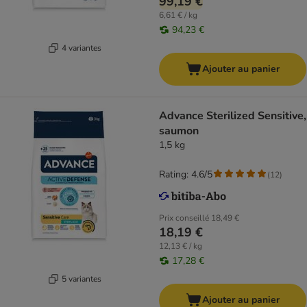
99,19 €
6,61 € / kg
94,23 €
4 variantes
Ajouter au panier
Advance Sterilized Sensitive,
saumon
1,5 kg
Rating: 4.6/5
(
12
)
Prix conseillé
18,49 €
18,19 €
12,13 € / kg
17,28 €
5 variantes
Ajouter au panier