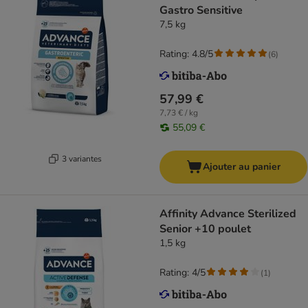
Gastro Sensitive
7,5 kg
Rating: 4.8/5
(
6
)
57,99 €
7,73 € / kg
55,09 €
3 variantes
Ajouter au panier
Affinity Advance Sterilized
Senior +10 poulet
1,5 kg
Rating: 4/5
(
1
)