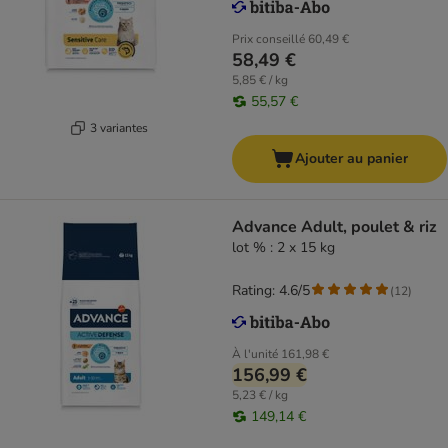
Prix conseillé
60,49 €
58,49 €
5,85 € / kg
55,57 €
3 variantes
Ajouter au panier
Advance Adult, poulet & riz
lot % : 2 x 15 kg
Rating: 4.6/5
(
12
)
À l'unité
161,98 €
156,99 €
5,23 € / kg
149,14 €