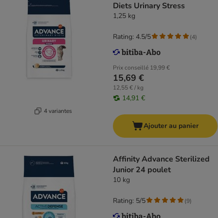
Diets Urinary Stress
1,25 kg
Rating: 4.5/5
(
4
)
Prix conseillé
19,99 €
15,69 €
12,55 € / kg
14,91 €
4 variantes
Ajouter au panier
Affinity Advance Sterilized
Junior 24 poulet
10 kg
Rating: 5/5
(
9
)