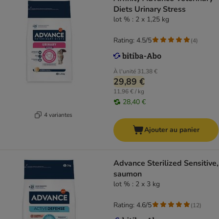
Diets Urinary Stress
lot % : 2 x 1,25 kg
Rating: 4.5/5
(
4
)
À l'unité
31,38 €
29,89 €
11,96 € / kg
28,40 €
4 variantes
Ajouter au panier
Advance Sterilized Sensitive,
saumon
lot % : 2 x 3 kg
Rating: 4.6/5
(
12
)