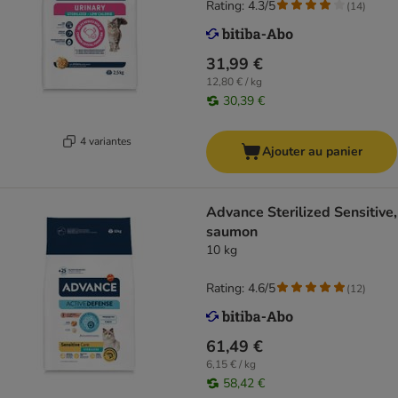
Rating: 4.3/5
(
14
)
31,99 €
12,80 € / kg
30,39 €
4 variantes
Ajouter au panier
Advance Sterilized Sensitive,
saumon
10 kg
Rating: 4.6/5
(
12
)
61,49 €
6,15 € / kg
58,42 €