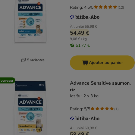
Rating: 4.6/5
(
12
)
À l'unité
55,98 €
54,49 €
9,08 € / kg
51,77 €
5 variantes
Ajouter au panier
Nouveau
Advance Sensitive saumon,
riz
lot % : 2 x 3 kg
Rating: 5/5
(
1
)
À l'unité
60,98 €
59,49 €