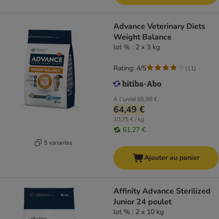
Advance Veterinary Diets
Weight Balance
lot % : 2 x 3 kg
Rating: 4/5
(
11
)
À l'unité
65,98 €
64,49 €
10,75 € / kg
61,27 €
5 variantes
Ajouter au panier
Affinity Advance Sterilized
Junior 24 poulet
lot % : 2 x 10 kg