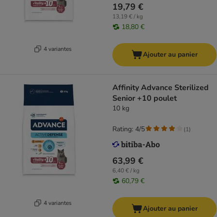
19,79 €
13,19 € / kg
18,80 €
4 variantes
Ajouter au panier
Affinity Advance Sterilized
Senior +10 poulet
10 kg
Rating: 4/5
(
1
)
63,99 €
6,40 € / kg
60,79 €
4 variantes
Ajouter au panier