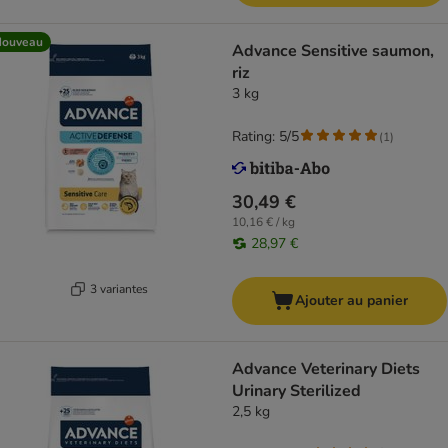
Nouveau
Advance Sensitive saumon,
riz
3 kg
Rating: 5/5
(
1
)
30,49 €
10,16 € / kg
28,97 €
3 variantes
Ajouter au panier
Advance Veterinary Diets
Urinary Sterilized
2,5 kg