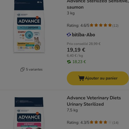
Advance Sterilized Sensitive,
saumon
3 kg
Rating: 4.6/5
(
12
)
Prix conseillé
28,99 €
19,19 €
6,40 € / kg
18,23 €
5 variantes
Ajouter au panier
Advance Veterinary Diets
Urinary Sterilized
7,5 kg
Rating: 4.3/5
(
14
)