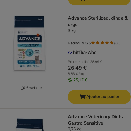
Advance Sterilized, dinde &
orge
3 kg
Rating: 4.8/5
(
60
)
Prix conseillé
28,99 €
26,49 €
8,83 € / kg
25,17 €
6 variantes
Ajouter au panier
Advance Veterinary Diets
Gastro Sensitive
2,75 kg