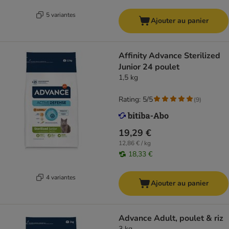
5 variantes
Ajouter au panier
Affinity Advance Sterilized
Junior 24 poulet
1,5 kg
Rating: 5/5
(
9
)
19,29 €
12,86 € / kg
18,33 €
4 variantes
Ajouter au panier
Advance Adult, poulet & riz
3 kg