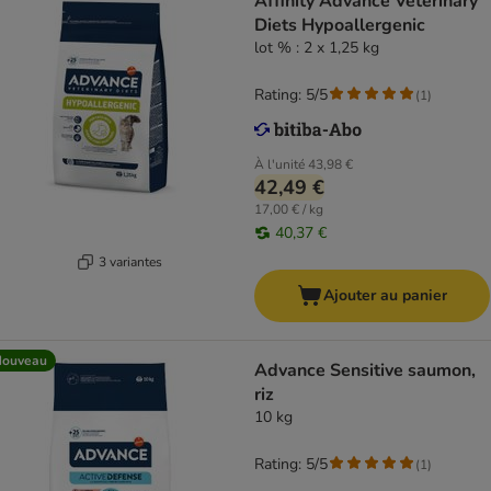
Affinity Advance Veterinary
Diets Hypoallergenic
lot % : 2 x 1,25 kg
Rating: 5/5
(
1
)
À l'unité
43,98 €
42,49 €
17,00 € / kg
40,37 €
3 variantes
Ajouter au panier
Nouveau
Advance Sensitive saumon,
riz
10 kg
Rating: 5/5
(
1
)