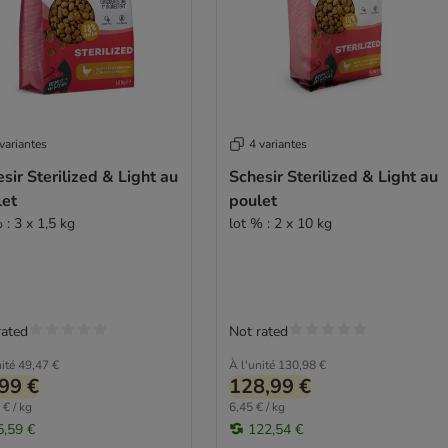
variantes
4 variantes
sir Sterilized & Light au
Schesir Sterilized & Light au
let
poulet
 : 3 x 1,5 kg
lot % : 2 x 10 kg
rated
Not rated
ité
49,47 €
À l'unité
130,98 €
99 €
128,99 €
 € / kg
6,45 € / kg
5,59 €
122,54 €