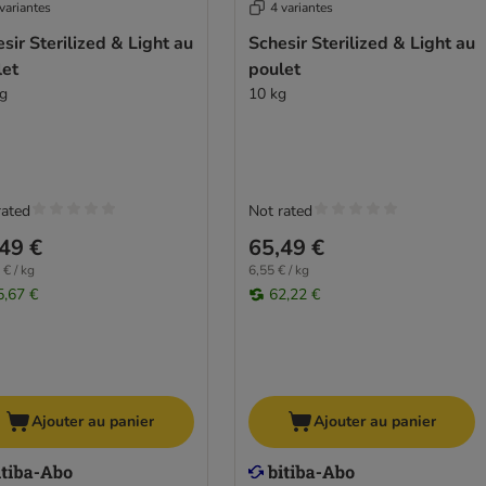
variantes
4 variantes
sir Sterilized & Light au
Schesir Sterilized & Light au
let
poulet
kg
10 kg
rated
Not rated
49 €
65,49 €
 € / kg
6,55 € / kg
5,67 €
62,22 €
Ajouter au panier
Ajouter au panier