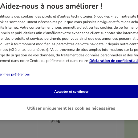
Aidez-nous à nous améliorer !
ilisons des cookies, des pixels et d'autres technologies (« cookies ») sur notre site I
okies sont absolument nécessaires pour que vous puissiez naviguer et faire des acha
site Internet. Votre consentement nous permettra d'activer les cookies de performanc
nnels et publicitaires afin d'améliorer votre expérience client sur notre site internet 
er des produits et services pertinents pour vous ainsi que des annonces personnalis
ouvez à tout moment modifier les paramètres de votre navigateur depuis notre centr
ences («Gérer les paramètres»). Vous trouverez de plus amples informations sur la p
rge de la gestion de vos données, du traitement des données personnelles et des fin
itement dans notre Centre de préférences et dans notre
Déclaration de confidentiali
er mes préférences
Accepter et continuer
2 variantes
n
Schesir Adult Maintenance,
Utiliser uniquement les cookies nécessaires
poisson
1,5 kg