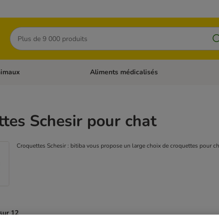
Rechercher
nimaux
Aliments médicalisés
 catégories: Chats
Dérouler les catégories: Autres animaux
tes Schesir pour chat
Croquettes Schesir : bitiba vous propose un large choix de croquettes pour cha
sur 12