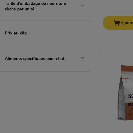
Yarrah Bio
Taille d’emballage de nourriture
4Vets
sèche par unité
Purina Veterinary Diets
Ajoute
Rosie's Farm
Royal Canin Veterinary
Prix au kilo
Specific
Virbac Veterinary HPM
Carnilove
Aliments spécifiques pour chat
MjAMjAM