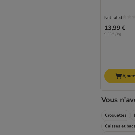
Not rated
13,99 €
9,33 € / kg
Ajoute
Vous n'av
Croquettes
Caisses et bacs 