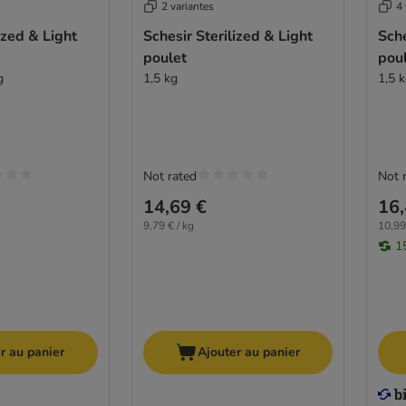
2 variantes
4 
ized & Light
Schesir Sterilized & Light
Sche
poulet
pou
g
1,5 kg
1,5 
Not rated
Not 
14,69 €
16,
9,79 € / kg
10,99
1
r au panier
Ajouter au panier