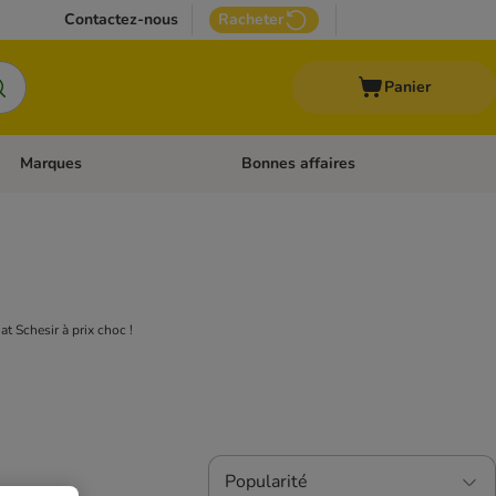
Contactez-nous
Racheter
Panier
Marques
Bonnes affaires
Dérouler les catégories: Aliments médicalisés
Dérouler les catégories: Marques
t Schesir à prix choc !
Popularité