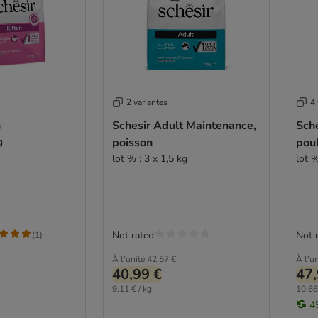
2 variantes
4 
n
Schesir Adult Maintenance,
Sche
g
poisson
pou
lot % : 3 x 1,5 kg
lot %
Not rated
Not 
(
1
)
À l'unité
42,57 €
À l'un
40,99 €
47,
9,11 € / kg
10,66
4