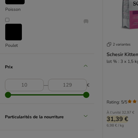
MAC´s
Nature's Variety
Poisson
Nova Foods Trainer
(
8
)
Nutriplus
Nutrivet
Optimanova
2 variantes
Poulet
Pan Mięsko
Schesir Kitte
Perfect Fit
lot % : 3 x 1,5 k
Pitti
Prix
Purizon
Schesir
―
€
Taste of the Wild
Thrive
Ultima
Rating: 5/5
Whiskas
À l'unité
32,97 €
Wiejska Zagroda
Particularités de la nourriture
31,39 €
Wild Freedom
6,98 € / kg
WOW Cat