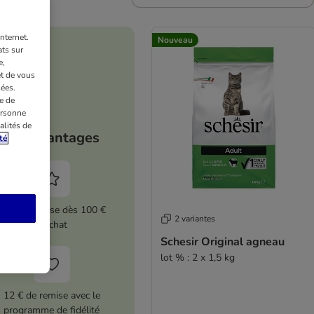
nternet.
Nouveau
ts sur
e,
et de vous
ées.
e de
ersonne
alités de
Vos avantages
té
5 % de remise dès 100 €
2 variantes
d'achat
Schesir Original agneau
lot % : 2 x 1,5 kg
12 € de remise avec le
programme de fidélité