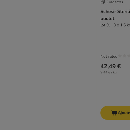
2 variantes
Schesir Steril
poulet
lot % : 3 x 1,5 k
Not rated
42,49 €
9,44 € / kg
Ajoute