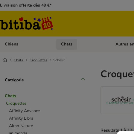
Livraison offerte dès 49 €*
Chiens
Chats
Autres a
Dérouler les catégories: Chiens
Dérouler les
Chats
Croquettes
Schesir
Croquet
Catégorie
Chats
Croquettes
Affinity Advance
Affinity Libra
Almo Nature
Résultats 1 à 12 
animonda