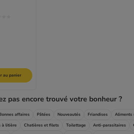
r au panier
ez pas encore trouvé votre bonheur ?
Bonnes affaires
Pâtées
Nouveautés
Friandises
Aliments 
à litière
Chatières et filets
Toilettage
Anti-parasitaires