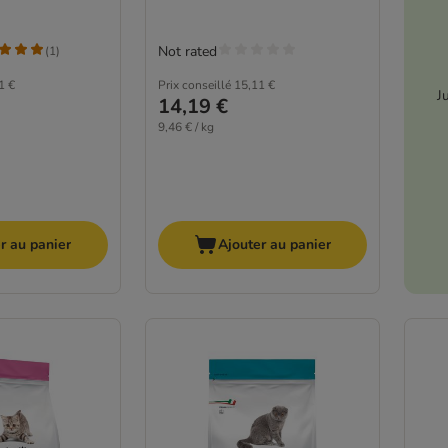
Not rated
(
1
)
1 €
Prix conseillé
15,11 €
J
14,19 €
9,46 € / kg
r au panier
Ajouter au panier