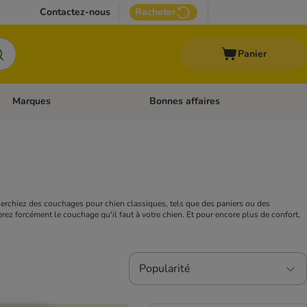
Contactez-nous
Racheter
Panier
Marques
Bonnes affaires
Dérouler les catégories: Aliments médicalisés
Dérouler les catégories: Marques
erchiez des couchages pour chien classiques, tels que des paniers ou des
ez forcément le couchage qu'il faut à votre chien. Et pour encore plus de confort,
Popularité