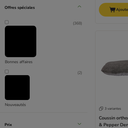
Moyen 11-25 kg
Offres spéciales
Ajoute
(
63
)
(
368
)
Grand 26-44 kg
Bonnes affaires
(
14
)
(
2
)
Nouveautés
Très grand > 45 kg
3 variantes
Coussin orth
& Pepper Den
Prix