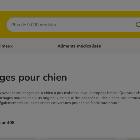
Rechercher
nimaux
Aliments médicalisés
 catégories: Chats
Dérouler les catégories: Autres animaux
ges pour chien
 avec les couchages pour chien à prix malins que vous propose bitiba ! Que vous ch
uchages pour chiens plus originaux, tels que des canapés ou des niches, vous trouver
également des coussins et des couvertures pour chien à prix tout doux !
sur 408