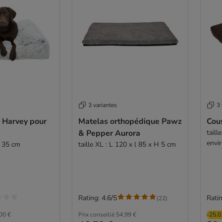
3 variantes
3 
e Harvey pour
Matelas orthopédique Pawz
Cou
& Pepper Aurora
taill
envi
H 35 cm
taille XL : L 120 x l 85 x H 5 cm
Rating: 4.6/5
Ratin
(
22
)
00 €
Prix conseillé
54,99 €
-25.