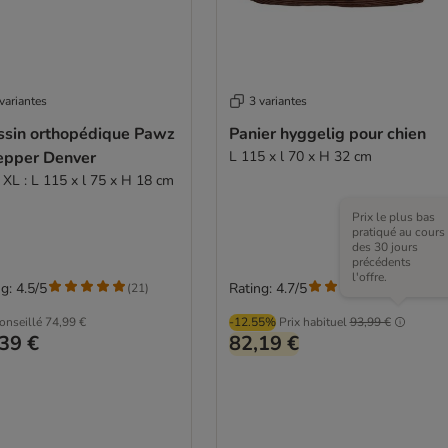
variantes
3 variantes
ssin orthopédique Pawz
Panier hyggelig pour chien
epper Denver
L 115 x l 70 x H 32 cm
e XL : L 115 x l 75 x H 18 cm
Prix le plus bas
pratiqué au cours
des 30 jours
précédents
l'offre.
g: 4.5/5
Rating: 4.7/5
(
21
)
(
35
)
conseillé
74,99 €
-12.55%
Prix habituel
93,99 €
39 €
82,19 €