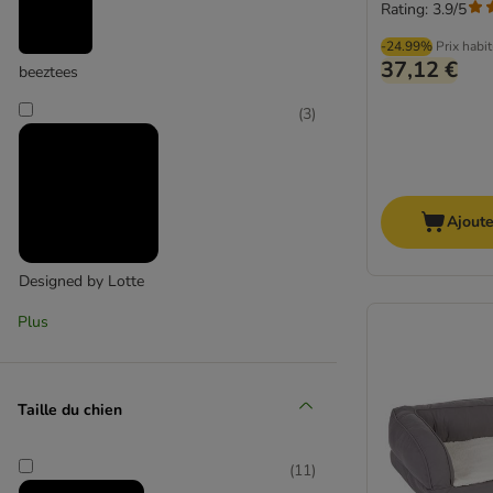
Rating: 3.9/5
-24.99%
Prix habi
37,12 €
beeztees
(
3
)
Ajoute
Designed by Lotte
Plus
(
54
)
Taille du chien
ferplast
(
3
)
(
11
)