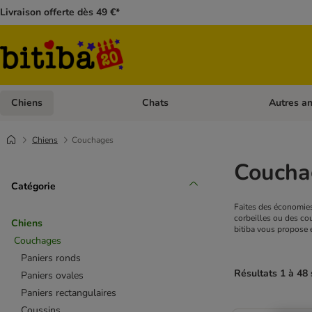
Livraison offerte dès 49 €*
Chiens
Chats
Autres a
Dérouler les catégories: Chiens
Dérouler les
Chiens
Couchages
Coucha
Catégorie
Faites des économies
corbeilles ou des co
Chiens
bitiba vous propose 
Couchages
Paniers ronds
Résultats 1 à 48 
Paniers ovales
Paniers rectangulaires
Coussins