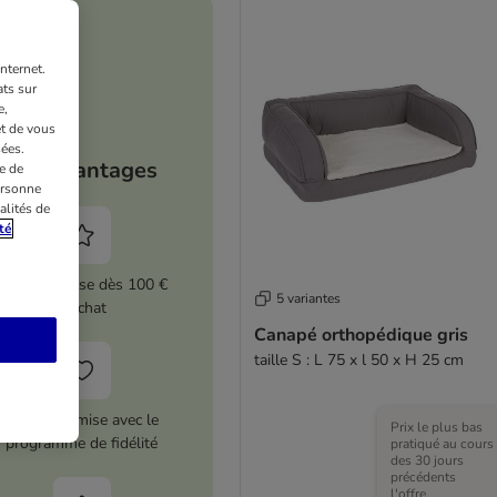
nternet.
ts sur
e,
et de vous
ées.
Vos avantages
e de
ersonne
alités de
té
5 % de remise dès 100 €
5 variantes
d'achat
Canapé orthopédique gris
taille S : L 75 x l 50 x H 25 cm
12 € de remise avec le
Prix le plus bas
programme de fidélité
pratiqué au cours
des 30 jours
précédents
l'offre.