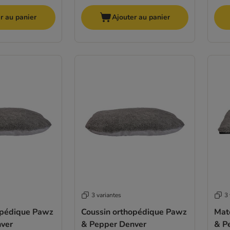
r au panier
Ajouter au panier
3 variantes
3 
opédique Pawz
Coussin orthopédique Pawz
Mat
ver
& Pepper Denver
& P