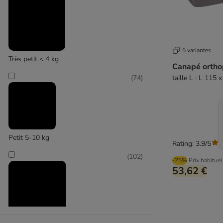
Flamingo
5 variantes
(
2
)
Très petit < 4 kg
Canapé ortho
taille L : L 115 
(
74
)
Heim
Petit 5-10 kg
Rating: 3.9/5
(
102
)
-25%
Prix habituel
53,62 €