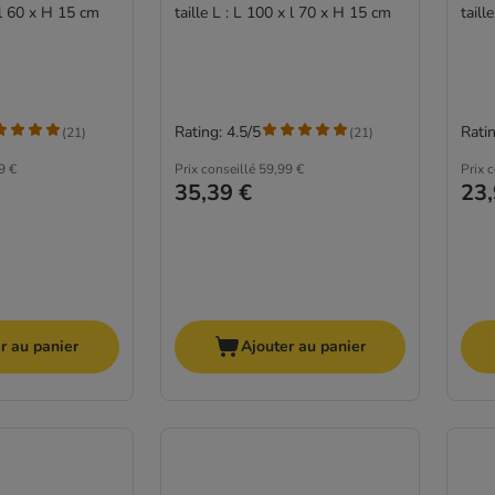
 l 60 x H 15 cm
taille L : L 100 x l 70 x H 15 cm
taill
Rating: 4.5/5
Ratin
(
21
)
(
21
)
9 €
Prix conseillé
59,99 €
Prix 
35,39 €
23,
r au panier
Ajouter au panier