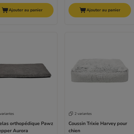
Ajouter au panier
Ajouter au panier
variantes
2 variantes
elas orthopédique Pawz
Coussin Trixie Harvey pour
epper Aurora
chien