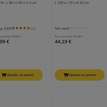
e M : L 80 x l 55 x H 5 cm
L 100 x l 70 x H 20 cm
g: 4.6/5
Not rated
(
22
)
conseillé
34,99 €
Prix conseillé
79,99 €
99 €
44,19 €
Ajouter au panier
Ajouter au panier