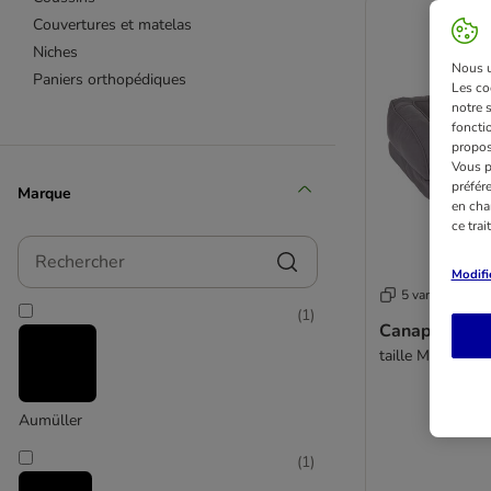
Couvertures et matelas
Niches
Nous ut
Paniers orthopédiques
Les co
notre 
fonctio
propos
Vous p
préfér
Marque
en cha
ce tra
Rechercher
Modifi
5 variantes
(
1
)
Canapé ortho
taille M : L 90 x
Aumüller
(
1
)