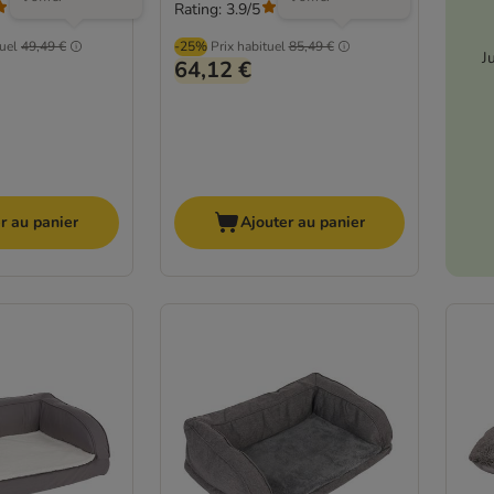
Rating: 3.9/5
(
285
)
(
285
)
tuel
49,49 €
-25%
Prix habituel
85,49 €
J
64,12 €
r au panier
Ajouter au panier