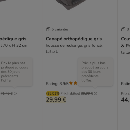
5 variantes
3 
pédique gris
Canapé orthopédique gris
Cou
x l 70 x H 32 cm
housse de rechange, gris foncé,
& P
taille L
taill
Prix le plus bas
Prix le plus bas
pratiqué au cours
pratiqué au cours
des 30 jours
des 30 jours
précédents
précédents
l'offre.
l'offre.
Rating: 3.9/5
Ratin
(
285
)
(
285
)
71,49 €
-25.01%
Prix habituel
39,99 €
Prix 
29,99 €
44,