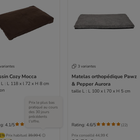
variantes
3 variantes
ssin Cozy Mocca
Matelas orthopédique Pawz
e L : L 118 x l 72 x H 8 cm
& Pepper Aurora
ron
taille L : L 100 x l 70 x H 5 cm
Prix le plus bas
pratiqué au cours
des 30 jours
précédents
l'offre.
g: 4.1/5
Rating: 4.6/5
(
34
)
(
22
)
01%
Prix habituel
39,99 €
Prix conseillé
44,99 €