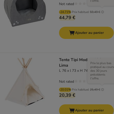
l'offre.
Not rated
-24.71%
Prix habituel
59,49 €
44,79 €
Ajouter au panier
Tente Tipi Modern Living
Prix le plus bas
Lima
pratiqué au cours
L 76 x l 73 x H 74 cm, crème
des 30 jours
précédents
l'offre.
Not rated
-20.01%
Prix habituel
25,49 €
20,39 €
Ajouter au panier