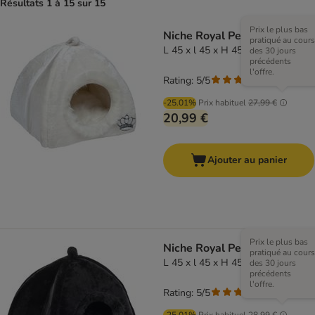
Résultats 1 à 15 sur 15
Prix le plus bas
Niche Royal Pet White
pratiqué au cours
L 45 x l 45 x H 45 cm
des 30 jours
précédents
l'offre.
Rating: 5/5
(
3
)
-25.01%
Prix habituel
27,99 €
20,99 €
Ajouter au panier
Prix le plus bas
Niche Royal Pet Black
pratiqué au cours
L 45 x l 45 x H 45 cm
des 30 jours
précédents
l'offre.
Rating: 5/5
(
1
)