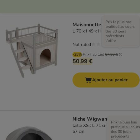
Prix le plus bas
Maisonnette Prince
pratiqué au cours
L 70 x l 49 x H 65 cm
des 30 jours
précédents
l'offre.
Not rated
-25%
Prix habituel
67,99 €
50,99 €
Ajouter au panier
Niche Wigwam en feutre
Prix le plus bas
taille XS : L 71 cm x l 54 cm x H
pratiqué au cours
57 cm
des 30 jours
précédents