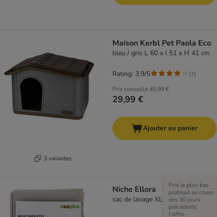
Maison Kerbl Pet Paola Eco
bleu / gris L 60 x l 51 x H 41 cm
Rating: 3.9/5
(
7
)
Prix conseillé
45,99 €
29,99 €
Ajouter au panier
3 variantes
Prix le plus bas
Niche Ellora
pratiqué au cours
sac de lavage XL : L 75 x l 80 cm
des 30 jours
précédents
l'offre.