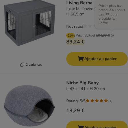
Living Berna
Prix le plus bas
taille M : environ L 91,5 x l 58,5 x
pratiqué au cours
H 66,5 cm
des 30 jours
précédents
l'offre.
Not rated
-15%
Prix habituel
104,99 €
89,24 €
Ajouter au panier
2 variantes
Niche Big Baby
L 47 x l 41 x H 30 cm
Rating: 5/5
(
1
)
13,29 €
Ajouter au panier