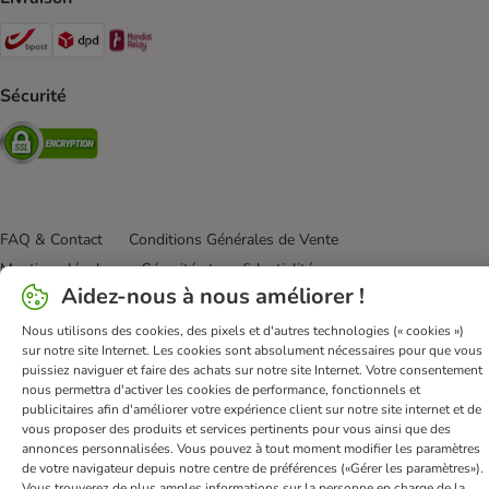
Bpost Shipping Method
DPD Shipping Method
Mondial relay Shipping Method
Sécurité
Security
FAQ & Contact
Conditions Générales de Vente
Mentions légales
Sécurité et confidentialité
Aidez-nous à nous améliorer !
Dispositions sur l’élimination des déchets
Frais et délai de livraison
Modes de paiement
Nous utilisons des cookies, des pixels et d'autres technologies (« cookies »)
sur notre site Internet. Les cookies sont absolument nécessaires pour que vous
Renoncer au contrat ici
Programme de fidélité
puissiez naviguer et faire des achats sur notre site Internet. Votre consentement
Application mobile
Programme d'affiliation
nous permettra d'activer les cookies de performance, fonctionnels et
publicitaires afin d'améliorer votre expérience client sur notre site internet et de
Déclaration d'accessibilité
vous proposer des produits et services pertinents pour vous ainsi que des
annonces personnalisées. Vous pouvez à tout moment modifier les paramètres
bitiba GmbH
2026
de votre navigateur depuis notre centre de préférences («Gérer les paramètres»).
Vous trouverez de plus amples informations sur la personne en charge de la