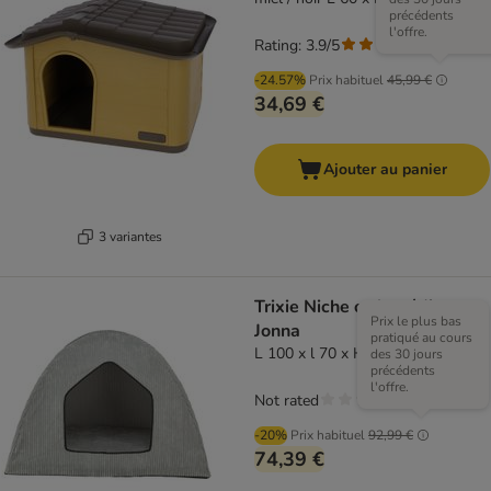
précédents
l'offre.
Rating: 3.9/5
(
7
)
-24.57%
Prix habituel
45,99 €
34,69 €
Ajouter au panier
3 variantes
Trixie Niche orthopédique
Prix le plus bas
Jonna
pratiqué au cours
L 100 x l 70 x H 70 cm
des 30 jours
précédents
l'offre.
Not rated
-20%
Prix habituel
92,99 €
74,39 €