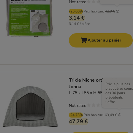
Not rated
-25.06%
Prix habituel
4,19 €
3,14 €
3,14 € / pièce
Ajouter au panier
Trixie Niche orthopédique
Prix le plus bas
Jonna
pratiqué au cours
L 75 x l 55 x H 55 cm
des 30 jours
précédents
l'offre.
Not rated
-24.73%
Prix habituel
63,49 €
47,79 €