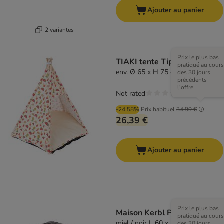
Ajouter au panier
2 variantes
Prix le plus bas
TIAKI tente Tipi tropical
pratiqué au cours
env. Ø 65 x H 75 cm
des 30 jours
précédents
l'offre.
Not rated
-24.58%
Prix habituel
34,99 €
26,39 €
Ajouter au panier
Prix le plus bas
Maison Kerbl Pet Paola Eco
pratiqué au cours
miel / noir L 60 x B 51 x H 41 cm
des 30 jours