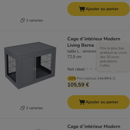
Ajouter au panier
2 variantes
Cage d’intérieur Modern
Living Berna
Prix le plus bas
taille L : environ L 100 x l 64 x H
pratiqué au cours
72,5 cm
des 30 jours
précédents
l'offre.
Not rated
-20%
Prix habituel
131,99 €
105,59 €
Ajouter au panier
2 variantes
Cage d’intérieur Modern