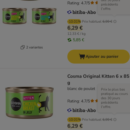
des 30 jours
Rating: 4.7/5
(
7
)
précédents
l'offre.
-10.01%
Prix habituel
6,99 €
6,29 €
12,33 € / kg
5,85 €
2 variantes
Ajouter au panier
Cosma Original Kitten 6 x 85
g
blanc de poulet
Prix le plus bas
pratiqué au cours
des 30 jours
Rating: 4.7/5
(
7
)
précédents
l'offre.
-10.01%
Prix habituel
6,99 €
6,29 €