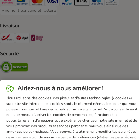
Payconiq Payment Method
Bancontact Payment Method
Mastercard Payment Method
Visa Payment Method
Paypal Payment Method
Apple Pay Payment Method
Carte bleue Payment Met
Diners club Paym
Virement bancaire et facture
Virement bancaire et facture Payment Method
Livraison
Bpost Shipping Method
DPD Shipping Method
Mondial relay Shipping Method
Sécurité
Security
Aidez-nous à nous améliorer !
FAQ & Contact
Conditions Générales de Vente
Nous utilisons des cookies, des pixels et d'autres technologies (« cookies »)
Mentions légales
Sécurité et confidentialité
sur notre site Internet. Les cookies sont absolument nécessaires pour que vous
puissiez naviguer et faire des achats sur notre site Internet. Votre consentement
Dispositions sur l’élimination des déchets
nous permettra d'activer les cookies de performance, fonctionnels et
Frais et délai de livraison
Modes de paiement
publicitaires afin d'améliorer votre expérience client sur notre site internet et de
vous proposer des produits et services pertinents pour vous ainsi que des
Renoncer au contrat ici
Programme de fidélité
annonces personnalisées. Vous pouvez à tout moment modifier les paramètres
Application mobile
Programme d'affiliation
de votre navigateur depuis notre centre de préférences («Gérer les paramètres»).