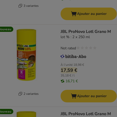
3 variantes
Ajouter au panier
Nouveau
JBL ProNovo Lotl Grano M
lot % : 2 x 250 ml
Not rated
À l'unité
18,98 €
17,59 €
35,18 € / l
16,71 €
2 variantes
Ajouter au panier
Nouveau
JBL ProNovo Lotl Grano M