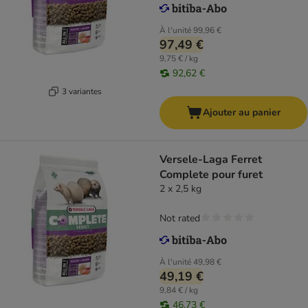
À l'unité
99,96 €
97,49 €
9,75 € / kg
92,62 €
3 variantes
Ajouter au panier
Versele-Laga Ferret
Complete pour furet
2 x 2,5 kg
Not rated
À l'unité
49,98 €
49,19 €
9,84 € / kg
46,73 €