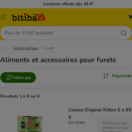
Livraison offerte dès 49 €*
Menu
Rechercher
Autres animaux
Furets
Aliments et accessoires pour furets
Popularité
Filtrer par
Résultats 1 à 8 sur 8
Cosma Original Kitten 6 x 85
g
lot mixte
Prix le plus bas
pratiqué au cours