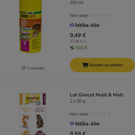
250 ml
Not rated
9,49 €
37,96 € / l
9,02 €
Ajouter au panier
2 variantes
Lot Gimcat Multi & Malt
2 x 50 g
Not rated
8,59 €