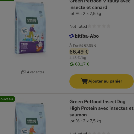
Green Petfood Vitality avec
insecte et canard
lot % : 2 x 7,5 kg
Not rated
À l'unité
67,98 €
66,49 €
4,43 € / kg
63,17 €
4 variantes
Ajouter au panier
Nouveau
Green Petfood InsectDog
High Protein avec insectes et
saumon
lot % : 2 x 7,5 kg
Not rated