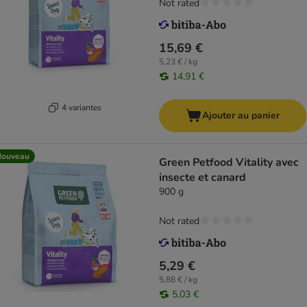
Not rated
15,69 €
5,23 € / kg
14,91 €
4 variantes
Ajouter au panier
Nouveau
Green Petfood Vitality avec
insecte et canard
900 g
Not rated
5,29 €
5,88 € / kg
5,03 €