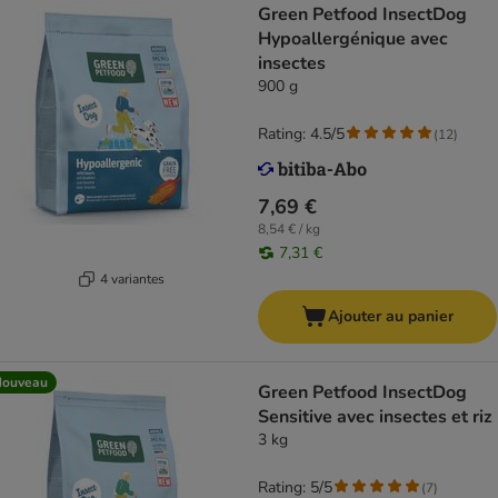
Green Petfood InsectDog
Hypoallergénique avec
insectes
900 g
Rating: 4.5/5
(
12
)
7,69 €
8,54 € / kg
7,31 €
4 variantes
Ajouter au panier
Nouveau
Green Petfood InsectDog
Sensitive avec insectes et riz
3 kg
Rating: 5/5
(
7
)