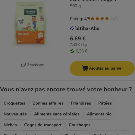
900 g
Rating: 4/5
(
3
)
6,69 €
7,43 € / kg
6,36 €
3 variantes
Ajouter au panier
Vous n'avez pas encore trouvé votre bonheur ?
Croquettes
Bonnes affaires
Friandises
Pâtées
Nouveautés
Aliments sans céréales
Aliments bio
Niches
Cages de transport
Couchages