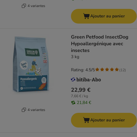
4 variantes
Ajouter au panier
Green Petfood InsectDog
Hypoallergénique avec
insectes
3 kg
Rating: 4.5/5
(
12
)
22,99 €
7,66 € / kg
21,84 €
4 variantes
Ajouter au panier