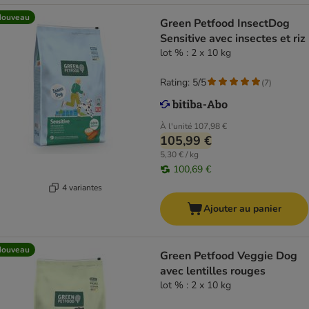
Nouveau
Green Petfood InsectDog
Sensitive avec insectes et riz
lot % : 2 x 10 kg
Rating: 5/5
(
7
)
À l'unité
107,98 €
105,99 €
5,30 € / kg
100,69 €
4 variantes
Ajouter au panier
Nouveau
Green Petfood Veggie Dog
avec lentilles rouges
lot % : 2 x 10 kg