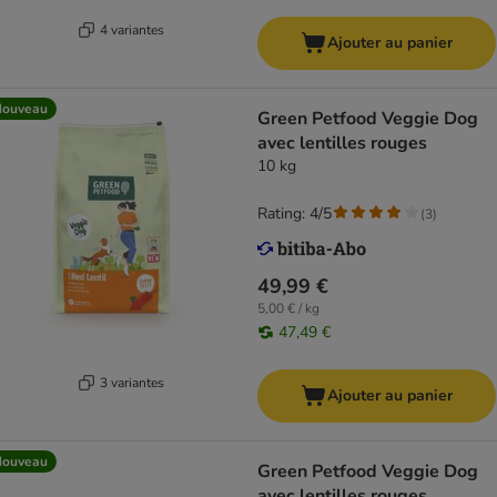
4 variantes
Ajouter au panier
Nouveau
Green Petfood Veggie Dog
avec lentilles rouges
10 kg
Rating: 4/5
(
3
)
49,99 €
5,00 € / kg
47,49 €
3 variantes
Ajouter au panier
Nouveau
Green Petfood Veggie Dog
avec lentilles rouges