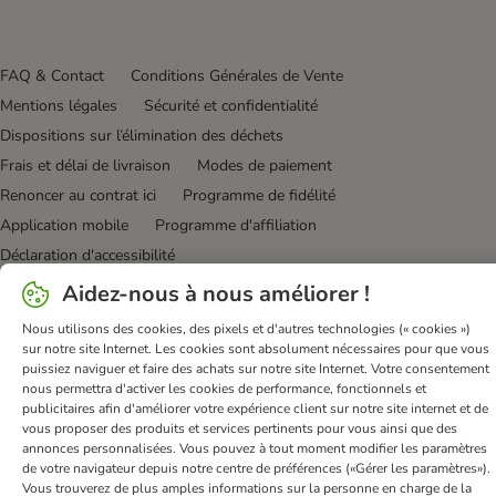
FAQ & Contact
Conditions Générales de Vente
Mentions légales
Sécurité et confidentialité
Dispositions sur l’élimination des déchets
Frais et délai de livraison
Modes de paiement
Renoncer au contrat ici
Programme de fidélité
Application mobile
Programme d'affiliation
Déclaration d'accessibilité
Aidez-nous à nous améliorer !
bitiba GmbH
2026
Nous utilisons des cookies, des pixels et d'autres technologies (« cookies »)
sur notre site Internet. Les cookies sont absolument nécessaires pour que vous
puissiez naviguer et faire des achats sur notre site Internet. Votre consentement
nous permettra d'activer les cookies de performance, fonctionnels et
publicitaires afin d'améliorer votre expérience client sur notre site internet et de
vous proposer des produits et services pertinents pour vous ainsi que des
annonces personnalisées. Vous pouvez à tout moment modifier les paramètres
de votre navigateur depuis notre centre de préférences («Gérer les paramètres»).
Vous trouverez de plus amples informations sur la personne en charge de la