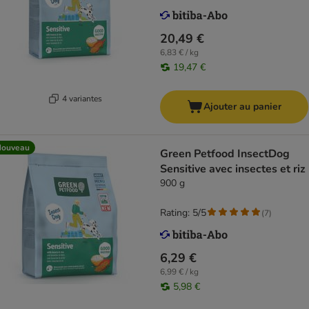
20,49 €
6,83 € / kg
19,47 €
4 variantes
Ajouter au panier
Nouveau
Green Petfood InsectDog
Sensitive avec insectes et riz
900 g
Rating: 5/5
(
7
)
6,29 €
6,99 € / kg
5,98 €