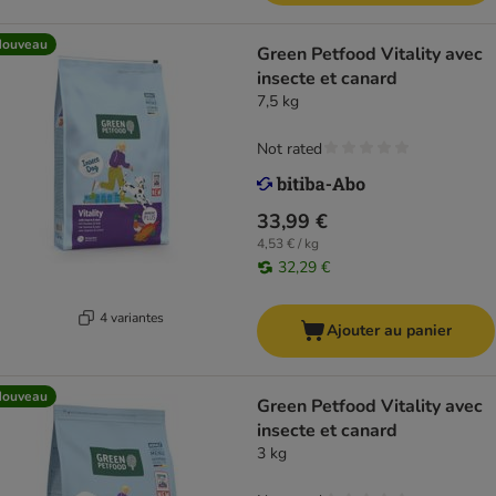
Nouveau
Green Petfood Vitality avec
insecte et canard
7,5 kg
Not rated
33,99 €
4,53 € / kg
32,29 €
4 variantes
Ajouter au panier
Nouveau
Green Petfood Vitality avec
insecte et canard
3 kg