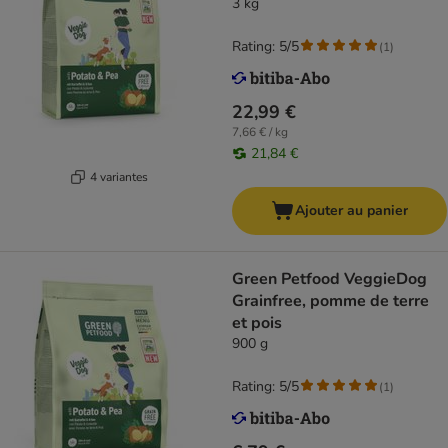
3 kg
Rating: 5/5
(
1
)
22,99 €
7,66 € / kg
21,84 €
4 variantes
Ajouter au panier
Green Petfood VeggieDog
Grainfree, pomme de terre
et pois
900 g
Rating: 5/5
(
1
)