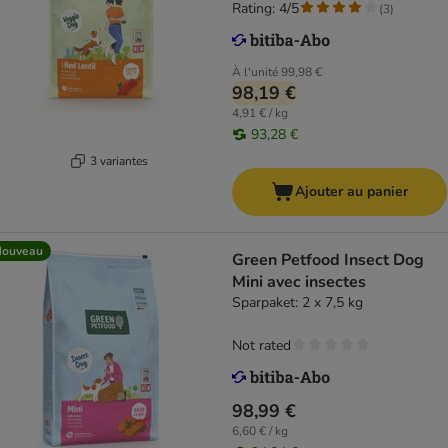
Rating: 4/5
(
3
)
À l'unité
99,98 €
98,19 €
4,91 € / kg
93,28 €
3 variantes
Ajouter au panier
Nouveau
Green Petfood Insect Dog
Mini avec insectes
Sparpaket: 2 x 7,5 kg
Not rated
98,99 €
6,60 € / kg