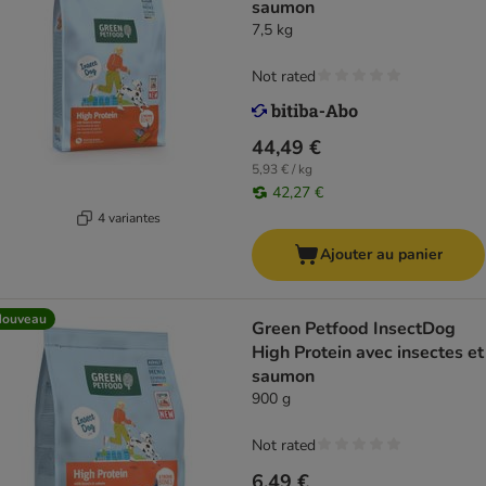
saumon
7,5 kg
Not rated
44,49 €
5,93 € / kg
42,27 €
4 variantes
Ajouter au panier
Nouveau
Green Petfood InsectDog
High Protein avec insectes et
saumon
900 g
Not rated
6,49 €