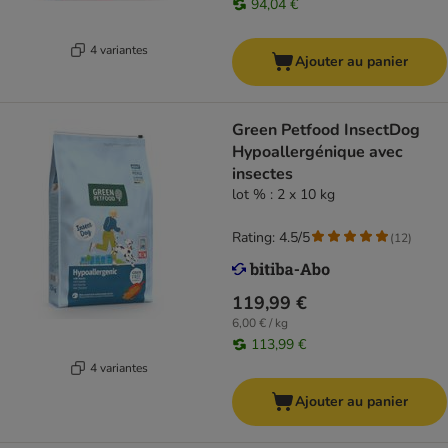
94,04 €
4 variantes
Ajouter au panier
Green Petfood InsectDog
Hypoallergénique avec
insectes
lot % : 2 x 10 kg
Rating: 4.5/5
(
12
)
119,99 €
6,00 € / kg
113,99 €
4 variantes
Ajouter au panier