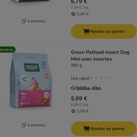
6,79 €
7,54 € / kg
6,45 €
4 variantes
Ajouter au panier
Nouveau
Green Petfood Insect Dog
Mini avec insectes
900 g
Not rated
5,99 €
6,66 € / kg
5,69 €
4 variantes
Ajouter au panier