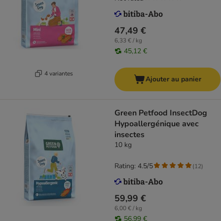
47,49 €
6,33 € / kg
45,12 €
4 variantes
Ajouter au panier
Green Petfood InsectDog
Hypoallergénique avec
insectes
10 kg
Rating: 4.5/5
(
12
)
59,99 €
6,00 € / kg
56,99 €