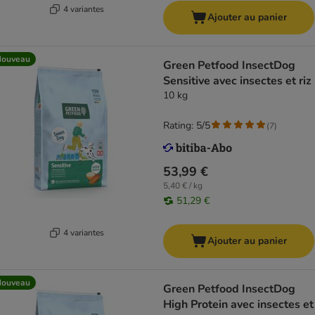
4 variantes
Ajouter au panier
Nouveau
Green Petfood InsectDog
Sensitive avec insectes et riz
10 kg
Rating: 5/5
(
7
)
53,99 €
5,40 € / kg
51,29 €
4 variantes
Ajouter au panier
Nouveau
Green Petfood InsectDog
High Protein avec insectes et