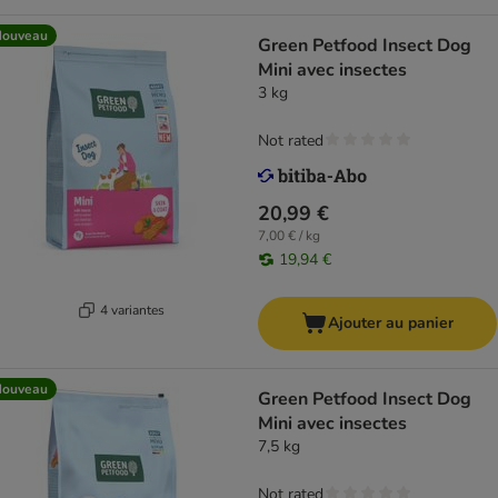
Nouveau
Green Petfood Insect Dog
Mini avec insectes
3 kg
Not rated
20,99 €
7,00 € / kg
19,94 €
4 variantes
Ajouter au panier
Nouveau
Green Petfood Insect Dog
Mini avec insectes
7,5 kg
Not rated