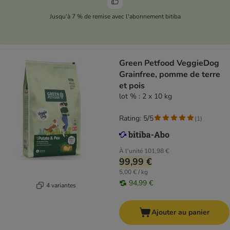
Jusqu'à 7 % de remise avec l'abonnement bitiba
Green Petfood VeggieDog
Grainfree, pomme de terre
et pois
lot % : 2 x 10 kg
Rating: 5/5
(
1
)
À l'unité
101,98 €
99,99 €
5,00 € / kg
94,99 €
4 variantes
Ajouter au panier