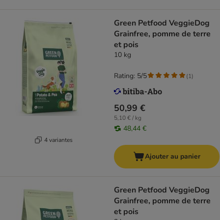
Green Petfood VeggieDog
Grainfree, pomme de terre
et pois
10 kg
Rating: 5/5
(
1
)
50,99 €
5,10 € / kg
48,44 €
4 variantes
Ajouter au panier
Green Petfood VeggieDog
Grainfree, pomme de terre
et pois