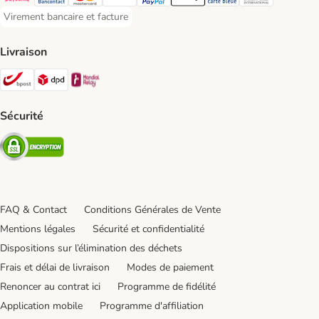
Payconiq Payment Method
Bancontact Payment Method
Mastercard Payment Method
Visa Payment Method
Paypal Payment Method
Apple Pay Payment Method
Carte bleue Payment Met
Diners club Paym
Virement bancaire et facture
Virement bancaire et facture Payment Method
Livraison
Bpost Shipping Method
DPD Shipping Method
Mondial relay Shipping Method
Sécurité
Security
FAQ & Contact
Conditions Générales de Vente
Mentions légales
Sécurité et confidentialité
Dispositions sur l’élimination des déchets
Frais et délai de livraison
Modes de paiement
Renoncer au contrat ici
Programme de fidélité
Application mobile
Programme d'affiliation