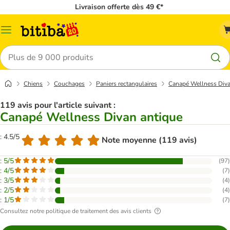
Livraison offerte dès 49 €*
Menu
Rechercher
Chiens
Couchages
Paniers rectangulaires
Canapé Wellness Diva
119 avis pour l'article suivant :
Canapé Wellness Divan antique
: 4.5/5
Note moyenne (119 avis)
: 5/5
(
97
)
: 4/5
(
7
)
: 3/5
(
4
)
: 2/5
(
4
)
: 1/5
(
7
)
Consultez notre politique de traitement des avis clients