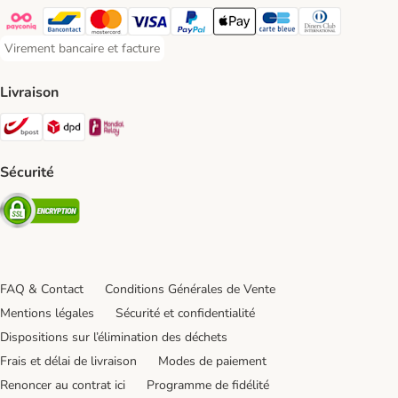
Payconiq Payment Method
Bancontact Payment Method
Mastercard Payment Method
Visa Payment Method
Paypal Payment Method
Apple Pay Payment Method
Carte bleue Payment Met
Diners club Paym
Virement bancaire et facture
Virement bancaire et facture Payment Method
Livraison
Bpost Shipping Method
DPD Shipping Method
Mondial relay Shipping Method
Sécurité
Security
FAQ & Contact
Conditions Générales de Vente
Mentions légales
Sécurité et confidentialité
Dispositions sur l’élimination des déchets
Frais et délai de livraison
Modes de paiement
Renoncer au contrat ici
Programme de fidélité