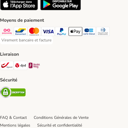
Moyens de paiement
Payconiq Payment Method
Bancontact Payment Method
Mastercard Payment Method
Visa Payment Method
Paypal Payment Method
Apple Pay Payment Method
Carte bleue Payment Met
Diners club Paym
Virement bancaire et facture
Virement bancaire et facture Payment Method
Livraison
Bpost Shipping Method
DPD Shipping Method
Mondial relay Shipping Method
Sécurité
Security
FAQ & Contact
Conditions Générales de Vente
Mentions légales
Sécurité et confidentialité