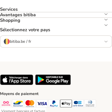
Services
Avantages bitiba
Shopping
Sélectionnez votre pays
bitiba.be / fr
Moyens de paiement
Payconiq Payment Method
Bancontact Payment Method
Mastercard Payment Method
Visa Payment Method
Paypal Payment Method
Apple Pay Payment Method
Carte bleue Payment Met
Diners club Paym
Virement bancaire et facture