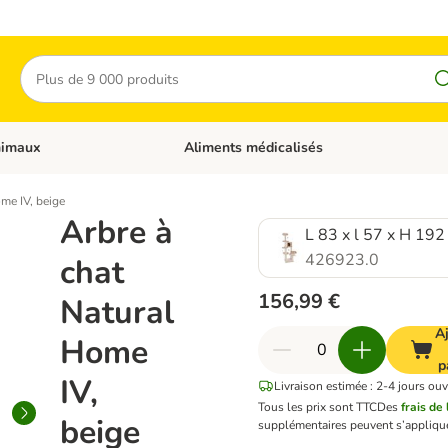
Rechercher
nimaux
Aliments médicalisés
 catégories: Chats
Dérouler les catégories: Autres animaux
me IV, beige
Arbre à
L 83 x l 57 x H 192
426923.0
chat
156,99 €
Natural
A
Home
p
IV,
Livraison estimée : 2-4 jours ouv
Tous les prix sont TTC
Des
frais de 
beige
supplémentaires peuvent s’applique