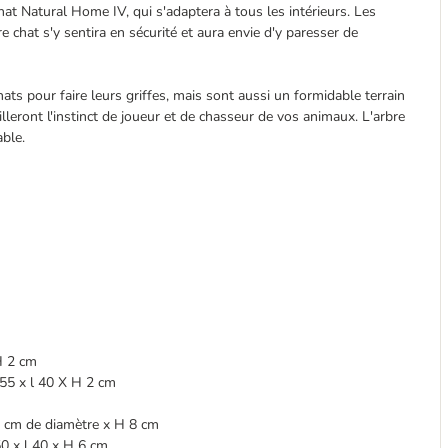
hat Natural Home IV, qui s'adaptera à tous les intérieurs. Les
e chat s'y sentira en sécurité et aura envie d'y paresser de
ts pour faire leurs griffes, mais sont aussi un formidable terrain
lleront l'instinct de joueur et de chasseur de vos animaux. L'arbre
able.
H 2 cm
 55 x l 40 X H 2 cm
0 cm de diamètre x H 8 cm
50 x l 40 x H 6 cm