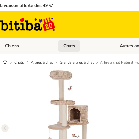
Livraison offerte dès 49 €*
Chiens
Chats
Autres a
Dérouler les catégories: Chiens
Dérouler les
Chats
Arbres à chat
Grands arbres à chat
Arbre à chat Natural Ho