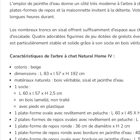
L'emploi de jacinthe d'eau donne un côté très moderne à l'arbre à c
plates-formes de repos et la maisonnette invitent à la détente. Votr
longues heures durant.
Les nombreux troncs en sisal offrent suffisamment d'espace aux cha
d'escalade. Quatre adorables figurines de jeu dotées de grelots évei
est particulièrement stable et solide grâce à son socle en bois vérit
Caractéristiques de l'arbre à chat Natural Home IV :
coloris : beige
dimensions : L 83 x l 57 x H 192 cm
matériaux naturels : bois véritable, sisal et jacinthe d'eau
1 socle :
L 60 x l 57 x H 2,5 cm
en bois lamellé, non traité
avec pieds en plastique
1 plate-forme ovale avec revêtement en peluche : L 60 x l 45 X 
2 plates-formes de repos ovales avec revêtement en peluche : L
1 plate-forme de repos ronde : 36 cm de diamètre x H 2 cm
1 plate-forme de repos ronde avec bordure en jacinthe d'eau : 4
1 plate-forme de repos ovale avec bordure en jacinthe d'eau : L 