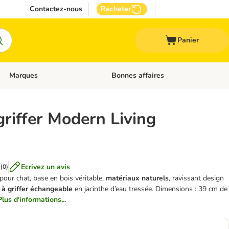
Contactez-nous
Racheter
Panier
Marques
Bonnes affaires
Dérouler les catégories: Aliments médicalisés
Dérouler les catégories: Marques
griffer Modern Living
Ecrivez un avis
(
0
)
 pour chat, base en bois véritable,
matériaux naturels
, ravissant design
 à griffer échangeable
en jacinthe d’eau tressée. Dimensions : 39 cm de
Plus d'informations...