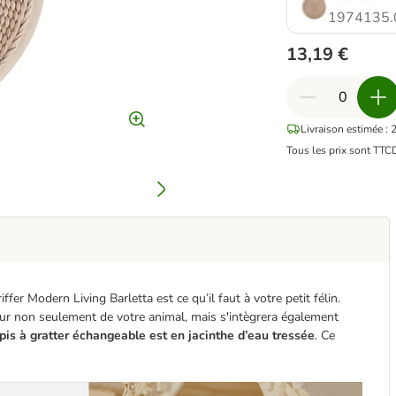
1974135.
13,19 €
Livraison estimée : 
Tous les prix sont TTC
ffer Modern Living Barletta est ce qu’il faut à votre petit félin.
heur non seulement de votre animal, mais s'intègrera également
pis à gratter échangeable est en jacinthe d’eau tressée
. Ce