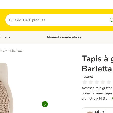
Rechercher
nimaux
Aliments médicalisés
 catégories: Chats
Dérouler les catégories: Autres animaux
rn Living Barletta
Tapis à 
Barletta
naturel
Accessoire à griffer
bohème,
avec tapis
diamètre x H 3 cm
naturel