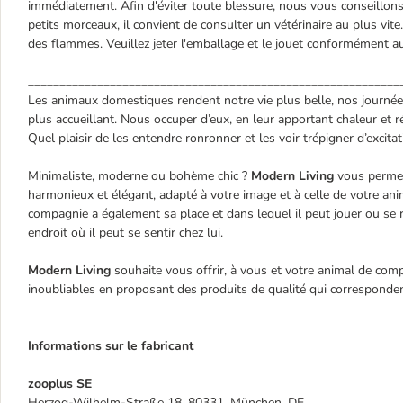
immédiatement. Afin d'éviter toute blessure, nous vous conseillons
petits morceaux, il convient de consulter un vétérinaire au plus vit
des flammes. Veuillez jeter l'emballage et le jouet conformément a
___________________________________________________________
Les animaux domestiques rendent notre vie plus belle, nos journée
plus accueillant. Nous occuper d’eux, en leur apportant chaleur et r
Quel plaisir de les entendre ronronner et les voir trépigner d’excita
Minimaliste, moderne ou bohème chic ?
Modern Living
vous permet
harmonieux et élégant, adapté à votre image et à celle de votre ani
compagnie a également sa place et dans lequel il peut jouer ou se 
endroit où il peut se sentir chez lui.
Modern Living
souhaite vous offrir, à vous et votre animal de co
inoubliables en proposant des produits de qualité qui correspondent
Informations sur le fabricant
zooplus SE
Herzog-Wilhelm-Straße 18, 80331, München, DE