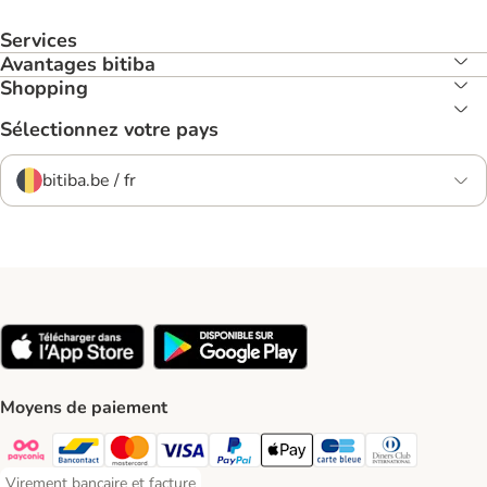
Services
Avantages bitiba
Shopping
Sélectionnez votre pays
bitiba.be / fr
Moyens de paiement
Payconiq Payment Method
Bancontact Payment Method
Mastercard Payment Method
Visa Payment Method
Paypal Payment Method
Apple Pay Payment Method
Carte bleue Payment Met
Diners club Paym
Virement bancaire et facture