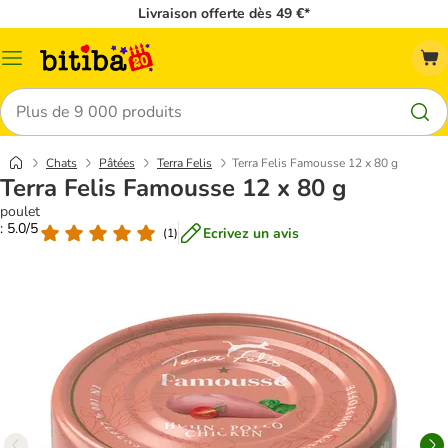
Livraison offerte dès 49 €*
Menu
Rechercher
Chats
Pâtées
Terra Felis
Terra Felis Famousse 12 x 80 g
Terra Felis Famousse 12 x 80 g
poulet
: 5.0/5
Ecrivez un avis
(
1
)