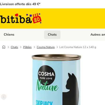
Livraison offerte dès 49 €*
Chiens
Chats
Autres a
Dérouler les catégories: Chiens
Dérouler les
Chats
Pâtées
Cosma Nature
Lot Cosma Nature 12 x 140 g