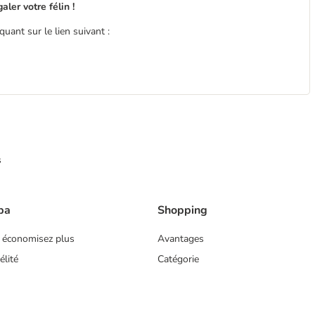
ler votre félin !
uant sur le lien suivant :
s
ba
Shopping
 économisez plus
Avantages
lité
Catégorie