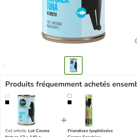
Produits fréquemment achetés ensem
Lot Cosma Nature 12 x 140 g
Friandises lyophilisées Cosma Sna
Cet article
:
Lot Cosma
Friandises lyophilisées