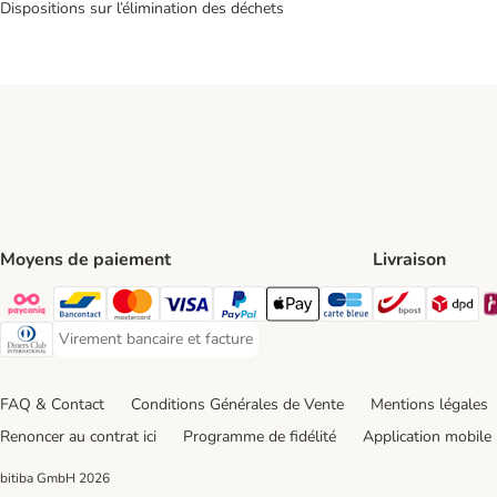
Dispositions sur l’élimination des déchets
Moyens de paiement
Livraison
Bpost Shi
DP
Payconiq Payment Method
Bancontact Payment Method
Mastercard Payment Method
Visa Payment Method
Paypal Payment Method
Apple Pay Payment Method
Carte bleue Payment Met
Virement bancaire et facture
Virement bancaire et facture Payment Method
Diners club Payment Method
FAQ & Contact
Conditions Générales de Vente
Mentions légales
Renoncer au contrat ici
Programme de fidélité
Application mobile
bitiba GmbH
2026