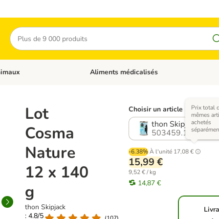
Rechercher
nimaux
Aliments médicalisés
 catégories: Chats
Dérouler les catégories: Autres animaux
Lot
Prix total 
Choisir un article (13 varian
mêmes arti
achetés
thon Skipjack
Cosma
séparémen
503459.10
Nature
-6.38%
À l'unité
17,08 €
15,99 €
12 x 140
9,52 € / kg
14,87 €
g
thon Skipjack
Livr
: 4.8/5
(
107
)