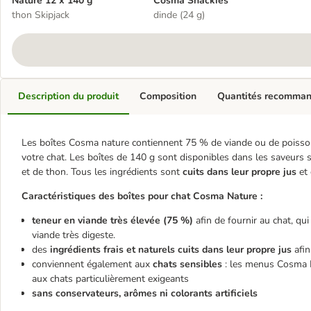
Nature 12 x 140 g
Cosma Snackies
thon Skipjack
dinde (24 g)
Description du produit
Composition
Quantités recomma
Les boîtes Cosma nature contiennent 75 % de viande ou de poisson 
votre chat. Les boîtes de 140 g sont disponibles dans les saveurs s
et de thon. Tous les ingrédients sont
cuits dans leur propre jus
et
Caractéristiques des boîtes pour chat Cosma Nature :
teneur en viande très élevée (75 %)
afin de fournir au chat, qui
viande très digeste.
des
ingrédients frais et naturels cuits dans leur propre jus
afi
conviennent également aux
chats sensibles
: les menus Cosma N
aux chats particulièrement exigeants
sans conservateurs, arômes ni colorants artificiels