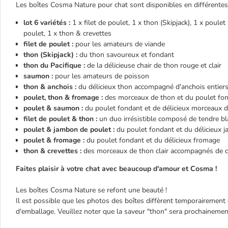
Les boîtes Cosma Nature pour chat sont disponibles en différentes
lot 6 variétés :
1 x filet de poulet, 1 x thon (Skipjack), 1 x poul
poulet, 1 x thon & crevettes
filet de poulet :
pour les amateurs de viande
thon (Skipjack) :
du thon savoureux et fondant
thon du Pacifique :
de la délicieuse chair de thon rouge et clair
saumon :
pour les amateurs de poisson
thon & anchois :
du délicieux thon accompagné d'anchois entier
poulet, thon & fromage :
des morceaux de thon et du poulet fon
poulet & saumon :
du poulet fondant et de délicieux morceaux
filet de poulet & thon :
un duo irrésistible composé de tendre bl
poulet & jambon de poulet :
du poulet fondant et du délicieux 
poulet & fromage :
du poulet fondant et du délicieux fromage
thon & crevettes :
des morceaux de thon clair accompagnés de c
Faites plaisir à votre chat avec beaucoup d'amour et Cosma !
Les boîtes Cosma Nature se refont une beauté !
Il est possible que les photos des boîtes diffèrent temporairemen
d'emballage. Veuillez noter que la saveur "thon" sera prochainemen