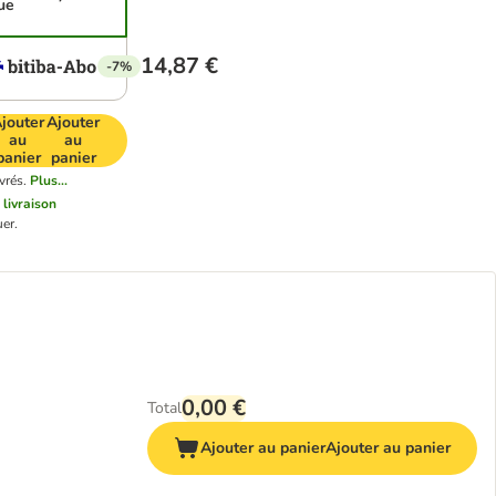
ue
14,87 €
-7%
jouter
Ajouter
au
au
panier
panier
vrés.
Plus...
 livraison
er.
0,00 €
Total
Ajouter au panier
Ajouter au panier