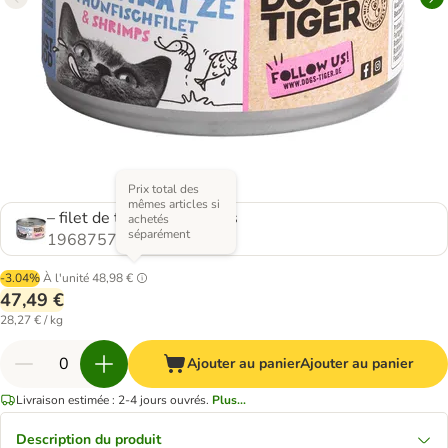
Prix total des
mêmes articles si
– filet de thon et crevettes
achetés
séparément
1968757.2
-3.04%
À l'unité
48,98 €
47,49 €
28,27 € / kg
Ajouter au panier
Ajouter au panier
Livraison estimée : 2-4 jours ouvrés.
Plus...
Description du produit