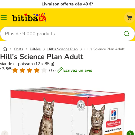
Livraison offerte dès 49 €*
Menu
Rechercher
Chats
Pâtées
Hill's Science Plan
Hill's Science Plan Adult
Hill's Science Plan Adult
viande et poisson (12 x 85 g)
: 3.6/5
Ecrivez un avis
(
12
)