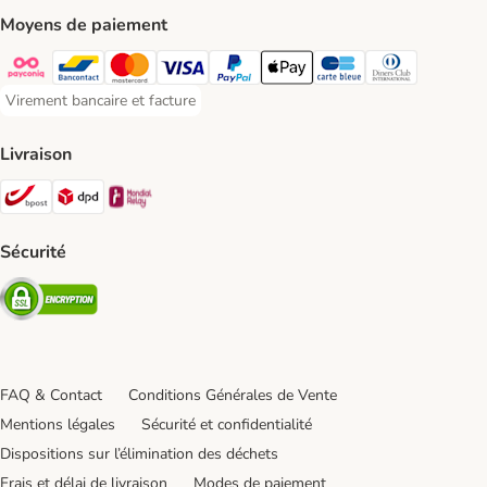
Moyens de paiement
Payconiq Payment Method
Bancontact Payment Method
Mastercard Payment Method
Visa Payment Method
Paypal Payment Method
Apple Pay Payment Method
Carte bleue Payment Met
Diners club Paym
Virement bancaire et facture
Virement bancaire et facture Payment Method
Livraison
Bpost Shipping Method
DPD Shipping Method
Mondial relay Shipping Method
Sécurité
Security
FAQ & Contact
Conditions Générales de Vente
Mentions légales
Sécurité et confidentialité
Dispositions sur l’élimination des déchets
Frais et délai de livraison
Modes de paiement