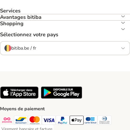
Services
Avantages bitiba
Shopping
Sélectionnez votre pays
bitiba.be / fr
Moyens de paiement
Payconiq Payment Method
Bancontact Payment Method
Mastercard Payment Method
Visa Payment Method
Paypal Payment Method
Apple Pay Payment Method
Carte bleue Payment Met
Diners club Paym
Virement bancaire et facture