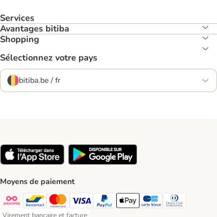
Services
Avantages bitiba
Shopping
Sélectionnez votre pays
bitiba.be / fr
Moyens de paiement
Payconiq Payment Method
Bancontact Payment Method
Mastercard Payment Method
Visa Payment Method
Paypal Payment Method
Apple Pay Payment Method
Carte bleue Payment Met
Diners club Paym
Virement bancaire et facture