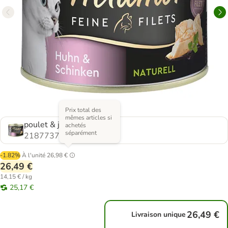
Prix total des
mêmes articles si
poulet & jambon
achetés
séparément
2187737.1
-1.82%
À l'unité
26,98 €
26,49 €
14,15 € / kg
25,17 €
26,49 €
Livraison unique