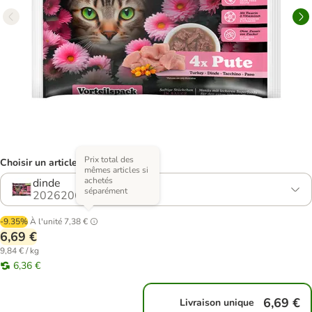
Prix total des
Choisir un article (5 variantes)
mêmes articles si
achetés
dinde
séparément
2026206.5
-9.35%
À l'unité
7,38 €
6,69 €
9,84 € / kg
6,36 €
6,69 €
Livraison unique