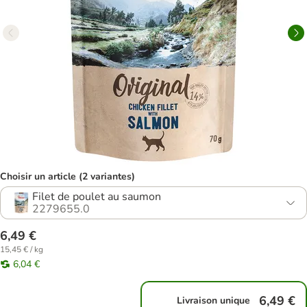
Choisir un article (2 variantes)
Filet de poulet au saumon
2279655.0
6,49 €
15,45 € / kg
6,04 €
6,49 €
Livraison unique